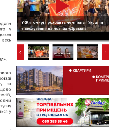
У Житомирі проходить чемпіонат України
догін
з веслування на човнах «Дракон»
ого у
огоні
 весь
л».
ового
їзді
ду за
щодо
осіб,
одній
тупну
ться у