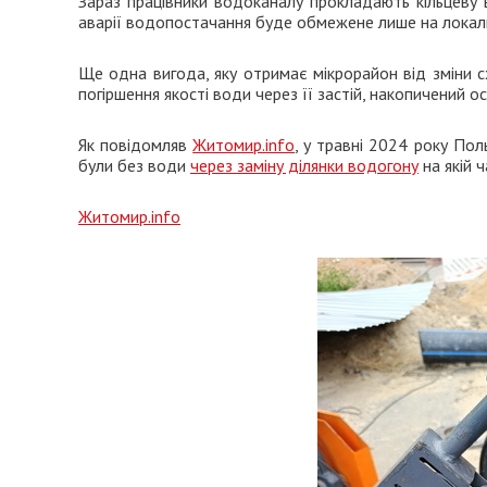
Зараз працівники водоканалу прокладають кільцеву 
аварії водопостачання буде обмежене лише на локальн
Ще одна вигода, яку отримає мікрорайон від зміни с
погіршення якості води через її застій, накопичений ос
Як повідомляв
Житомир.info
, у травні 2024 року По
були без води
через заміну ділянки водогону
на якій ч
Житомир.info