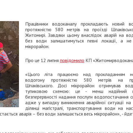
Працівники водоканалу прокладають новий во
протяжністю 580 метрів на проїзді Шпаківськ
Житомирі. Завдяки цьому внаслідок аварій на вод
без води залишатимуться певні локації, а не
мікрорайон.
Про це 12 липня
повідомило
КП «Житомирводокана
«Цього літа працюємо над прокладанням н
водогону протяжністю 580 метрів на про
Шпаківського. Досі мікрорайон отримував во
тупиковою схемою: це - менш надійний 
безперервності надання послуги водопостачання сп
адже у випадку виникнення аварійної ситуації на 
ділянці магістралі, транспортування води на нас
стається аварія – без води залишається весь мікрорайон», - йде