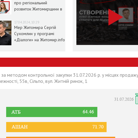
про регіональний
розвиток Житомирщини в
умовах воєнного стану
17.04.2024, 10:29
Мер Житомира Сергій
Сухомлин у програмі
«Діалоги» на Житомир.info
 за методом контрольної закупки 31.07.2026 р. у місцях продажу
лежності, 55в, Сільпо, вул. Житній ринок, 1