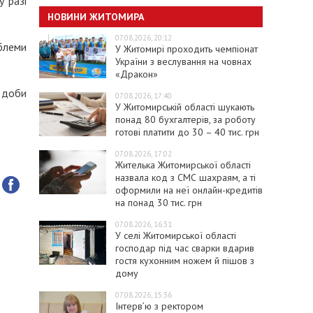
 разі
НОВИНИ ЖИТОМИРА
07.08.2026, 20:12
облеми
У Житомирі проходить чемпіонат
України з веслування на човнах
«Дракон»
и доби
07.08.2026, 17:40
У Житомирській області шукають
понад 80 бухгалтерів, за роботу
готові платити до 30 – 40 тис. грн
07.08.2026, 17:02
Жителька Житомирської області
назвала код з СМС шахраям, а ті
оформили на неї онлайн-кредитів
на понад 30 тис. грн
07.08.2026, 16:31
У селі Житомирської області
господар під час сварки вдарив
гостя кухонним ножем й пішов з
дому
07.08.2026, 15:36
Інтерв’ю з ректором