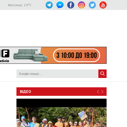
Житомир:
20
°C
ВІДЕО