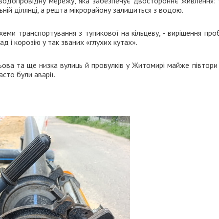
водопровідну мережу, яка забезпечує двостороннє живлення: у
ій ділянці, а решта мікрорайону залишиться з водою.
хеми транспортування з тупикової на кільцеву, - вирішення пр
ад і корозію у так званих «глухих кутах».
льова та ще низка вулиць й провулків у Житомирі майже півтор
асто були аварії.