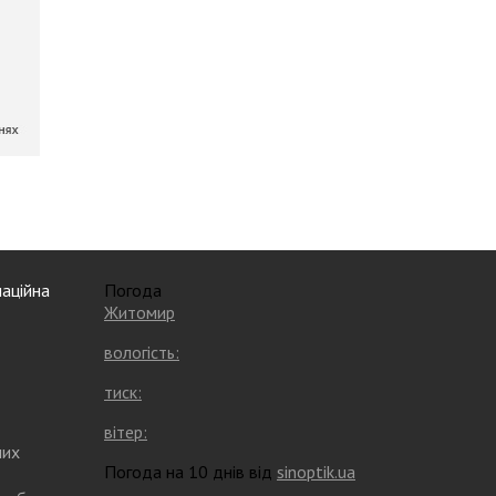
аційна
Погода
Житомир
вологість:
тиск:
вітер:
них
Погода на 10 днів від
sinoptik.ua