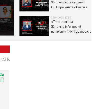
Житомир.info: керівник
ОВА про життя області в
умовах воєнного стану
29.04.2022, 10:59
«Тема дня» на
Житомир.info: новий
начальник ГУНП розповість
про ситуацію в області
: АТБ,