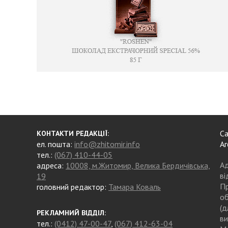
Са
КОНТАКТИ РЕДАКЦІЇ:
ел. пошта:
info@zhitomir.info
Аг
тел.:
(067) 410-44-05
Ад
адреса:
10008, м.Житомир, Велика Бердичівська,
ві
19
Пр
головний редактор:
Тамара Коваль
об
(д
РЕКЛАМНИЙ ВІДДІЛ:
ви
тел.:
(0412) 47-00-47
,
(067) 412-63-04