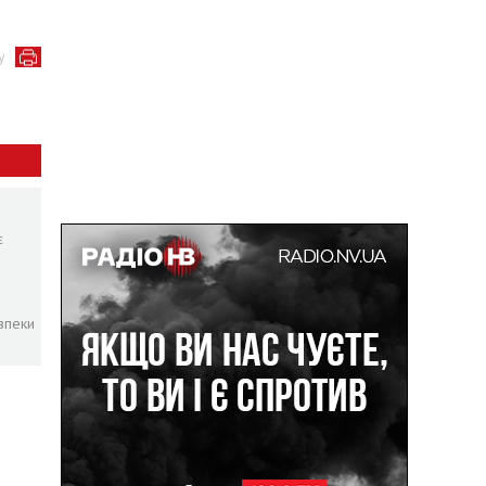
у
є
зпеки