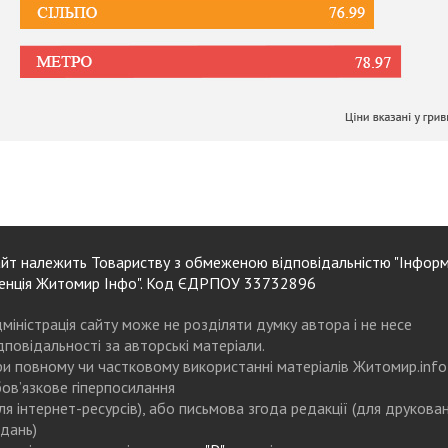
йт належить Товариству з обмеженою відповідальністю "Інформ
енція Житомир Інфо". Код ЄДРПОУ 33732896
міністрація сайту може не розділяти думку автора і не несе
дповідальності за авторські матеріали.
и повному чи частковому використанні матеріалів Житомир.info
ов’язкове гіперпосилання
ля інтернет-ресурсів), або письмова згода редакції (для друкова
дань)