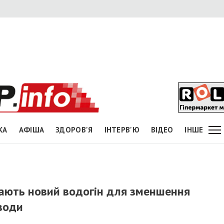
КА
АФІША
ЗДОРОВ'Я
ІНТЕРВ'Ю
ВІДЕО
ІНШЕ
дають новий водогін для зменшення
води