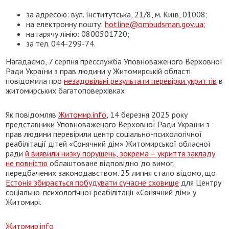
за адресою: вул. Інститутська, 21/8, м. Київ, 01008;
на електронну пошту:
hotline@ombudsman.gov.ua;
на гарячу лінію: 0800501720;
за тел. 044-299-74.
Нагадаємо, 7 серпня пресслужба Уповноваженого Верховної
Ради України з прав людини у Житомирській області
повідомила про
незадовільні результати перевірки укриттів
в
житомирських багатоповерхівках
Як повідомляв
Житомир.info
, 14 березня 2025 року
представники Уповноваженого Верховної Ради України з
прав людини перевірили центр соціально-психологічної
реабілітації дітей «Сонячний дім» Житомирської обласної
ради
й виявили низку порушень, зокрема – укриття закладу
не повністю
облаштоване відповідно до вимог,
передбачених законодавством. 25 липня стало відомо, що
Естонія збирається побудувати сучасне сховище
для Центру
соціально-психологічної реабілітації «Сонячний дім» у
Житомирі.
Житомир.info