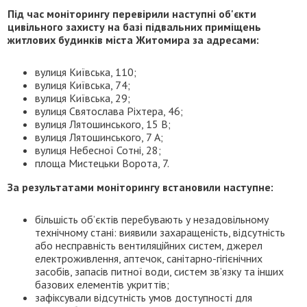
Під час моніторингу перевірили наступні об'єкти
цивільного захисту на базі підвальних приміщень
житлових будинків міста Житомира за адресами:
вулиця Київська, 110;
вулиця Київська, 74;
вулиця Київська, 29;
вулиця Святослава Ріхтера, 46;
вулиця Лятошинського, 15 В;
вулиця Лятошинського, 7 А;
вулиця Небесної Сотні, 28;
площа Мистецьки Ворота, 7.
За результатами моніторингу встановили наступне:
більшість об’єктів перебувають у незадовільному
технічному стані: виявили захаращеність, відсутність
або несправність вентиляційних систем, джерел
електроживлення, аптечок, санітарно-гігієнічних
засобів, запасів питної води, систем зв’язку та інших
базових елементів укриттів;
зафіксували відсутність умов доступності для