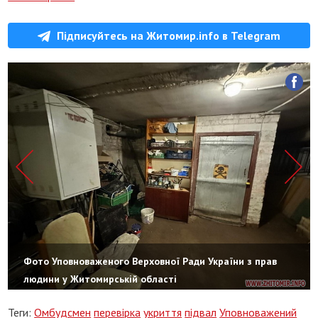
Підписуйтесь на Житомир.info в Telegram
Фото Уповноваженого Верховної Ради України з прав
людини у Житомирській області
Теги:
Омбудсмен
перевірка
укриття
підвал
Уповноважений