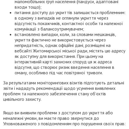
маломобільних груп населення (пандуси, адаптовані
входи тощо);
питання доступу до укриттів залишається проблемним:
в одному з випадків не оглянули укриття через
відсутність покажчиків, контактної особи та належної
комунікації з балансоутримувачем;
встановлено випадки, коли, за словами мешканців,
укриття фактично не використовується через
непридатність, однак офіційні дані, розміщені на
вебсайті Житомирської міської ради, містять цю адресу
як доступну для використання. При цьому на
інтерактивній карті захисних споруд ця ж адреса
відсутня, що створює ризик введення населення в
оману, особливо під час повітряної тривоги.
За результатами моніторингових візитів підготують детальні
звіти і нададуть рекомендації щодо усунення виявлених
проблем та належного забезпечення стану об’єктів
цивільного захисту.
Якщо ви виявили проблеми з доступом до укриття або
неналежні умови, ви маєте право звернутися до
Уповноваженого з повідомленням про порушення своїх прав: