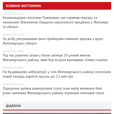
НОВИНИ ЖИТОМИРА
06.08.2026, 11:20
Екскомандувач логістики Повітряних сил отримав підозру за
незаконне збагачення, більшість нерухомості придбана у Житомирі
та області
06.08.2026, 10:56
За добу рятувальники тричі прибирали повалені дерева з доріг
Житомирської області
06.08.2026, 10:06
Під час ракетної атаки у Києві загинув 20-річний житель
Житомирського району, який був водієм вантажівки «Нової пошти»
06.08.2026, 09:56
На будівництво амбулаторії у селі Житомирського району оголосили
новий тендер, вартість зросла до 21 млн грн
06.08.2026, 09:44
Однорічна дитина відморозила стопу поки матір випивала біля
річки: жителька Житомирського району отримала іспитовий строк
ДІАЛОГИ