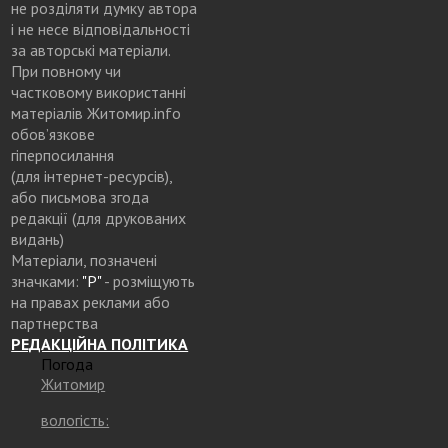
не розділяти думку автора
і не несе відповідальності
за авторські матеріали.
При повному чи
частковому використанні
матеріалів Житомир.info
обов’язкове
гіперпосилання
(для інтернет-ресурсів),
або письмова згода
редакції (для друкованих
видань)
Матеріали, позначені
значками:
"Р"
- розміщують
на правах реклами або
партнерства
РЕДАКЦІЙНА ПОЛІТИКА
Погода
Житомир
вологість: