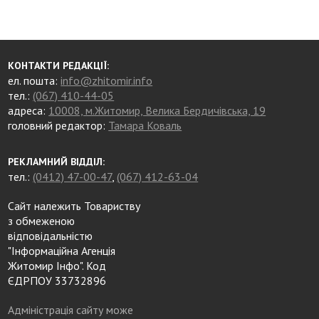
КОНТАКТИ РЕДАКЦІЇ:
ел. пошта:
info@zhitomir.info
тел.:
(067) 410-44-05
адреса:
10008, м.Житомир, Велика Бердичівська, 19
головний редактор:
Тамара Коваль
РЕКЛАМНИЙ ВІДДІЛ:
тел.:
(0412) 47-00-47
,
(067) 412-63-04
Сайт належить Товариству
з обмеженою
відповідальністю
"Інформаційна Агенція
Житомир Інфо". Код
ЄДРПОУ 33732896
Адміністрація сайту може