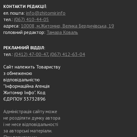
КОНТАКТИ РЕДАКЦІЇ:
ел. пошта:
info@zhitomir.info
тел.:
(067) 410-44-05
адреса:
10008, м.Житомир, Велика Бердичівська, 19
головний редактор:
Тамара Коваль
РЕКЛАМНИЙ ВІДДІЛ:
тел.:
(0412) 47-00-47
,
(067) 412-63-04
Сайт належить Товариству
з обмеженою
відповідальністю
"Інформаційна Агенція
Житомир Інфо". Код
ЄДРПОУ 33732896
Адміністрація сайту може
не розділяти думку автора
і не несе відповідальності
за авторські матеріали.
При повному чи