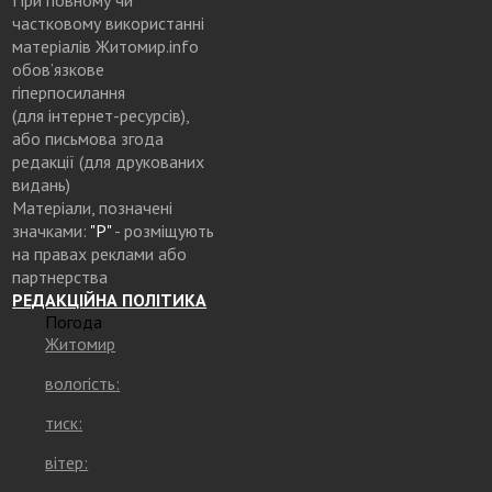
частковому використанні
матеріалів Житомир.info
обов’язкове
гіперпосилання
(для інтернет-ресурсів),
або письмова згода
редакції (для друкованих
видань)
Матеріали, позначені
значками:
"Р"
- розміщують
на правах реклами або
партнерства
РЕДАКЦІЙНА ПОЛІТИКА
Погода
Житомир
вологість:
тиск:
вітер: