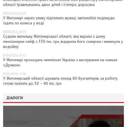
області травмувались двоє дітей і пʼятеро дорослих
08.08.2026, 11:55
У Житомирі через зливу підтопило вулиці: автомобілі подекуди
їздять по колеса у воді
08.08.2026, 10:33
Судили жительку Житомирської області, яка вкрала з дому
пенсіонерки сейф з 330 тис. грн, відкрила його сокирою і викинула у
водойму
07.08.2026, 20:12
У Житомирі проходить чемпіонат України з веслування на човнах
«Дракон»
07.08.2026, 17:40
У Житомирській області шукають понад 80 бухгалтерів, за роботу
готові платити до 30 – 40 тис. грн
ДІАЛОГИ