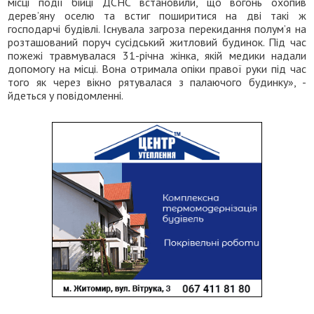
місці події бійці ДСНС встановили, що вогонь охопив
дерев’яну оселю та встиг поширитися на дві такі ж
господарчі будівлі. Існувала загроза перекидання полум’я на
розташований поруч сусідський житловий будинок. Під час
пожежі травмувалася 31-річна жінка, якій медики надали
допомогу на місці. Вона отримала опіки правої руки під час
того як через вікно рятувалася з палаючого будинку», -
йдеться у повідомленні.