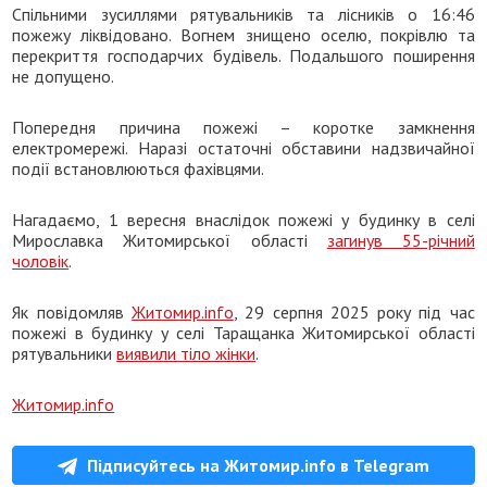
Спільними зусиллями рятувальників та лісників о 16:46
пожежу ліквідовано. Вогнем знищено оселю, покрівлю та
перекриття господарчих будівель. Подальшого поширення
не допущено.
Попередня причина пожежі – коротке замкнення
електромережі. Наразі остаточні обставини надзвичайної
події встановлюються фахівцями.
Нагадаємо, 1 вересня внаслідок пожежі у будинку в селі
Мирославка Житомирської області
загинув 55-річний
чоловік
.
Як повідомляв
Житомир.info
, 29 серпня 2025 року під час
пожежі в будинку у селі Таращанка Житомирської області
рятувальники
виявили тіло жінки
.
Житомир.info
Підписуйтесь на Житомир.info в Telegram