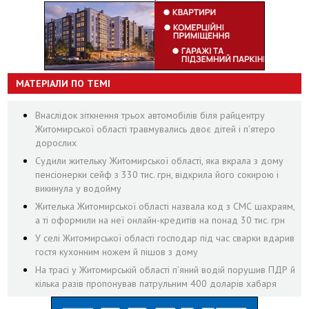
МАТЕРІАЛИ ПО ТЕМІ
Внаслідок зіткнення трьох автомобілів біля райцентру
Житомирської області травмувались двоє дітей і пʼятеро
дорослих
Судили жительку Житомирської області, яка вкрала з дому
пенсіонерки сейф з 330 тис. грн, відкрила його сокирою і
викинула у водойму
Жителька Житомирської області назвала код з СМС шахраям,
а ті оформили на неї онлайн-кредитів на понад 30 тис. грн
У селі Житомирської області господар під час сварки вдарив
гостя кухонним ножем й пішов з дому
На трасі у Житомирській області п’яний водій порушив ПДР й
кілька разів пропонував патрульним 400 доларів хабаря