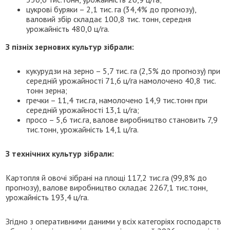
цукрові буряки – 2,1 тис. га (34,4% до прогнозу),
валовий збір складає 100,8 тис. тонн, середня
урожайність 480,0 ц/га.
З пізніх зернових культур зібрали:
кукурудзи на зерно – 5,7 тис. га (2,5% до прогнозу) при
середній урожайності 71,6 ц/га намолочено 40,8 тис.
тонн зерна;
гречки – 11,4 тис.га, намолочено 14,9 тис.тонн при
середній урожайності 13,1 ц/га;
просо – 5,6 тис.га, валове виробництво становить 7,9
тис.тонн, урожайність 14,1 ц/га.
З технічних культур зібрали:
Картопля й овочі зібрані на площі 117,2 тис.га (99,8% до
прогнозу), валове виробництво складає 2267,1 тис.тонн,
урожайність 193,4 ц/га.
Згідно з оперативними даними у всіх категоріях господарств