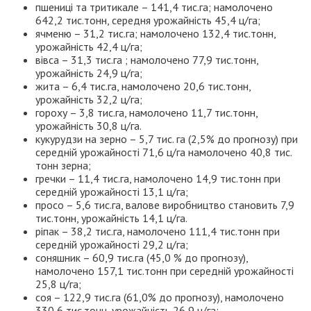
пшениці та тритикале – 141,4 тис.га; намолочено
642,2 тис.тонн, середня урожайність 45,4 ц/га;
ячменю – 31,2 тис.га; намолочено 132,4 тис.тонн,
урожайність 42,4 ц/га;
вівса – 31,3 тис.га ; намолочено 77,9 тис.тонн,
урожайність 24,9 ц/га;
жита – 6,4 тис.га, намолочено 20,6 тис.тонн,
урожайність 32,2 ц/га;
гороху – 3,8 тис.га, намолочено 11,7 тис.тонн,
урожайність 30,8 ц/га.
кукурудзи на зерно – 5,7 тис. га (2,5% до прогнозу) при
середній урожайності 71,6 ц/га намолочено 40,8 тис.
тонн зерна;
гречки – 11,4 тис.га, намолочено 14,9 тис.тонн при
середній урожайності 13,1 ц/га;
просо – 5,6 тис.га, валове виробництво становить 7,9
тис.тонн, урожайність 14,1 ц/га.
ріпак – 38,2 тис.га, намолочено 111,4 тис.тонн при
середній урожайності 29,2 ц/га;
соняшник – 60,9 тис.га (45,0 % до прогнозу),
намолочено 157,1 тис.тонн при середній урожайності
25,8 ц/га;
соя – 122,9 тис.га (61,0% до прогнозу), намолочено
330,6 тис.тонн, урожайність 26,9 ц/га;