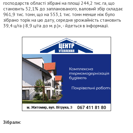
господарств області зібрані на площі 244,2 тис. га, що
становить 52,1% до запланованого, валовий збір складає
961,9 тис. тонн, що на 553,1 тис. тонн менше ніж було
зібрано торік на цю дату, середня урожайність становить
39,4 ц/га (-8,9 ц/га до м. р.)», - йдеться в інформації.
Зібрали: