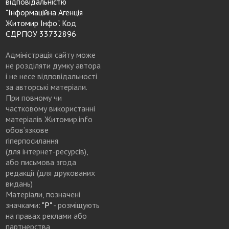
відповідальністю
"Інформаційна Агенція
Житомир Інфо". Код
ЄДРПОУ 33732896
Адміністрація сайту може
не розділяти думку автора
і не несе відповідальності
за авторські матеріали.
При повному чи
частковому використанні
матеріалів Житомир.info
обов’язкове
гіперпосилання
(для інтернет-ресурсів),
або письмова згода
редакції (для друкованих
видань)
Матеріали, позначені
значками:
"Р"
- розміщують
на правах реклами або
партнерства