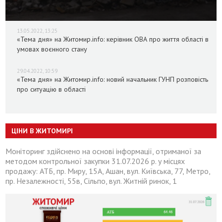
13.05.2022, 13:25
«Тема дня» на Житомир.info: керівник ОВА про життя області в
умовах воєнного стану
29.04.2022, 10:59
«Тема дня» на Житомир.info: новий начальник ГУНП розповість
про ситуацію в області
ЦІНИ В ЖИТОМИРІ
Моніторинг здійснено на основі інформації, отриманої за
методом контрольної закупки 31.07.2026 р. у місцях
продажу: АТБ, пр. Миру, 15А, Ашан, вул. Київська, 77, Метро,
пр. Незалежності, 55в, Сільпо, вул. Житній ринок, 1