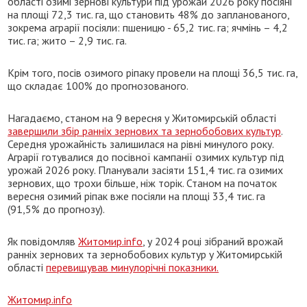
області озимі зернові культури під урожай 2026 року посіяні
на площі 72,3 тис. га, що становить 48% до запланованого,
зокрема аграрії посіяли: пшеницю - 65,2 тис. га; ячмінь – 4,2
тис. га; жито – 2,9 тис. га.
Крім того, посів озимого ріпаку провели на площі 36,5 тис. га,
що складає 100% до прогнозованого.
Нагадаємо, станом на 9 вересня у Житомирській області
завершили збір ранніх зернових та зернобобових культур
.
Середня урожайність залишилася на рівні минулого року.
Аграрії готувалися до посівної кампанії озимих культур під
урожай 2026 року. Планували засіяти 151,4 тис. га озимих
зернових, що трохи більше, ніж торік. Станом на початок
вересня озимий ріпак вже посіяли на площі 33,4 тис. га
(91,5% до прогнозу).
Як повідомляв
Житомир.info
, у 2024 році зібраний врожай
ранніх зернових та зернобобових культур у Житомирській
області
перевищував минулорічні показники.
Житомир.info