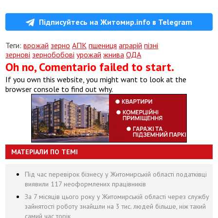
Підписуйтесь на Житомир.info в Telegram
Теги:
врожай
зерно
АПК
пшениця
аграрій
пізні
зернові
зернобобові
урожай
жнива
ОДА
Oh no, Comentario failed to start.
If you own this website, you might want to look at the
browser console to find out why.
МАТЕРІАЛИ ПО ТЕМІ
Під час перевірок бізнесу у Житомирській області податківці
виявили 117 неоформлених працівників
За 7 місяців цього року у Житомирській області через службу
зайнятості роботу знайшли на 3 тис. людей більше, ніж такий
самий час торік