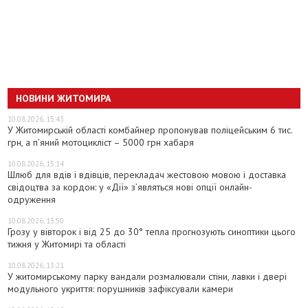
НОВИНИ ЖИТОМИРА
10.08.2026, 15:43
У Житомирській області комбайнер пропонував поліцейським 6 тис.
грн, а п’яний мотоцикліст – 5000 грн хабаря
10.08.2026, 15:14
Шлюб для вдів і вдівців, перекладач жестовою мовою і доставка
свідоцтва за кордон: у «Дії» з’являться нові опції онлайн-
одруження
10.08.2026, 13:50
Грозу у вівторок і від 25 до 30° тепла прогнозують синоптики цього
тижня у Житомирі та області
10.08.2026, 13:21
У житомирському парку вандали розмалювали стіни, лавки і двері
модульного укриття: порушників зафіксували камери