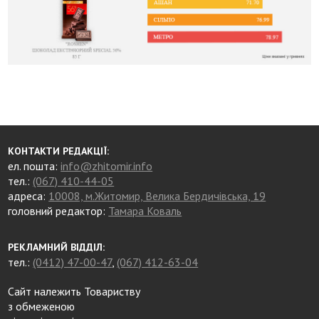
КОНТАКТИ РЕДАКЦІЇ:
ел. пошта:
info@zhitomir.info
тел.:
(067) 410-44-05
адреса:
10008, м.Житомир, Велика Бердичівська, 19
головний редактор:
Тамара Коваль
РЕКЛАМНИЙ ВІДДІЛ:
тел.:
(0412) 47-00-47
,
(067) 412-63-04
Сайт належить Товариству
з обмеженою