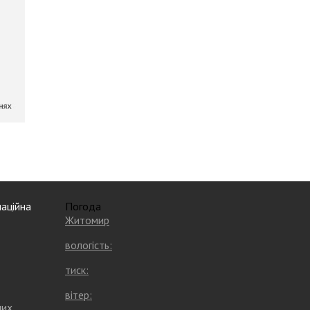
аційна
Погода
Житомир
вологість:
тиск:
вітер:
них