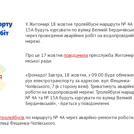
У Житомирі 18 жовтня тролейбусні маршрути № 4А
15А будуть курсувати по вулиці Великій Бердичівськ
через проведення аварійних робіт на водопровідній
мережі.
Про це 17 жовтня
повідомила
пресслужба Житомир
міської ради.
«Громадо! Завтра, 18 жовтня, з 09:00 буде обмеже
рух електротранспорту за адресою: вул. Фещенка-
Чопівського, 7 (в сторону вежі). Триватимуть аварійні
роботи на водопровідній мережі. Тролейбусні марш
№ 4А та № 15А будуть курсувати по вулиці Великій
Бердичівській», - йдеться у повідомленні.
 тролейбусів
по маршруту № 4А через аварійно-ремонтні роботи, 
лиці Фещенка-Чопівського.