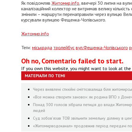
Як повідомляв
Житомир.info
, ввечері 30 липня на ву
каналізаційний колектор не витримав велику кількість
змінили – маршрути перенаправили через вулицю Вели
курсували вулицею Фещенка-Чопівського.
Житомир.info
Теги:
міськрада
тролейбус
вул.Фещенка-Чопівського
р
Oh no, Comentario failed to start.
If you own this website, you might want to look at the
МАТЕРІАЛИ ПО ТЕМІ
Через виявлені стихійні сміттєзвалища біля житомирсь
«Все можна створити заново»: як родина ВПО з Доне
Понад 300 голосів зібрала петиція до влади Житоми
людей
Суд зобов’язав ТОВ звільнити земельну ділянку в цен
«Житомирводоканал» продовжив період передачі пока