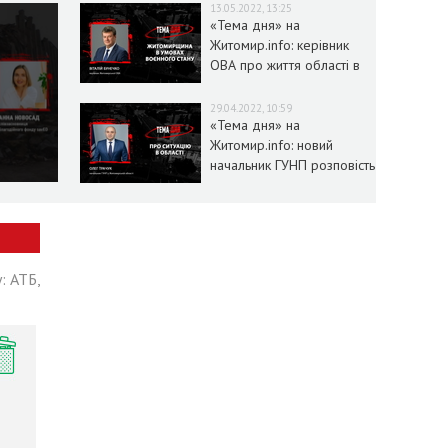
13.05.2022, 13:25
«Тема дня» на
Житомир.info: керівник
ОВА про життя області в
умовах воєнного стану
29.04.2022, 10:59
«Тема дня» на
Житомир.info: новий
начальник ГУНП розповість
про ситуацію в області
: АТБ,