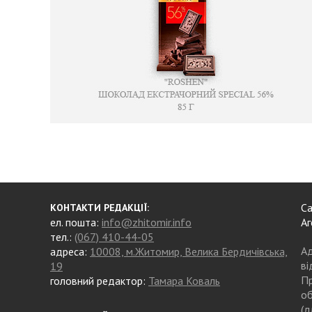
Са
КОНТАКТИ РЕДАКЦІЇ:
ел. пошта:
info@zhitomir.info
Аг
тел.:
(067) 410-44-05
Ад
адреса:
10008, м.Житомир, Велика Бердичівська,
ві
19
Пр
головний редактор:
Тамара Коваль
об
(д