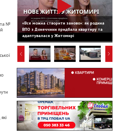
«Все можна створити заново»: як родина
 та №
ВПО з Донеччини придбала квартиру та
ій
адаптувалася у Житомирі
ської
но
рути
які