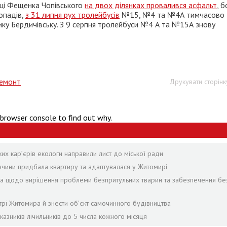
лиці Фещенка Чопівського
на двох ділянках провалився асфальт
, б
 опадів,
з 31 липня рух тролейбусів
№15, №4 та №4А тимчасово
ку Бердичівську. З 9 серпня тролейбуси №4 А та №15А знову
емонт
Друкувати сторінк
 browser console to find out why.
ких кар’єрів екологи направили лист до міської ради
ччини придбала квартиру та адаптувалася у Житомирі
ра щодо вирішення проблеми безпритульних тварин та забезпечення бе
трі Житомира й знести об’єкт самочинного будівництва
зників лічильників до 5 числа кожного місяця