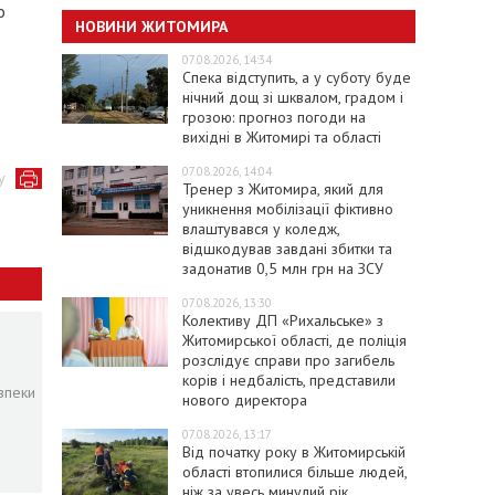
о
НОВИНИ ЖИТОМИРА
07.08.2026, 14:34
Спека відступить, а у суботу буде
нічний дощ зі шквалом, градом і
грозою: прогноз погоди на
вихідні в Житомирі та області
07.08.2026, 14:04
у
Тренер з Житомира, який для
уникнення мобілізації фіктивно
влаштувався у коледж,
відшкодував завдані збитки та
задонатив 0,5 млн грн на ЗСУ
07.08.2026, 13:30
Колективу ДП «Рихальське» з
Житомирської області, де поліція
розслідує справи про загибель
корів і недбалість, представили
зпеки
нового директора
07.08.2026, 13:17
Від початку року в Житомирській
області втопилися більше людей,
ніж за увесь минулий рік