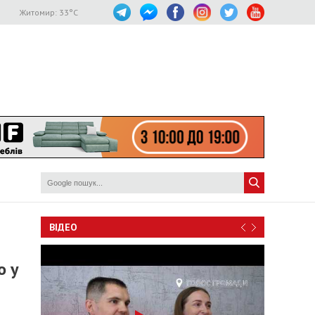
Житомир:
33
°C
ВІДЕО
о у