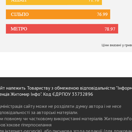
йт належить Товариству з обмеженою відповідальністю "Інформ
енція Житомир Інфо". Код ЄДРПОУ 33732896
міністрація сайту може не розділяти думку автора і не несе
дповідальності за авторські матеріали.
и повному чи частковому використанні матеріалів Житомир.info
ов’язкове гіперпосилання
ля інтернет-ресурсів), або письмова згода редакції (для друкова