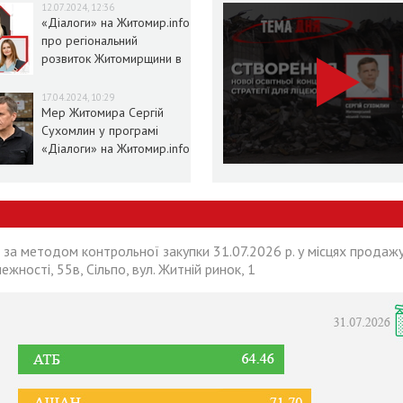
12.07.2024, 12:36
«Діалоги» на Житомир.info
про регіональний
розвиток Житомирщини в
умовах воєнного стану
17.04.2024, 10:29
Мер Житомира Сергій
Сухомлин у програмі
«Діалоги» на Житомир.info
 за методом контрольної закупки 31.07.2026 р. у місцях продажу
лежності, 55в, Сільпо, вул. Житній ринок, 1