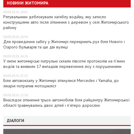
НОВИНИ ЖИТОМИРА
08.08.2026, 18:01
Рятувальники деблокували загиблу водійку, яку затисло
конструкціями авто після зіткнення з деревом у селі Житомирського
району
08.08.2026, 16:54
Для проведення забігу у Житомирі перекриють рух біля Нового і
Старого бульварів та ще дві вулиці
08.08.2026, 16:26
У липні житомирські патрульні склали півсотні протоколів на пʼяних
водіїв та виявили 17 випадків перевезення лісу з порушеннями
08.08.2026, 15:13
Біля автовокзалу у Житомирі зіткнулися Mercedes і Yamaha, до
лікарні потрапив мотоцикліст
08.08.2026, 12:38
Внаслідок зіткнення трьох автомобілів біля райцентру Житомирської
області травмувались двоє дітей і пʼятеро дорослих
ДІАЛОГИ