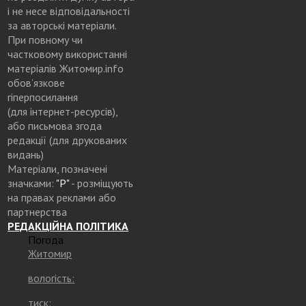
і не несе відповідальності
за авторські матеріали.
При повному чи
частковому використанні
матеріалів Житомир.info
обов’язкове
гіперпосилання
(для інтернет-ресурсів),
або письмова згода
редакції (для друкованих
видань)
Матеріали, позначені
значками:
"Р"
- розміщують
на правах реклами або
партнерства
РЕДАКЦІЙНА ПОЛІТИКА
Погода
Житомир
вологість:
тиск: