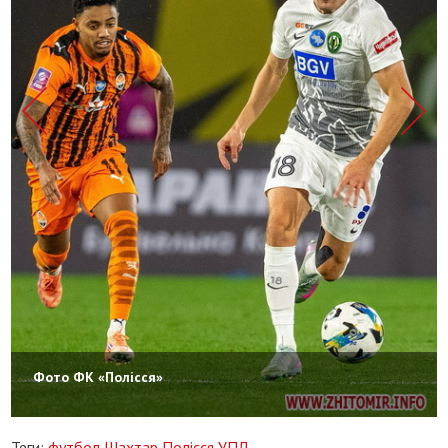
Фото ФК «Полісся»
Теги:
футбол
Шахтар
Полісся
УПЛ