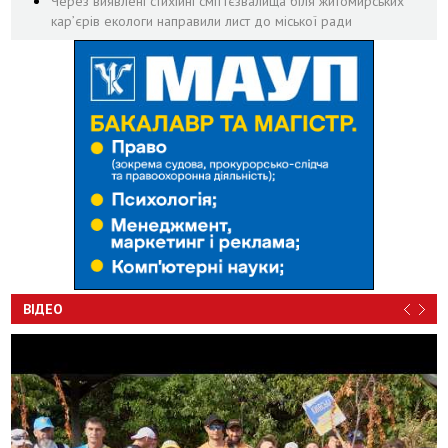
Через виявлені стихійні сміттєзвалища біля житомирських
кар’єрів екологи направили лист до міської ради
ВІДЕО