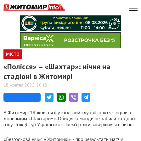
МІСТО
«Полісся» – «Шахтар»: нічия на
стадіоні в Житомирі
18 жовтня 2025, 20:18
У Житомирі 18 жовтня футбольний клуб «Полісся» зіграв з
донецьким «Шахтарем». Обидві команди не забили жодного
голу. Тож 9 тур Української Премʼєр-ліги завершився нічиєю.
«Безгольова нічия у Житомирі», - про результати матчу