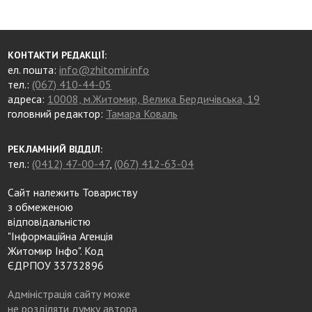
КОНТАКТИ РЕДАКЦІЇ:
ел. пошта:
info@zhitomir.info
тел.:
(067) 410-44-05
адреса:
10008, м.Житомир, Велика Бердичівська, 19
головний редактор:
Тамара Коваль
РЕКЛАМНИЙ ВІДДІЛ:
тел.:
(0412) 47-00-47
,
(067) 412-63-04
Сайт належить Товариству
з обмеженою
відповідальністю
"Інформаційна Агенція
Житомир Інфо". Код
ЄДРПОУ 33732896
Адміністрація сайту може
не розділяти думку автора