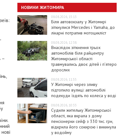
НОВИНИ ЖИТОМИРА
08.08.2026, 15:13
зеїв:
Біля автовокзалу у Житомирі
зіткнулися Mercedes і Yamaha, до
лікарні потрапив мотоцикліст
,
08.08.2026, 12:38
Внаслідок зіткнення трьох
автомобілів біля райцентру
ь –
Житомирської області
травмувались двоє дітей і пʼятеро
дорослих
інь,
08.08.2026, 11:55
У Житомирі через зливу
підтопило вулиці: автомобілі
подекуди їздять по колеса у воді
ня
08.08.2026, 10:33
бу
Судили жительку Житомирської
області, яка вкрала з дому
їни.
пенсіонерки сейф з 330 тис. грн,
єнний
відкрила його сокирою і викинула
 нові
у водойму