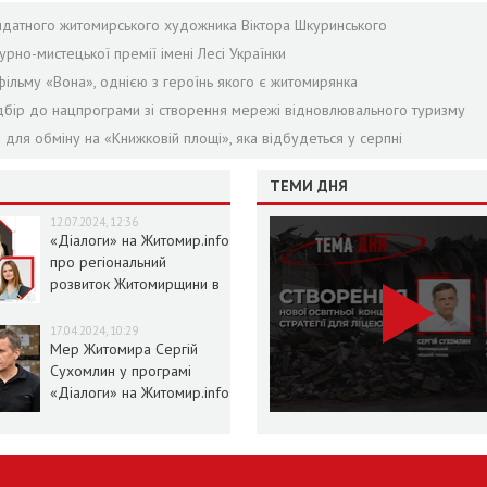
идатного житомирського художника Віктора Шкуринського
рно-мистецької премії імені Лесі Українки
ільму «Вона», однією з героїнь якого є житомирянка
бір до нацпрограми зі створення мережі відновлювального туризму
 для обміну на «Книжковій площі», яка відбудеться у серпні
ТЕМИ ДНЯ
12.07.2024, 12:36
«Діалоги» на Житомир.info
про регіональний
розвиток Житомирщини в
умовах воєнного стану
17.04.2024, 10:29
Мер Житомира Сергій
Сухомлин у програмі
«Діалоги» на Житомир.info