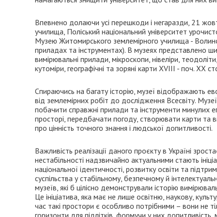
Впевнено долаючи усі перешкоди і негаразди, 21 жов
училища, Поліський національний університет урочист
Музею Житомирського землемірного училища - Волинськ
приладах та інструментах). В музеях представлено ши
вимірювальні прилади, мікроскопи, нівеліри, теодоліти, 
кутоміри, географічні та зоряні карти XVІІІ - поч. XX ст
Спираючись на багату історію, музеї відображають ев
від землемірних робіт до дослідження Всесвіту. Музеї
побачити справжні прилади та інструменти минулих епо
просторі, передбачати погоду, створювати карти та ви
про цінність точного знання і людської допитливості.
Важливість реалізації даного проєкту в Україні зроста
нестабільності надзвичайно актуальними стають ініці
національної ідентичності, розвитку освіти та підтр
суспільства у стабільному, безпечному й інтелектуальн
музеїв, які б цілісно демонстрували історію вимірюваль
Це ініціатива, яка має не лише освітню, наукову, культ
час такі простори є особливо потрібними – вони не ті
горизонти для підлітків, формучи у них допитливість,