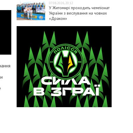
07.08.2026, 20:12
У Житомирі проходить чемпіонат
України з веслування на човнах
«Дракон»
нання
Ми
е