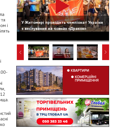
ала
ття
У Житомирі проходить чемпіонат України
ом і
з веслування на човнах «Дракон»
блять
і
100-
ні
ли,
912
ища.
нистий
часні
яко