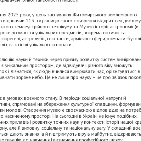
тня 2025 року, у день заснування Житомирського землемірного
о відзначив 113-ту річницю свого створення відкриттям двох му
ого землеустрійного технікуму та Музею історії астрономії (в
роке розмаїття унікальних предметів, зокрема оптичні та
кіпрегелі, астролябії, секстанти, армілярні сфери, компаси, бусолі
оліття та інші унікальні експонати.
олюцію науки й техніки через призму розвитку систем вимірюван
 є унікальним простором, де відвідувачі різного віку зможуть
х і дізнатися, як люди вчилися вимірювати час, орієнтуватися в
вчати зоряне небо. Це не лише про науку – це про зв’язок покол
є в умовах воєнного стану. В періоди соціальної напруги й
ативи, спрямовані на збереження культурної спадщини, формуван
имки молоді. Створення музею є своєчасною відповіддю на потре
о насиченому просторі. На сьогодні в Україні не існує подібних
них приладів і розвитку точних наук у контексті історії нашої кра
урну, але й виховну, соціальну та національну вагу. У складний во
льки дають знання, а й підтримують віру в майбутнє, відкривають
 мотивацію до навчання і визначення професійного шляху.