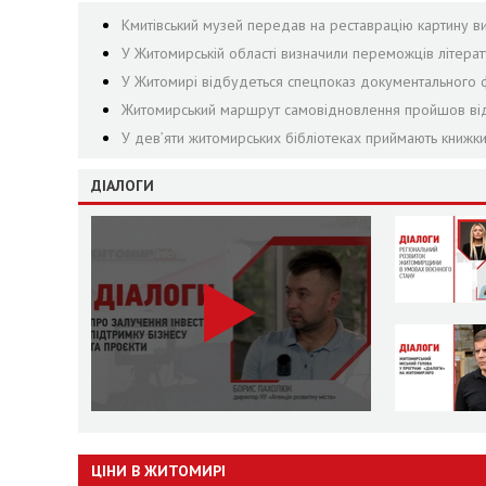
Кмитівський музей передав на реставрацію картину в
У Житомирській області визначили переможців літерату
У Житомирі відбудеться спецпоказ документального ф
Житомирський маршрут самовідновлення пройшов від
У дев’яти житомирських бібліотеках приймають книжки
ДІАЛОГИ
ЦІНИ В ЖИТОМИРІ