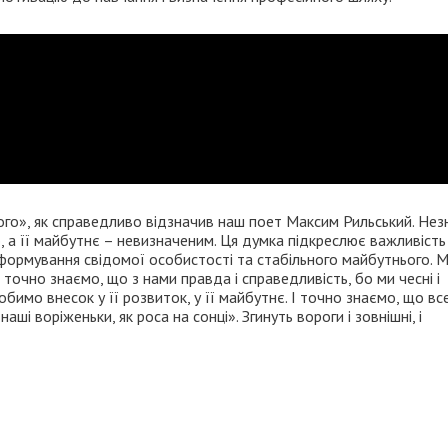
ого», як справедливо відзначив наш поет Максим Рильський. Нез
а її майбутнє – невизначеним. Ця думка підкреслює важливість
я формування свідомої особистості та стабільного майбутнього. 
 точно знаємо, що з нами правда і справедливість, бо ми чесні і
бимо внесок у її розвиток, у її майбутнє. І точно знаємо, що вс
ші воріженьки, як роса на сонці». Згинуть вороги і зовнішні, і