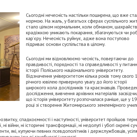
Сьогодні нечесність настільки поширена, що вже ст
нормою. На жаль, у багатьох сферах суспільного жи
стало цілком нормальним, коли обманом, шахрайств
крадіжкою уникають покарання, збагачуються чи ро
кар’єру. Нечесність руйнує, адже вона поступово
підриває основи суспільства в цілому.
Сьогодні ми відновлюємо чесність, повертаючи до
правдивості, порядності та справедливості у питанн
історії Поліського національного університету.
Відзначення університетом кілька років тому свого 
річного ювілею привернуло увагу до його історії
широкого кола дослідників та краєзнавців. Проведе
дослідження, вивчення архівних матеріалів засвідчи
що історія університету розпочалася раніше, ще у 1
році зі створення Житомирського землемірного учил
розвитку, спадкоємності і наступності, університет пройшов тер
і війни, ні історичні трансформації, ні недолугі і убогі окремі су
нти, які, купуючи певних псевдополітиків і держслужбовців, усіл
ривачем їхньої ганебності і ницості.