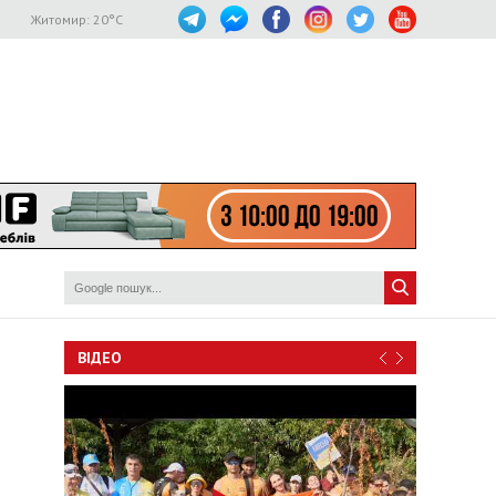
Житомир:
20
°C
ВІДЕО