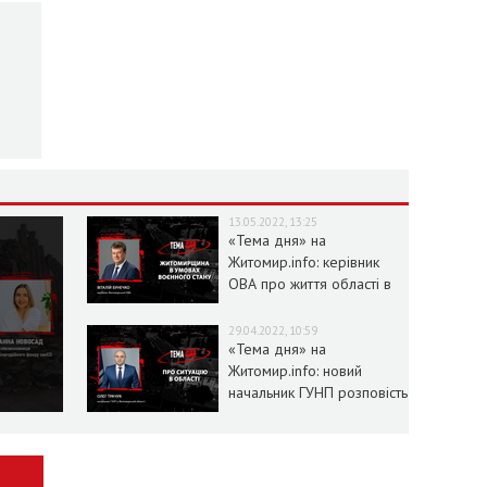
13.05.2022, 13:25
«Тема дня» на
Житомир.info: керівник
ОВА про життя області в
умовах воєнного стану
29.04.2022, 10:59
«Тема дня» на
Житомир.info: новий
начальник ГУНП розповість
про ситуацію в області