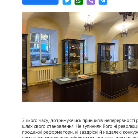
З цього часу, дотримуючись принципів неперервності 
шлях свого становлення. Не зупинили його ні революції, н
продажні реформатори, ні заздрісні й недалекі конкуре
намагаються знищити університет, що став для них вик