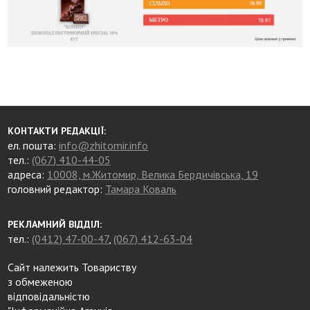
КОНТАКТИ РЕДАКЦІЇ:
ел. пошта:
info@zhitomir.info
тел.:
(067) 410-44-05
адреса:
10008, м.Житомир, Велика Бердичівська, 19
головний редактор:
Тамара Коваль
РЕКЛАМНИЙ ВІДДІЛ:
тел.:
(0412) 47-00-47
,
(067) 412-63-04
Сайт належить Товариству
з обмеженою
відповідальністю