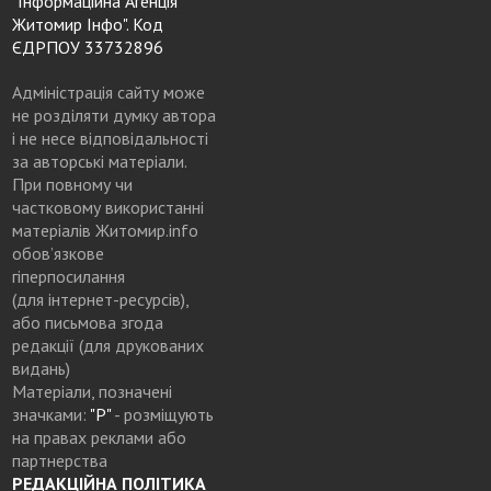
"Інформаційна Агенція
Житомир Інфо". Код
ЄДРПОУ 33732896
Адміністрація сайту може
не розділяти думку автора
і не несе відповідальності
за авторські матеріали.
При повному чи
частковому використанні
матеріалів Житомир.info
обов’язкове
гіперпосилання
(для інтернет-ресурсів),
або письмова згода
редакції (для друкованих
видань)
Матеріали, позначені
значками:
"Р"
- розміщують
на правах реклами або
партнерства
РЕДАКЦІЙНА ПОЛІТИКА