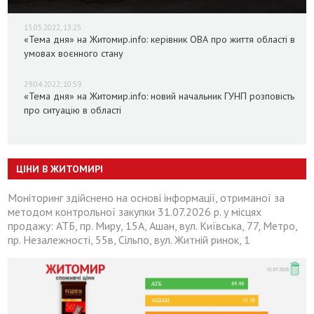
13.05.2022, 13:25
«Тема дня» на Житомир.info: керівник ОВА про життя області в
умовах воєнного стану
29.04.2022, 10:59
«Тема дня» на Житомир.info: новий начальник ГУНП розповість
про ситуацію в області
ЦІНИ В ЖИТОМИРІ
Моніторинг здійснено на основі інформації, отриманої за
методом контрольної закупки 31.07.2026 р. у місцях
продажу: АТБ, пр. Миру, 15А, Ашан, вул. Київська, 77, Метро,
пр. Незалежності, 55в, Сільпо, вул. Житній ринок, 1