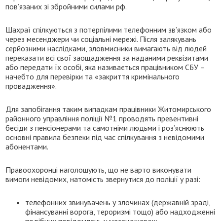
пов’язаних зі збройними силами рф.
Шахраї спілкуються з потерпілими телефонним зв’язком або
через месенджери чи соціальні мережі. Після залякувань
серйозними наслідками, зловмисники вимагають від людей
переказати всі свої заощадження за наданими реквізитами
або передати їх особі, яка називається працівником СБУ –
начебто для перевірки та «закриття кримінального
провадження».
Для запобігання таким випадкам працівники Житомирського
районного управління поліції №1 проводять превентивні
бесіди з пенсіонерами та самотніми людьми і роз’яснюють
основні правила безпеки під час спілкування з невідомими
абонентами.
Правоохоронці наголошують, що не варто виконувати
вимоги невідомих, натомість звернутися до поліції у разі:
телефонних звинувачень у злочинах (державній зраді,
фінансуванні ворога, тероризмі тощо) або надходженні
подібних повідомлень у месенджерах;