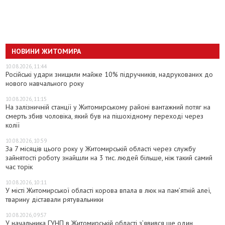
НОВИНИ ЖИТОМИРА
10.08.2026, 11:44
Російські удари знищили майже 10% підручників, надрукованих до
нового навчального року
10.08.2026, 11:15
На залізничній станції у Житомирському районі вантажний потяг на
смерть збив чоловіка, який був на пішохідному переході через
колії
10.08.2026, 10:59
За 7 місяців цього року у Житомирській області через службу
зайнятості роботу знайшли на 3 тис. людей більше, ніж такий самий
час торік
10.08.2026, 10:11
У місті Житомирської області корова впала в люк на пам’ятній алеї,
тварину діставали рятувальники
10.08.2026, 09:57
У начальника ГУНП в Житомирській області з’явився ще один