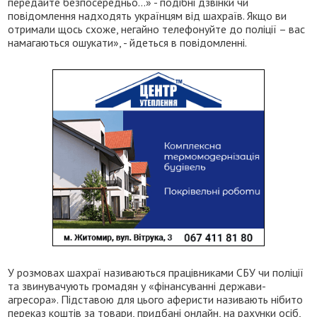
передайте безпосередньо…» - подібні дзвінки чи
повідомлення надходять українцям від шахраїв. Якщо ви
отримали щось схоже, негайно телефонуйте до поліції – вас
намагаються ошукати», - йдеться в повідомленні.
У розмовах шахраї називаються працівниками СБУ чи поліції
та звинувачують громадян у «фінансуванні держави-
агресора». Підставою для цього аферисти називають нібито
переказ коштів за товари, придбані онлайн, на рахунки осіб,