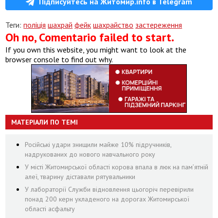
Підписуйтесь на Житомир.info в Telegram
Теги:
поліція
шахрай
фейк
шахрайство
застереження
Oh no, Comentario failed to start.
If you own this website, you might want to look at the
browser console to find out why.
МАТЕРІАЛИ ПО ТЕМІ
Російські удари знищили майже 10% підручників,
надрукованих до нового навчального року
У місті Житомирської області корова впала в люк на пам’ятній
алеї, тварину діставали рятувальники
У лабораторії Служби відновлення цьогоріч перевірили
понад 200 керн укладеного на дорогах Житомирської
області асфальту