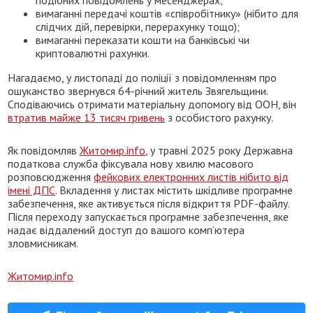
вимаганні передачі коштів «співробітнику» (нібито для
слідчих дій, перевірки, перерахунку тощо);
вимаганні переказати кошти на банківські чи
криптовалютні рахунки.
Нагадаємо, у листопаді до поліції з повідомленням про
ошуканство звернувся 64-річний житель Звягельщини.
Сподіваючись отримати матеріальну допомогу від ООН, він
втратив майже 13 тисяч гривень
з особистого рахунку.
Як повідомляв
Житомир.info
, у травні 2025 року Державна
податкова служба фіксувала нову хвилю масового
розповсюдження
фейкових електронних листів нібито від
імені ДПС
. Вкладення у листах містить шкідливе програмне
забезпечення, яке активується після відкриття PDF-файлу.
Після переходу запускається програмне забезпечення, яке
надає віддалений доступ до вашого комп’ютера
зловмисникам.
Житомир.info