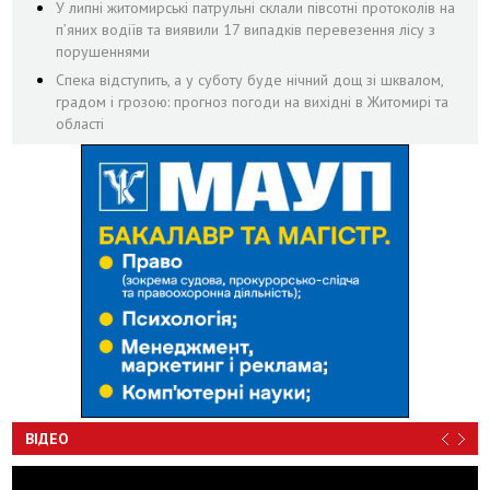
У липні житомирські патрульні склали півсотні протоколів на
пʼяних водіїв та виявили 17 випадків перевезення лісу з
порушеннями
Спека відступить, а у суботу буде нічний дощ зі шквалом,
градом і грозою: прогноз погоди на вихідні в Житомирі та
області
ВІДЕО