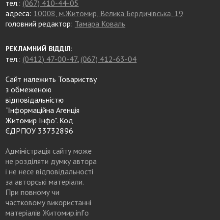
тел.:
(067) 410-44-05
адреса:
10008, м.Житомир, Велика Бердичівська, 19
головний редактор:
Тамара Коваль
РЕКЛАМНИЙ ВІДДІЛ:
тел.:
(0412) 47-00-47
,
(067) 412-63-04
Сайт належить Товариству
з обмеженою
відповідальністю
"Інформаційна Агенція
Житомир Інфо". Код
ЄДРПОУ 33732896
Адміністрація сайту може
не розділяти думку автора
і не несе відповідальності
за авторські матеріали.
При повному чи
частковому використанні
матеріалів Житомир.info