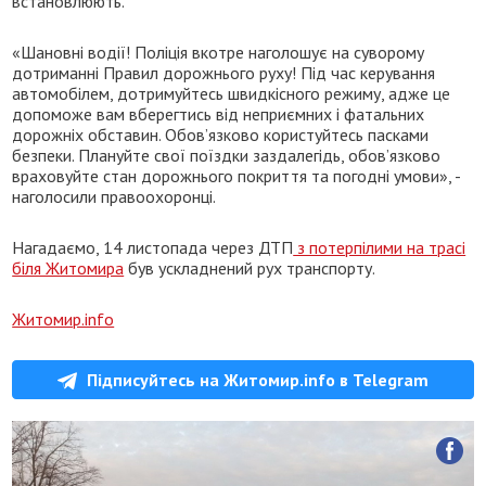
встановлюють.
«Шановні водії! Поліція вкотре наголошує на суворому
дотриманні Правил дорожнього руху! Під час керування
автомобілем, дотримуйтесь швидкісного режиму, адже це
допоможе вам вберегтись від неприємних і фатальних
дорожніх обставин. Обов’язково користуйтесь пасками
безпеки. Плануйте свої поїздки заздалегідь, обов’язково
враховуйте стан дорожнього покриття та погодні умови», -
наголосили правоохоронці.
Нагадаємо, 14 листопада через ДТП
з потерпілими на трасі
біля Житомира
був ускладнений рух транспорту.
Житомир.info
Підписуйтесь на Житомир.info в Telegram