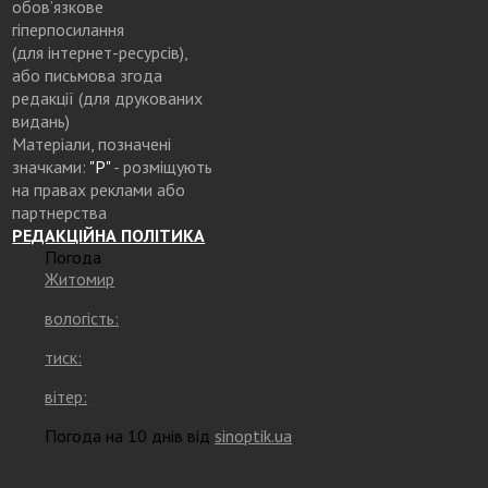
обов’язкове
гіперпосилання
(для інтернет-ресурсів),
або письмова згода
редакції (для друкованих
видань)
Матеріали, позначені
значками:
"Р"
- розміщують
на правах реклами або
партнерства
РЕДАКЦІЙНА ПОЛІТИКА
Погода
Житомир
вологість:
тиск:
вітер:
Погода на 10 днів від
sinoptik.ua