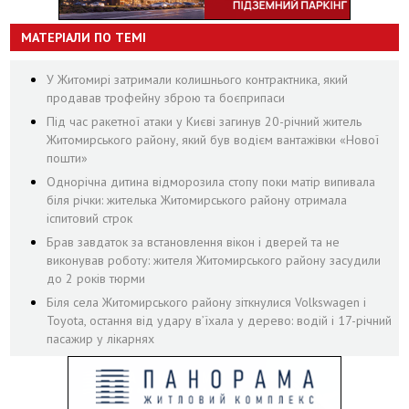
МАТЕРІАЛИ ПО ТЕМІ
У Житомирі затримали колишнього контрактника, який
продавав трофейну зброю та боєприпаси
Під час ракетної атаки у Києві загинув 20-річний житель
Житомирського району, який був водієм вантажівки «Нової
пошти»
Однорічна дитина відморозила стопу поки матір випивала
біля річки: жителька Житомирського району отримала
іспитовий строк
Брав завдаток за встановлення вікон і дверей та не
виконував роботу: жителя Житомирського району засудили
до 2 років тюрми
Біля села Житомирського району зіткнулися Volkswagen і
Toyota, остання від удару вʼїхала у дерево: водій і 17-річний
пасажир у лікарнях