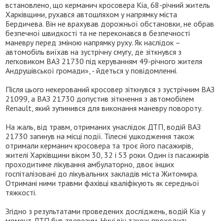
встановлено, що керманич кросовера Kia, 68-річний житель
Харківщини, рухався автошляхом у напрямку міста
Бердичева. Він не врахував дорожньої обстановки, не обрав
безпечної швидкості та не переконався в безпечності
маневру перед зміною напрямку руху. Як наслідок –
автомобіль виїхав на зустрічну смугу, де зіткнувся з
легковиком ВАЗ 21730 під керуванням 49-річного жителя
Андрушівської громади», - йдеться у повідомленні.
Після цього некерований кросовер зіткнувся з зустрічним ВАЗ
21099, а ВАЗ 21730 допустив зіткнення з автомобілем
Renault, який зупинився для виконання маневру повороту.
На жаль, від травм, отриманих унаслідок ДТП, водій ВАЗ
21730 загинув на місці події. Тілесні ушкодження також
отримали керманич кросовера та троє його пасажирів,
жителі Харківщини віком 30, 32 і 53 роки. Один із пасажирів
проходитиме лікування амбулаторно, двоє інших
госпіталізовані до лікувальних закладів міста Житомира.
Отримані ними травми фахівці кваліфікують як середньої
тяжкості.
Згідно з результатами проведених досліджень, водій Kia у
момент ДТП був тверезим. Нині він також проходить