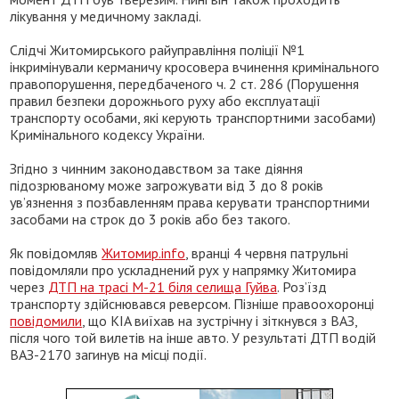
лікування у медичному закладі.
Слідчі Житомирського райуправління поліції №1
інкримінували керманичу кросовера вчинення кримінального
правопорушення, передбаченого ч. 2 ст. 286 (Порушення
правил безпеки дорожнього руху або експлуатації
транспорту особами, які керують транспортними засобами)
Кримінального кодексу України.
Згідно з чинним законодавством за таке діяння
підозрюваному може загрожувати від 3 до 8 років
ув’язнення з позбавленням права керувати транспортними
засобами на строк до 3 років або без такого.
Як повідомляв
Житомир.info
, вранці 4 червня патрульні
повідомляли про ускладнений рух у напрямку Житомира
через
ДТП на трасі М-21 біля селища Гуйва
. Розʼїзд
транспорту здійснювався реверсом. Пізніше правоохоронці
повідомили
, що KIA виїхав на зустрічну і зіткнувся з ВАЗ,
після чого той вилетів на інше авто. У результаті ДТП водій
ВАЗ-2170 загинув на місці події.