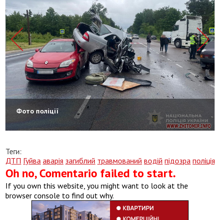
Фото поліції
Теги:
ДТП
Гуйва
аварія
загиблий
травмований
водій
підозра
поліція
Oh no, Comentario failed to start.
If you own this website, you might want to look at the
browser console to find out why.