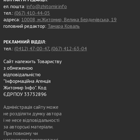
ел. пошта:
info@zhitomir.info
тел.:
(067) 410-44-05
адреса:
10008, м.Житомир, Велика Бердичівська, 19
головний редактор:
Тамара Коваль
РЕКЛАМНИЙ ВІДДІЛ:
тел.:
(0412) 47-00-47
,
(067) 412-63-04
Сайт належить Товариству
з обмеженою
відповідальністю
"Інформаційна Агенція
Житомир Інфо". Код
ЄДРПОУ 33732896
Адміністрація сайту може
не розділяти думку автора
і не несе відповідальності
за авторські матеріали.
При повному чи
частковому використанні