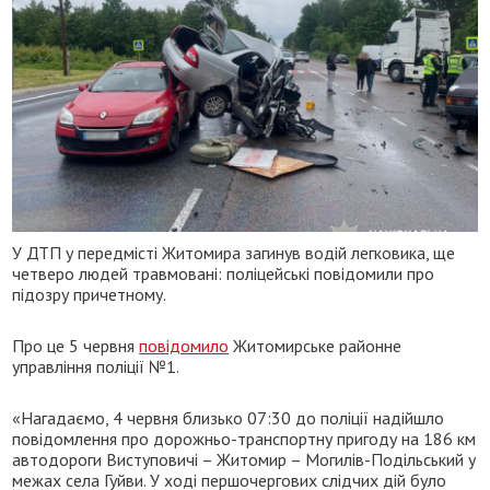
У ДТП у передмісті Житомира загинув водій легковика, ще
четверо людей травмовані: поліцейські повідомили про
підозру причетному.
Про це 5 червня
повідомило
Житомирське районне
управління поліції №1.
«Нагадаємо, 4 червня близько 07:30 до поліції надійшло
повідомлення про дорожньо-транспортну пригоду на 186 км
автодороги Виступовичі – Житомир – Могилів-Подільський у
межах села Гуйви. У ході першочергових слідчих дій було