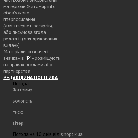
матеріалів Житомир.info
обов’язкове
гіперпосилання
(для інтернет-ресурсів),
або письмова згода
редакції (для друкованих
видань)
Матеріали, позначені
значками:
"Р"
- розміщують
на правах реклами або
партнерства
РЕДАКЦІЙНА ПОЛІТИКА
Погода
Житомир
вологість:
тиск:
вітер:
Погода на 10 днів від
sinoptik.ua