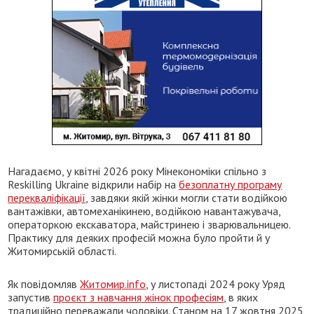
Нагадаємо, у квітні 2026 року Мінекономіки спільно з
Reskilling Ukraine відкрили набір на
безоплатну програму
перекваліфікації
, завдяки якій жінки могли стати водійкою
вантажівки, автомеханікинею, водійкою навантажувача,
операторкою екскаватора, майстринею і зварювальницею.
Практику для деяких професій можна було пройти й у
Житомирській області.
Як повідомляв
Житомир.info
, у листопаді 2024 року Уряд
запустив
проєкт з навчання жінок професіям
, в яких
традиційно переважали чоловіки. Станом на 17 жовтня 2025