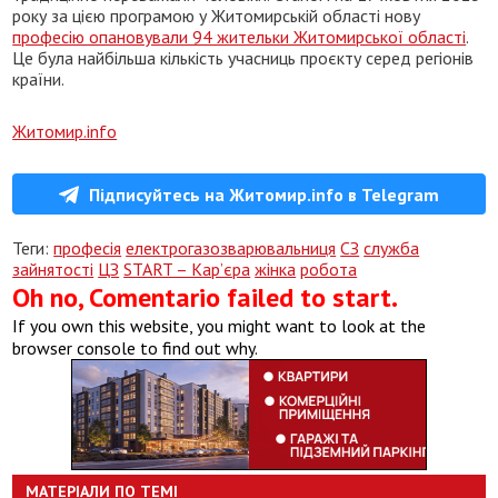
року за цією програмою у Житомирській області нову
професію опановували 94 жительки Житомирської області
.
Це була найбільша кількість учасниць проєкту серед регіонів
країни.
Житомир.info
Підписуйтесь на Житомир.info в Telegram
Теги:
професія
електрогазозварювальниця
СЗ
служба
зайнятості
ЦЗ
START – Кар’єра
жінка
робота
Oh no, Comentario failed to start.
If you own this website, you might want to look at the
browser console to find out why.
МАТЕРІАЛИ ПО ТЕМІ