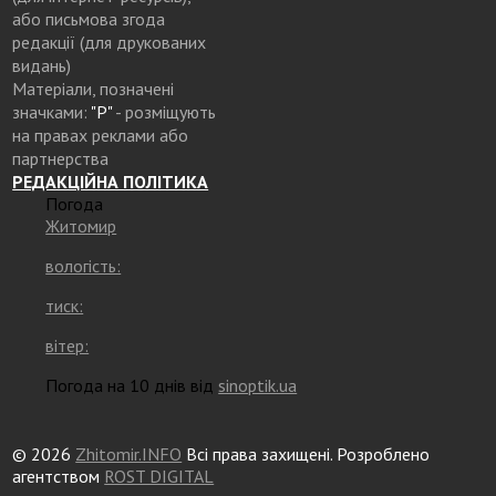
або письмова згода
редакції (для друкованих
видань)
Матеріали, позначені
значками:
"Р"
- розміщують
на правах реклами або
партнерства
РЕДАКЦІЙНА ПОЛІТИКА
Погода
Житомир
вологість:
тиск:
вітер:
Погода на 10 днів від
sinoptik.ua
© 2026
Zhitomir.INFO
Всі права захищені. Розроблено
агентством
ROST DIGITAL