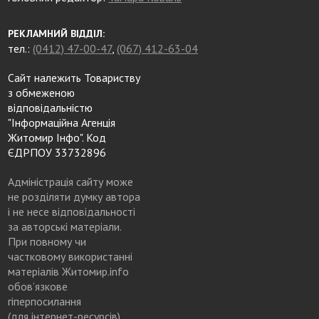
РЕКЛАМНИЙ ВІДДІЛ:
тел.:
(0412) 47-00-47
,
(067) 412-63-04
Сайт належить Товариству
з обмеженою
відповідальністю
"Інформаційна Агенція
Житомир Інфо". Код
ЄДРПОУ 33732896
Адміністрація сайту може
не розділяти думку автора
і не несе відповідальності
за авторські матеріали.
При повному чи
частковому використанні
матеріалів Житомир.info
обов’язкове
гіперпосилання
(для інтернет-ресурсів),