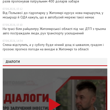
разів пропонував патрульним 400 доларів хабаря
07.08.2026, 15:12
Від Польової до гідропарку у Житомирі курсує нова маршрутка, у
міськраді й ОДА кажуть, що в автобусній мережі такої немає
07.08.2026, 15:10
На трасі біля райцентру Житомирської області під час ДТП з трьома
авто постраждали люди, рух транспорту ускладнений
07.08.2026, 14:34
Спека відступить, а у суботу буде нічний дощ зі шквалом, градом і
грозою: прогноз погоди на вихідні в Житомирі та області
ДІАЛОГИ