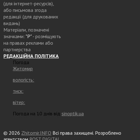
(для інтернет-ресурсів),
або письмова згода
редакції (для друкованих
видань)
Матеріали, позначені
значками:
"Р"
- розміщують
на правах реклами або
партнерства
РЕДАКЦІЙНА ПОЛІТИКА
Погода
Житомир
вологість:
тиск:
вітер:
Погода на 10 днів від
sinoptik.ua
© 2026
Zhitomir.INFO
Всі права захищені. Розроблено
агентством
ROST DIGITAL