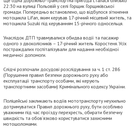
Ще одна дорожньо-транспортна пригода сталася близько
22:30 на вулиці Польовій у селі Горщик Горщиківської
громади. Попередньо встановлено, що відбулося зіткнення
мотоцикла Lifan, яким керував 17-річний місцевий житель, та
мотоцикла Suzuki під керуванням 15-річного односельця.
Унаслідок ДТП травмувалися обидва водії та пасажир
одного з двоколісників – 17-річний житель Коростеня. Усіх
постраждалих госпіталізували для надання необхідної
медичної допомоги.
Слідчі розпочали досудові розслідування за ч. 1 ст. 286
(Порушення правил безпеки дорожнього руху або
експлуатації транспорту особами, які керують
транспортними засобами) Кримінального кодексу України.
Поліцейські закликають водіїв мототранспорту неухильно
дотримуватися Правил дорожнього руху, бути особливо
уважними під час проїзду перехресть, обирати безпечну
швидкість та обов’язково користуватися захисними
мотошоломами.