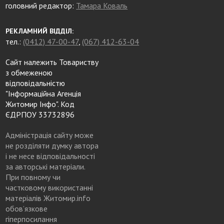
головний редактор:
Тамара Коваль
РЕКЛАМНИЙ ВІДДІЛ:
тел.:
(0412) 47-00-47
,
(067) 412-63-04
Сайт належить Товариству
з обмеженою
відповідальністю
"Інформаційна Агенція
Житомир Інфо". Код
ЄДРПОУ 33732896
Адміністрація сайту може
не розділяти думку автора
і не несе відповідальності
за авторські матеріали.
При повному чи
частковому використанні
матеріалів Житомир.info
обов’язкове
гіперпосилання