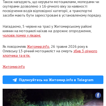
Також нагадують, що керувати мотоциклами, мопедами чи
скутерами дозволено з 16-річного віку за наявності
посвідчення водія відповідної категорії, а транспортні
засоби мають бути зареєстровані в установленому порядку.
Нагадаємо, 5 червня на трасі у Житомирському районі
киянин на мотоциклі наїхав на дорожнє огородження,
чоловік помер у лікарні.
Як повідомляв
Житомир.info
, 26 травня 2026 року в
Олевську 13-річний мотоцикліст на смерть
збив 3-річного
хлопчика та втік.
Житомир.info
Підписуйтесь на Житомир.info в Telegram