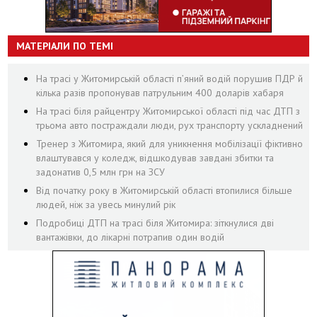
МАТЕРІАЛИ ПО ТЕМІ
На трасі у Житомирській області п’яний водій порушив ПДР й
кілька разів пропонував патрульним 400 доларів хабаря
На трасі біля райцентру Житомирської області під час ДТП з
трьома авто постраждали люди, рух транспорту ускладнений
Тренер з Житомира, який для уникнення мобілізації фіктивно
влаштувався у коледж, відшкодував завдані збитки та
задонатив 0,5 млн грн на ЗСУ
Від початку року в Житомирській області втопилися більше
людей, ніж за увесь минулий рік
Подробиці ДТП на трасі біля Житомира: зіткнулися дві
вантажівки, до лікарні потрапив один водій