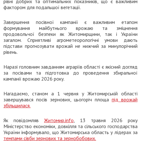
рівні добрих та оптимальних показників, що є важливим
фактором для подальшої вегетації.
Завершення посівної кампанії є важливим етапом
формування майбутнього врожаю та зміцнення
продовольчої безпеки як Житомирщини, так і України
загалом. Сприятливі агрометеорологічні умови дають
підстави прогнозувати врожай не нижчий за минулорічний
рівень.
Наразі головним завданням аграріїв області є якісний догляд
за посівами та підготовка до проведення збиральної
кампанії врожаю 2026 року.
Нагадаємо, станом а 1 червня у Житомирській області
завершувався посів зернових, цьогоріч площа
під врожай
збільшилася.
Як повідомляв
Житомир.info
, 13 травня 2026 року
Міністерство економіки, довкілля та сільського господарства
України інформувало, що Житомирська область у лідерах за
темпами сівби зернових та зернобобових.