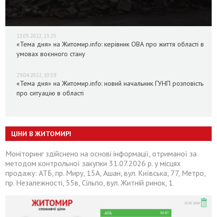
13.05.2022, 13:25
«Тема дня» на Житомир.info: керівник ОВА про життя області в
умовах воєнного стану
29.04.2022, 10:59
«Тема дня» на Житомир.info: новий начальник ГУНП розповість
про ситуацію в області
ЦІНИ В ЖИТОМИРІ
Моніторинг здійснено на основі інформації, отриманої за
методом контрольної закупки 31.07.2026 р. у місцях
продажу: АТБ, пр. Миру, 15А, Ашан, вул. Київська, 77, Метро,
пр. Незалежності, 55в, Сільпо, вул. Житній ринок, 1