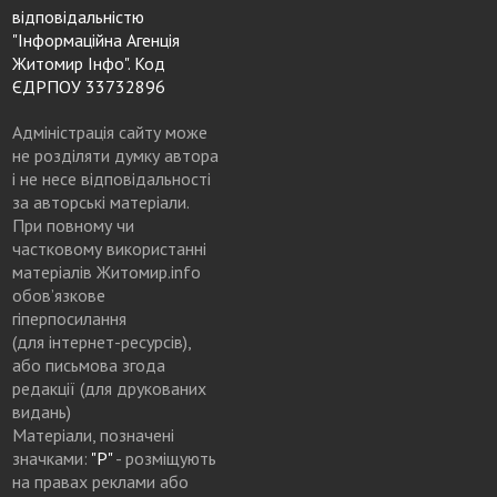
відповідальністю
"Інформаційна Агенція
Житомир Інфо". Код
ЄДРПОУ 33732896
Адміністрація сайту може
не розділяти думку автора
і не несе відповідальності
за авторські матеріали.
При повному чи
частковому використанні
матеріалів Житомир.info
обов’язкове
гіперпосилання
(для інтернет-ресурсів),
або письмова згода
редакції (для друкованих
видань)
Матеріали, позначені
значками:
"Р"
- розміщують
на правах реклами або