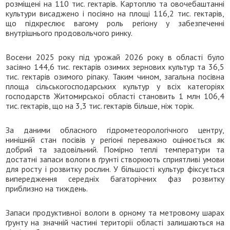
розміщені на 110 тис. гектарів. Картоплю та овочебаштанні
культури висаджено і посіяно на площі 116,2 тис. гектарів,
що підкреслює вагому роль регіону у забезпеченні
внутрішнього продовольчого ринку.
Восени 2025 року під урожай 2026 року в області було
засіяно 144,6 тис. гектарів озимих зернових культур та 36,5
тис. гектарів озимого ріпаку. Таким чином, загальна посівна
площа сільськогосподарських культур у всіх категоріях
господарств Житомирської області становить 1 млн 106,4
тис. гектарів, що на 3,3 тис. гектарів більше, ніж торік.
За даними обласного гідрометеорологічного центру,
нинішній стан посівів у регіоні переважно оцінюється як
добрий та задовільний. Помірно теплі температури та
достатні запаси вологи в ґрунті створюють сприятливі умови
для росту і розвитку рослин. У більшості культур фіксується
випередження середніх багаторічних фаз розвитку
приблизно на тиждень.
Запаси продуктивної вологи в орному та метровому шарах
ґрунту на значній частині території області залишаються на