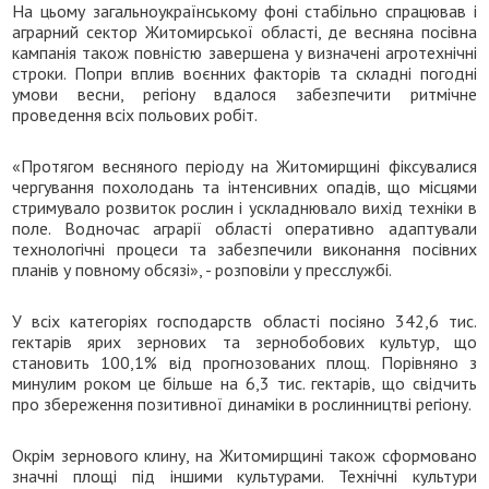
На цьому загальноукраїнському фоні стабільно спрацював і
аграрний сектор Житомирської області, де весняна посівна
кампанія також повністю завершена у визначені агротехнічні
строки. Попри вплив воєнних факторів та складні погодні
умови весни, регіону вдалося забезпечити ритмічне
проведення всіх польових робіт.
«Протягом весняного періоду на Житомирщині фіксувалися
чергування похолодань та інтенсивних опадів, що місцями
стримувало розвиток рослин і ускладнювало вихід техніки в
поле. Водночас аграрії області оперативно адаптували
технологічні процеси та забезпечили виконання посівних
планів у повному обсязі», - розповіли у пресслужбі.
У всіх категоріях господарств області посіяно 342,6 тис.
гектарів ярих зернових та зернобобових культур, що
становить 100,1% від прогнозованих площ. Порівняно з
минулим роком це більше на 6,3 тис. гектарів, що свідчить
про збереження позитивної динаміки в рослинництві регіону.
Окрім зернового клину, на Житомирщині також сформовано
значні площі під іншими культурами. Технічні культури