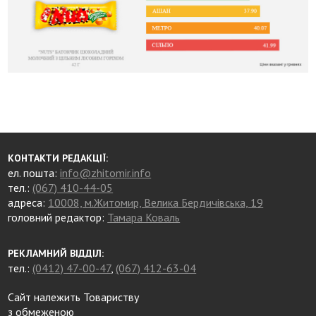
КОНТАКТИ РЕДАКЦІЇ:
ел. пошта:
info@zhitomir.info
тел.:
(067) 410-44-05
адреса:
10008, м.Житомир, Велика Бердичівська, 19
головний редактор:
Тамара Коваль
РЕКЛАМНИЙ ВІДДІЛ:
тел.:
(0412) 47-00-47
,
(067) 412-63-04
Сайт належить Товариству
з обмеженою