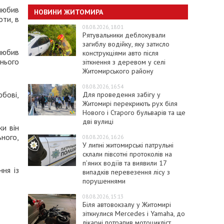
любив
НОВИНИ ЖИТОМИРА
оти, в
08.08.2026, 18:01
Рятувальники деблокували
загиблу водійку, яку затисло
любив
конструкціями авто після
нього
зіткнення з деревом у селі
Житомирського району
08.08.2026, 16:54
юбові,
Для проведення забігу у
Житомирі перекриють рух біля
Нового і Старого бульварів та ще
дві вулиці
ки він
ьного,
08.08.2026, 16:26
У липні житомирські патрульні
склали півсотні протоколів на
пʼяних водіїв та виявили 17
ня із
випадків перевезення лісу з
порушеннями
08.08.2026, 15:13
Біля автовокзалу у Житомирі
зіткнулися Mercedes і Yamaha, до
лікарні потрапив мотоцикліст