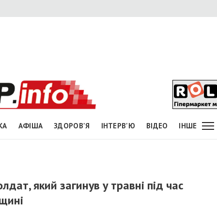
КА
АФІША
ЗДОРОВ'Я
ІНТЕРВ'Ю
ВІДЕО
ІНШЕ
дат, який загинув у травні під час
вщині