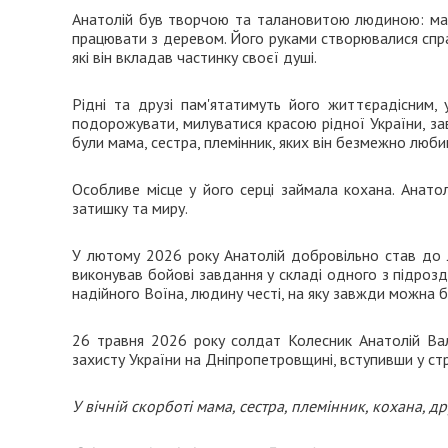
Анатолій був творчою та талановитою людиною: ма
працювати з деревом. Його руками створювалися справ
які він вкладав частинку своєї душі.
Рідні та друзі пам'ятатимуть його життєрадісним, 
подорожувати, милуватися красою рідної України, 
були мама, сестра, племінник, яких він безмежно люби
Особливе місце у його серці займала кохана. Анатол
затишку та миру.
У лютому 2026 року Анатолій добровільно став до ла
виконував бойові завдання у складі одного з підрозд
надійного Воїна, людину честі, на яку завжди можна б
26 травня 2026 року солдат Колесник Анатолій Вал
захисту України на Дніпропетровщині, вступивши у стр
У вічній скорботі мама, сестра, племінник, кохана, др