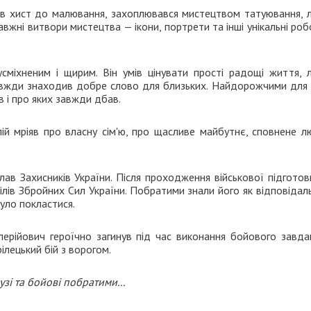
в хист до малювання, захоплювався мистецтвом татуювання, 
жні витвори мистецтва — ікони, портрети та інші унікальні роб
усміхненим і щирим. Він умів цінувати прості радощі життя, 
завжди знаходив добре слово для близьких. Найдорожчими для 
в і про яких завжди дбав.
ій мріяв про власну сім'ю, про щасливе майбутнє, сповнене л
в Захисників України. Після проходження військової підготов
ілів Збройних Сил України. Побратими знали його як відповідал
уло покластися.
ерійович героїчно загинув під час виконання бойового завдан
ілецький бій з ворогом.
узі та бойові побратими...