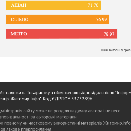
йт належить Товариству з обмеженою відповідальністю "Інформ
енція Житомир Інфо". Код ЄДРПОУ 33732896
міністрація сайту може не розділяти думку автора і не несе
дповідальності за авторські матеріали.
и повному чи частковому використанні матеріалів Житомир.info
ов’язкове гіперпосилання