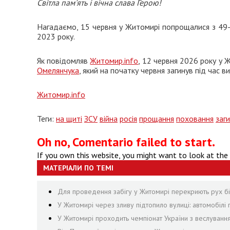
Світла пам'ять і вічна слава Герою!
Нагадаємо, 15 червня у Житомирі попрощалися з 49
2023 року.
Як повідомляв
Житомир.info
, 12 червня 2026 року у
Омелянчука
, який на початку червня загинув під час 
Житомир.info
Теги:
на щиті
ЗСУ
війна
росія
прощання
поховання
заг
Oh no, Comentario failed to start.
If you own this website, you might want to look at the
МАТЕРІАЛИ ПО ТЕМІ
Для проведення забігу у Житомирі перекриють рух біл
У Житомирі через зливу підтопило вулиці: автомобілі 
У Житомирі проходить чемпіонат України з веслуванн