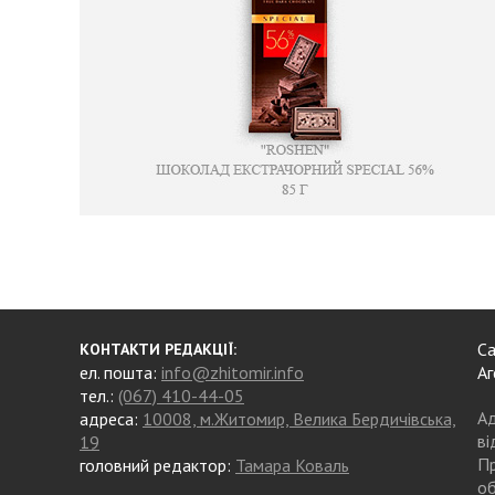
Са
КОНТАКТИ РЕДАКЦІЇ:
ел. пошта:
info@zhitomir.info
Аг
тел.:
(067) 410-44-05
Ад
адреса:
10008, м.Житомир, Велика Бердичівська,
ві
19
Пр
головний редактор:
Тамара Коваль
об