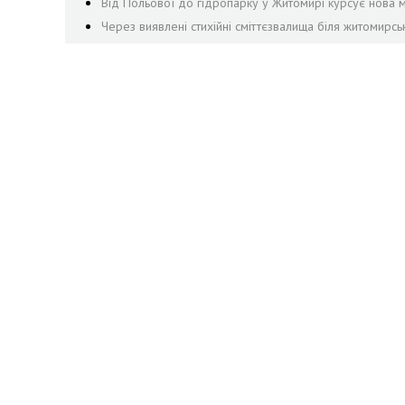
Від Польової до гідропарку у Житомирі курсує нова м
Через виявлені стихійні сміттєзвалища біля житомирсь