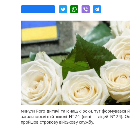
минули його дитячі та юнацькі роки, тут формувався й
загальноосвітній школі №24 (нині — ліцей №24). О
пройшов строкову військову службу.