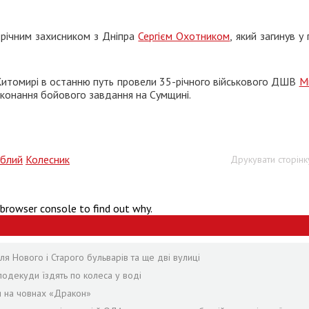
-річним захисником з Дніпра
Сергієм Охотником
, який загинув у 
 Житомирі в останню путь провели 35-річного військового ДШВ
М
виконання бойового завдання на Сумщині.
иблий
Колесник
Друкувати сторінк
 browser console to find out why.
я Нового і Старого бульварів та ще дві вулиці
подекуди їздять по колеса у воді
я на човнах «Дракон»