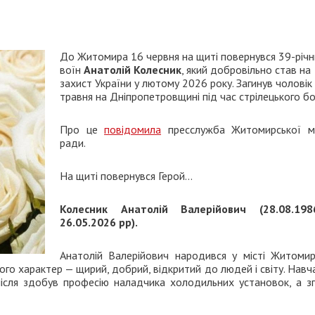
До Житомира 16 червня на щиті повернувся 39-річн
воїн
Анатолій
Колесник
, який
добровільно став на
захист України у лютому 2026 року. Загинув чоловік
травня на Дніпропетровщині під час стрілецького б
Про це
повідомила
пресслужба Житомирської мі
ради.
На щиті повернувся Герой…
Колесник Анатолій Валерійович (28.08.1
26.05.2026 рр).
Анатолій Валерійович народився у місті Житомирі
ого характер — щирий, добрий, відкритий до людей і світу. Навч
після здобув професію наладчика холодильних установок, а з