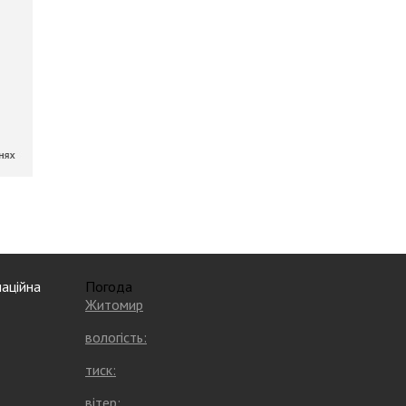
аційна
Погода
Житомир
вологість:
тиск:
вітер: