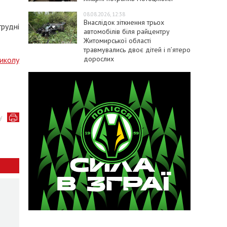
08.08.2026, 12:38
Внаслідок зіткнення трьох
грудні
автомобілів біля райцентру
Житомирської області
травмувались двоє дітей і пʼятеро
дорослих
иколу
у