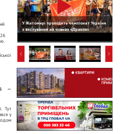
У Житомирі проходить чемпіонат України
ий
з веслування на човнах «Дракон»
 26
ою.
ської
986 —
. Тут
ався у
годом