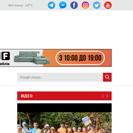
Житомир:
18
°C
ВІДЕО