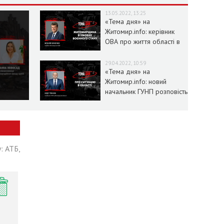
13.05.2022, 13:25
«Тема дня» на
Житомир.info: керівник
ОВА про життя області в
умовах воєнного стану
29.04.2022, 10:59
«Тема дня» на
Житомир.info: новий
начальник ГУНП розповість
про ситуацію в області
: АТБ,