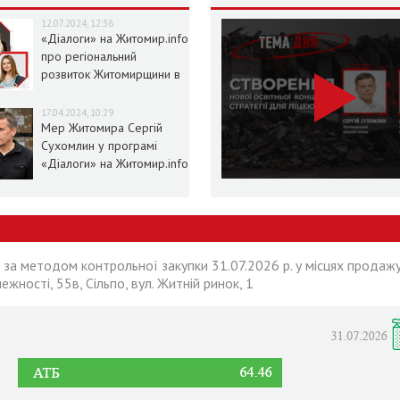
12.07.2024, 12:36
«Діалоги» на Житомир.info
про регіональний
розвиток Житомирщини в
умовах воєнного стану
17.04.2024, 10:29
Мер Житомира Сергій
Сухомлин у програмі
«Діалоги» на Житомир.info
 за методом контрольної закупки 31.07.2026 р. у місцях продажу
лежності, 55в, Сільпо, вул. Житній ринок, 1