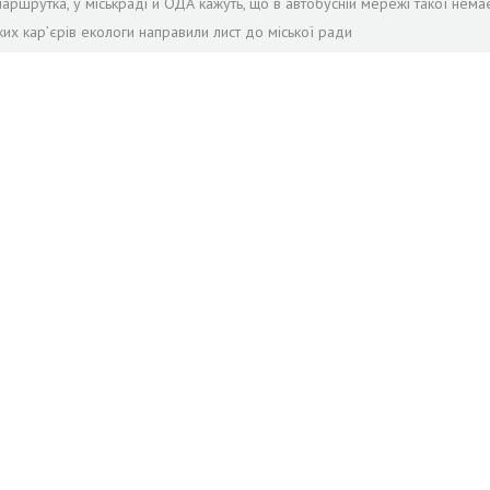
аршрутка, у міськраді й ОДА кажуть, що в автобусній мережі такої нема
ких кар’єрів екологи направили лист до міської ради