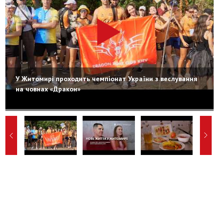
У Житомирі проходить чемпіонат України з веслування
на човнах «Дракон»