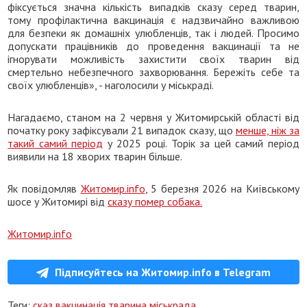
фіксується значна кількість випадків сказу серед тварин,
тому профілактична вакцинація є надзвичайно важливою
для безпеки як домашніх улюбленців, так і людей. Просимо
допускати працівників до проведення вакцинації та не
ігнорувати можливість захистити своїх тварин від
смертельно небезпечного захворювання. Бережіть себе та
своїх улюбленців», - наголосили у міськраді.
Нагадаємо, станом на 2 червня у Житомирській області від
початку року зафіксували 21 випадок сказу, що
менше, ніж за
такий самий період
у 2025 році. Торік за цей самий період
виявили на 18 хворих тварин більше.
Як повідомляв
Житомир.info
, 5 березня 2026 на Київському
шосе у Житомирі від
сказу помер собака.
Житомир.info
Підписуйтесь на Житомир.info в Telegram
Теги:
сказ
вакцинація
тварина
міськрада