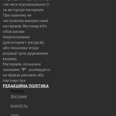
і не несе відповідальності
за авторські матеріали.
При повному чи
частковому використанні
матеріалів Житомир.info
обов’язкове
гіперпосилання
(для інтернет-ресурсів),
або письмова згода
редакції (для друкованих
видань)
Матеріали, позначені
значками:
"Р"
- розміщують
на правах реклами або
партнерства
РЕДАКЦІЙНА ПОЛІТИКА
Погода
Житомир
вологість:
тиск: