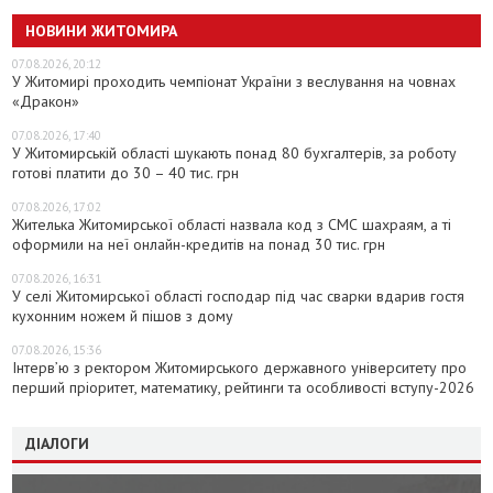
НОВИНИ ЖИТОМИРА
07.08.2026, 20:12
У Житомирі проходить чемпіонат України з веслування на човнах
«Дракон»
07.08.2026, 17:40
У Житомирській області шукають понад 80 бухгалтерів, за роботу
готові платити до 30 – 40 тис. грн
07.08.2026, 17:02
Жителька Житомирської області назвала код з СМС шахраям, а ті
оформили на неї онлайн-кредитів на понад 30 тис. грн
07.08.2026, 16:31
У селі Житомирської області господар під час сварки вдарив гостя
кухонним ножем й пішов з дому
07.08.2026, 15:36
Інтерв’ю з ректором Житомирського державного університету про
перший пріоритет, математику, рейтинги та особливості вступу-2026
ДІАЛОГИ