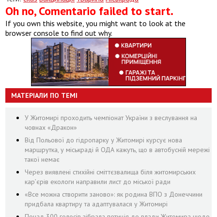
Oh no, Comentario failed to start.
If you own this website, you might want to look at the
browser console to find out why.
МАТЕРІАЛИ ПО ТЕМІ
У Житомирі проходить чемпіонат України з веслування на
човнах «Дракон»
Від Польової до гідропарку у Житомирі курсує нова
маршрутка, у міськраді й ОДА кажуть, що в автобусній мережі
такої немає
Через виявлені стихійні сміттєзвалища біля житомирських
кар’єрів екологи направили лист до міської ради
«Все можна створити заново»: як родина ВПО з Донеччини
придбала квартиру та адаптувалася у Житомирі
Понад 300 голосів зібрала петиція до влади Житомира щодо