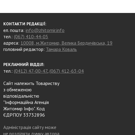
КОНТАКТИ РЕДАКЦІЇ:
ел. пошта:
info@zhitomir.info
тел.:
(067) 410-44-05
адреса:
10008, м.Житомир, Велика Бердичівська, 19
головний редактор:
Тамара Коваль
РЕКЛАМНИЙ ВІДДІЛ:
тел.:
(0412) 47-00-47
,
(067) 412-63-04
Сайт належить Товариству
з обмеженою
відповідальністю
"Інформаційна Агенція
Житомир Інфо". Код
ЄДРПОУ 33732896
Адміністрація сайту може
не розділяти думку автора