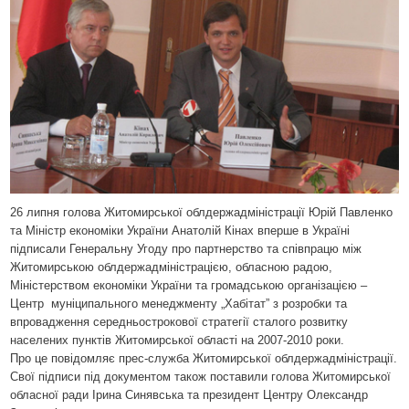
26 липня голова Житомирської облдержадміністрації Юрій Павленко
та Міністр економіки України Анатолій Кінах вперше в Україні
підписали Генеральну Угоду про партнерство та співпрацю між
Житомирською облдержадміністрацією, обласною радою,
Міністерством економіки України та громадською організацією –
Центр
муніципального менеджменту „Хабітат” з розробки та
впровадження середньострокової стратегії сталого розвитку
населених пунктів Житомирської області на 2007-2010 роки.
Про це повідомляє прес-служба Житомирської облдержадміністрації.
Свої підписи під документом також поставили голова Житомирської
обласної ради Ірина Синявська та президент Центру Олександр