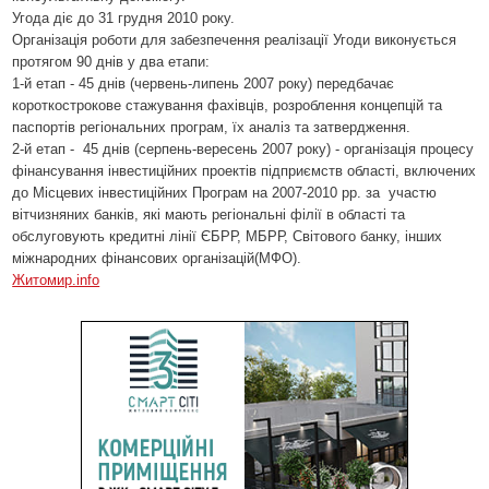
Угода діє до 31 грудня 2010 року.
Організація роботи для забезпечення реалізації Угоди виконується
протягом 90 днів у два етапи:
1-й етап - 45 днів (червень-липень 2007 року) передбачає
короткострокове стажування фахівців, розроблення концепцій та
паспортів регіональних програм, їх аналіз та затвердження.
2-й етап -
45 днів (серпень-вересень 2007 року) - організація процесу
фінансування інвестиційних проектів підприємств області, включених
до Місцевих інвестиційних Програм на 2007-2010 рр. за
участю
вітчизняних банків, які мають регіональні філії в області та
обслуговують кредитні лінії ЄБРР, МБРР, Світового банку, інших
міжнародних фінансових організацій(МФО).
Житомир.info