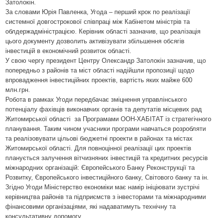
Затолокін.
За словами Юрія Павленка, Угода – перший крок по реалізації
системної довгострокової співпраці між Кабінетом міністрів та
облдержадміністрацією. Керівник області зазначив, що реалізація
цього документу дозволить активізувати збільшення обсягів
інвестицій в економічний розвиток області.
У свою чергу президент Центру Олександр Затолокін зазначив, що
попередньо з районів та міст області надійшли пропозиції щодо
впровадження інвестиційних проектів, вартість яких майже 600
млн.грн.
Робота в рамках Угоди передбачає зміцнення управлінського
потенціалу фахівців виконавчих органів та депутатів місцевих рад
Житомирської області
за Програмами ООН-ХАБІТАТ із стратегічного
планування. Таким чином учасники програми навчаться розробляти
та реалізовувати цільові бюджетні проекти в районах та містах
Житомирської області. Для повноцінної реалізації цих проектів
планується залучення вітчизняних інвестицій та кредитних ресурсів
міжнародних організацій: Європейського Банку Реконструкції та
Розвитку, Європейського інвестиційного банку, Світового банку та ін.
Згідно Угоди Міністерство економіки має намір ініціювати зустрічі
керівництва районів та підприємств з інвесторами та міжнародними
фінансовими організаціями, які надаватимуть технічну та
консультативну допомогу.