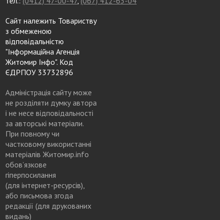
тел.:
(0412) 47-00-47
,
(067) 412-63-04
Сайт належить Товариству
з обмеженою
відповідальністю
"Інформаційна Агенція
Житомир Інфо". Код
ЄДРПОУ 33732896
Адміністрація сайту може
не розділяти думку автора
і не несе відповідальності
за авторські матеріали.
При повному чи
частковому використанні
матеріалів Житомир.info
обов’язкове
гіперпосилання
(для інтернет-ресурсів),
або письмова згода
редакції (для друкованих
видань)