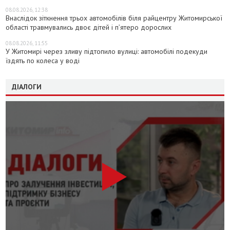
08.08.2026, 12:38
Внаслідок зіткнення трьох автомобілів біля райцентру Житомирської
області травмувались двоє дітей і пʼятеро дорослих
08.08.2026, 11:55
У Житомирі через зливу підтопило вулиці: автомобілі подекуди
їздять по колеса у воді
ДІАЛОГИ