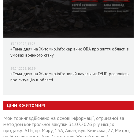
13.05.2022, 13:25
«Тема дня» на Житомир.info: керівник ОВА про життя області в
умовах воєнного стану
29.04.2022, 10:59
«Тема дня» на Житомир.info: новий начальник ГУНП розповість
про ситуацію в області
ЦІНИ В ЖИТОМИРІ
Моніторинг здійснено на основі інформації, отриманої за
методом контрольної закупки 31.07.2026 р. у місцях
продажу: АТБ, пр. Миру, 15А, Ашан, вул. Київська, 77, Метро,
пр. Незалежності, 55в, Сільпо, вул. Житній ринок, 1