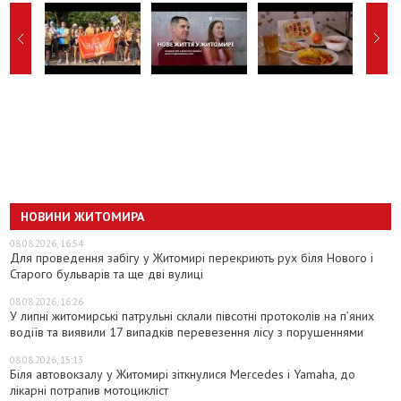
НОВИНИ ЖИТОМИРА
08.08.2026, 16:54
Для проведення забігу у Житомирі перекриють рух біля Нового і
Старого бульварів та ще дві вулиці
08.08.2026, 16:26
У липні житомирські патрульні склали півсотні протоколів на пʼяних
водіїв та виявили 17 випадків перевезення лісу з порушеннями
08.08.2026, 15:13
Біля автовокзалу у Житомирі зіткнулися Mercedes і Yamaha, до
лікарні потрапив мотоцикліст