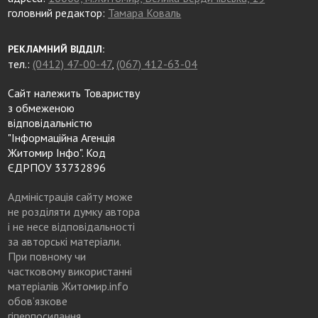
головний редактор:
Тамара Коваль
РЕКЛАМНИЙ ВІДДІЛ:
тел.:
(0412) 47-00-47
,
(067) 412-63-04
Сайт належить Товариству
з обмеженою
відповідальністю
"Інформаційна Агенція
Житомир Інфо". Код
ЄДРПОУ 33732896
Адміністрація сайту може
не розділяти думку автора
і не несе відповідальності
за авторські матеріали.
При повному чи
частковому використанні
матеріалів Житомир.info
обов’язкове
гіперпосилання