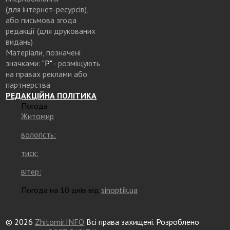
(для інтернет-ресурсів),
або письмова згода
редакції (для друкованих
видань)
Матеріали, позначені
значками:
"Р"
- розміщують
на правах реклами або
партнерства
РЕДАКЦІЙНА ПОЛІТИКА
Погода
Житомир
вологість:
тиск:
вітер:
Погода на 10 днів від
sinoptik.ua
© 2026
Zhitomir.INFO
Всі права захищені. Розроблено