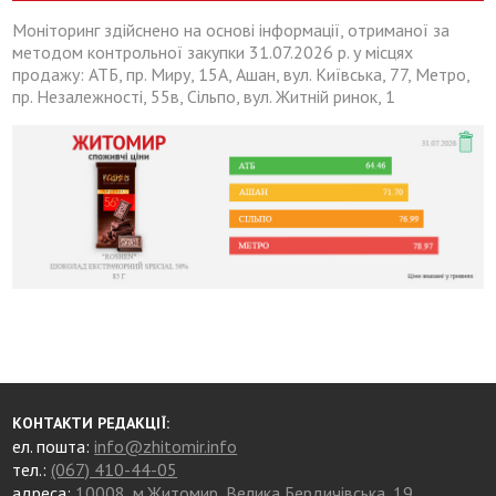
Моніторинг здійснено на основі інформації, отриманої за
методом контрольної закупки 31.07.2026 р. у місцях
продажу: АТБ, пр. Миру, 15А, Ашан, вул. Київська, 77, Метро,
пр. Незалежності, 55в, Сільпо, вул. Житній ринок, 1
КОНТАКТИ РЕДАКЦІЇ:
ел. пошта:
info@zhitomir.info
тел.:
(067) 410-44-05
адреса:
10008, м.Житомир, Велика Бердичівська, 19