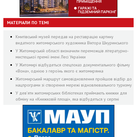
МАТЕРІАЛИ ПО ТЕМІ
Кмитівський музей передав на реставрацію картину
видатного житомирського художника Віктора Шкуринського
У Житомирській області визначили переможців літературно-
мистецької премії імені Лесі Українки
У Житомирі відбудеться спецпоказ документального фільму
«Вона», однією з героїнь якого є житомирянка
Житомирський маршрут самовідновлення пройшов відбір до
нацпрограми зі створення мережі відновлювального туризму
У дев’яти житомирських бібліотеках приймають книжки для
обміну на «Книжковій площі», яка відбудеться у серпні