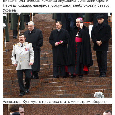
Внешнеполитическая команда Януковича: Анатолий Орел и
Леонид Кожара, наверное, обсуждают внеблоковый статус
Украины
Александр Кузьмук готов снова стать министром обороны