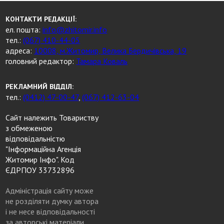
КОНТАКТИ РЕДАКЦІЇ:
ел. пошта:
info@zhitomir.info
тел.:
(067) 410-44-05
адреса:
10008, м.Житомир, Велика Бердичівська, 19
головний редактор:
Тамара Коваль
РЕКЛАМНИЙ ВІДДІЛ:
тел.:
(0412) 47-00-47
,
(067) 412-63-04
Сайт належить Товариству
з обмеженою
відповідальністю
"Інформаційна Агенція
Житомир Інфо". Код
ЄДРПОУ 33732896
Адміністрація сайту може
не розділяти думку автора
і не несе відповідальності
за авторські матеріали.