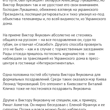
его пути, был президент Беларуси Александр Лукашенко, но
Виктор Янукович так и не удостоил его свои вниманием.
Господин Лукашенко, обиженно взглянув на украинского
Президента, поспешил ретироваться и тихо улизнул из-под
объектива телекамеры и, по всей видимости, из Украинского
дома.
На приеме Виктор Янукович абсолютно не стесняясь
общался на русском – на все поздравления он, судя по
губам, он отвечал «Спасибо!». Другого способа проверить
это не было – как и в случае с торжественным заседанием
Рады отсюда пришлось потеснить журналистов – они
наблюдали за трансляцией из Украинского дома в пресс-
центре в гостинице «Интерконтиненталь».
Одна половина гостей обступила Виктора Януковича для
формальных поздравлений. Среди таких оказался мэр Киева
Леонид Черновецкий. Его оппонент в Киевсовете Виталий
Кличко тоже не постеснялся поздравить Януковича.
Другие к Виктору Януковичу не спешили, как, к примеру,
Ринат Ахметов. Он мирно беседовал с Еленой Франчук и ее
супругом. Позже и вовсе можно было наблюдать