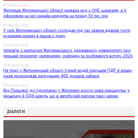
07.08.2026, 17:02
Жителька Житомирської області назвала код з СМС шахраям, а ті
оформили на неї онлайн-кредитів на понад 30 тис. грн
07.08.2026, 16:31
У селі Житомирської області господар під час сварки вдарив гостя
кухонним ножем й пішов з дому
07.08.2026, 15:36
Інтерв’ю з ректором Житомирського державного університету про
перший пріоритет, математику, рейтинги та особливості вступу-2026
07.08.2026, 15:24
На трасі у Житомирській області п’яний водій порушив ПДР й кілька
разів пропонував патрульним 400 доларів хабаря
07.08.2026, 15:12
Від Польової до гідропарку у Житомирі курсує нова маршрутка, у
міськраді й ОДА кажуть, що в автобусній мережі такої немає
ДІАЛОГИ