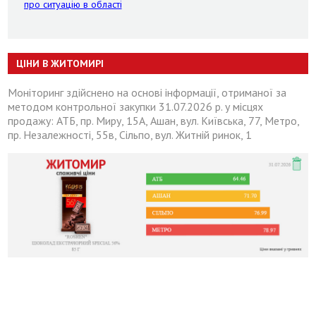
про ситуацію в області
ЦІНИ В ЖИТОМИРІ
Моніторинг здійснено на основі інформації, отриманої за
методом контрольної закупки 31.07.2026 р. у місцях
продажу: АТБ, пр. Миру, 15А, Ашан, вул. Київська, 77, Метро,
пр. Незалежності, 55в, Сільпо, вул. Житній ринок, 1