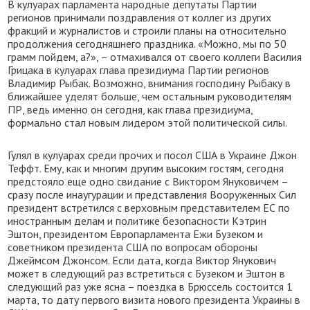
В кулуарах парламента народные депутаты Партии
регионов принимали поздравления от коллег из других
фракций и журналистов и строили планы на относительно
продолжения сегодняшнего праздника. «Можно, мы по 50
грамм пойдем, а?», – отмахивался от своего коллеги Василия
Грицака в кулуарах глава президиума Партии регионов
Владимир Рыбак. Возможно, внимания господину Рыбаку в
ближайшее уделят больше, чем остальным руководителям
ПР, ведь именно он сегодня, как глава президиума,
формально стал новым лидером этой политической силы.
Гулял в кулуарах среди прочих и посол США в Украине Джон
Теффт. Ему, как и многим другим высоким гостям, сегодня
предстояло еще одно свидание с Виктором Януковичем –
сразу после инаугурации и представления Вооруженных Сил
президент встретился с верховным представителем ЕС по
иностранным делам и политике безопасности Кэтрин
Эштон, президентом Европарламента Ежи Бузеком и
советником президента США по вопросам обороны
Джеймсом Джонсом. Если дата, когда Виктор Янукович
может в следующий раз встретиться с Бузеком и Эштон в
следующий раз уже ясна – поездка в Брюссель состоится 1
марта, то дату первого визита нового президента Украины в