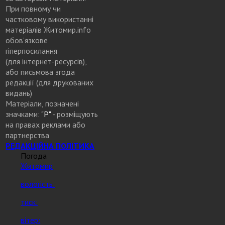
При повному чи
частковому використанні
матеріалів Житомир.info
обов’язкове
гіперпосилання
(для інтернет-ресурсів),
або письмова згода
редакції (для друкованих
видань)
Матеріали, позначені
значками:
"Р"
- розміщують
на правах реклами або
партнерства
РЕДАКЦІЙНА ПОЛІТИКА
Погода
Житомир
вологість:
тиск:
вітер: