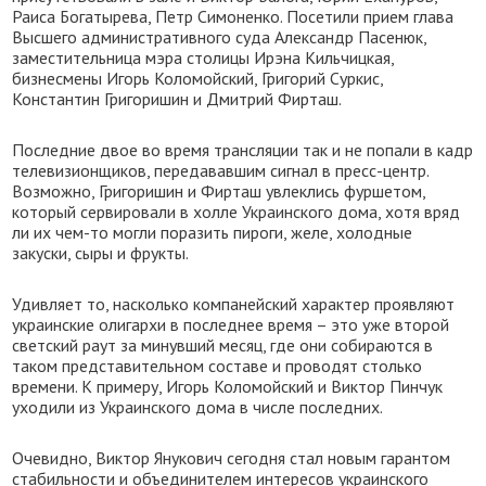
Раиса Богатырева, Петр Симоненко. Посетили прием глава
Высшего административного суда Александр Пасенюк,
заместительница мэра столицы Ирэна Кильчицкая,
бизнесмены Игорь Коломойский, Григорий Суркис,
Константин Григоришин и Дмитрий Фирташ.
Последние двое во время трансляции так и не попали в кадр
телевизионщиков, передававшим сигнал в пресс-центр.
Возможно, Григоришин и Фирташ увлеклись фуршетом,
который сервировали в холле Украинского дома, хотя вряд
ли их чем-то могли поразить пироги, желе, холодные
закуски, сыры и фрукты.
Удивляет то, насколько компанейский характер проявляют
украинские олигархи в последнее время – это уже второй
светский раут за минувший месяц, где они собираются в
таком представительном составе и проводят столько
времени. К примеру, Игорь Коломойский и Виктор Пинчук
уходили из Украинского дома в числе последних.
Очевидно, Виктор Янукович сегодня стал новым гарантом
стабильности и объединителем интересов украинского