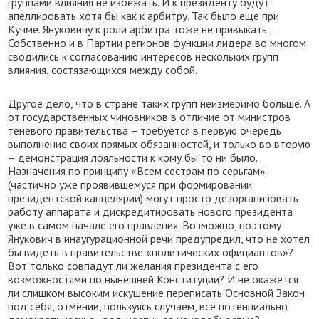
группами влияния не избежать. И к президенту будут
апеллировать хотя бы как к арбитру. Так было еще при
Кучме. Януковичу к роли арбитра тоже не привыкать.
Собственно и в Партии регионов функции лидера во многом
сводились к согласованию интересов нескольких групп
влияния, состязающихся между собой.
Другое дело, что в стране таких групп неизмеримо больше. А
от государственных чиновников в отличие от министров
теневого правительства – требуется в первую очередь
выполнение своих прямых обязанностей, и только во вторую
– демонстрация лояльности к кому бы то ни было.
Назначения по принципу «Всем сестрам по серьгам»
(частично уже проявившемуся при формировании
президентской канцелярии) могут просто дезорганизовать
работу аппарата и дискредитировать нового президента
уже в самом начале его правления. Возможно, поэтому
Янукович в инаугурационной речи предупредил, что не хотел
бы видеть в правительстве «политических официантов»?
Вот только совпадут ли желания президента с его
возможностями по нынешней Конституции? И не окажется
ли слишком высоким искушение переписать Основной Закон
под себя, отменив, пользуясь случаем, все потенциально