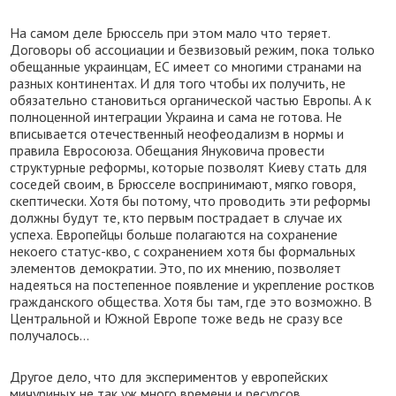
На самом деле Брюссель при этом мало что теряет.
Договоры об ассоциации и безвизовый режим, пока только
обещанные украинцам, ЕС имеет со многими странами на
разных континентах. И для того чтобы их получить, не
обязательно становиться органической частью Европы. А к
полноценной интеграции Украина и сама не готова. Не
вписывается отечественный неофеодализм в нормы и
правила Евросоюза. Обещания Януковича провести
структурные реформы, которые позволят Киеву стать для
соседей своим, в Брюсселе воспринимают, мягко говоря,
скептически. Хотя бы потому, что проводить эти реформы
должны будут те, кто первым пострадает в случае их
успеха. Европейцы больше полагаются на сохранение
некоего статус-кво, с сохранением хотя бы формальных
элементов демократии. Это, по их мнению, позволяет
надеяться на постепенное появление и укрепление ростков
гражданского общества. Хотя бы там, где это возможно. В
Центральной и Южной Европе тоже ведь не сразу все
получалось…
Другое дело, что для экспериментов у европейских
мичуриных не так уж много времени и ресурсов.