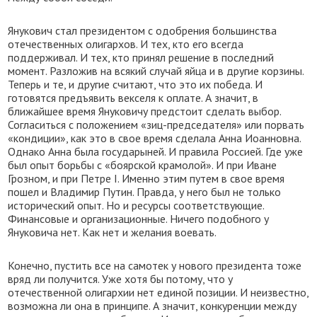
Янукович стал президентом с одобрения большинства
отечественных олигархов. И тех, кто его всегда
поддерживал. И тех, кто принял решение в последний
момент. Разложив на всякий случай яйца и в другие корзины.
Теперь и те, и другие считают, что это их победа. И
готовятся предъявить векселя к оплате. А значит, в
ближайшее время Януковичу предстоит сделать выбор.
Согласиться с положением «зиц-председателя» или порвать
«кондиции», как это в свое время сделала Анна Иоанновна.
Однако Анна была государыней. И правила Россией. Где уже
был опыт борьбы с «боярской крамолой». И при Иване
Грозном, и при Петре І. Именно этим путем в свое время
пошел и Владимир Путин. Правда, у него был не только
исторический опыт. Но и ресурсы соответствующие.
Финансовые и организационные. Ничего подобного у
Януковича нет. Как нет и желания воевать.
Конечно, пустить все на самотек у нового президента тоже
вряд ли получится. Уже хотя бы потому, что у
отечественной олигархии нет единой позиции. И неизвестно,
возможна ли она в принципе. А значит, конкуренции между