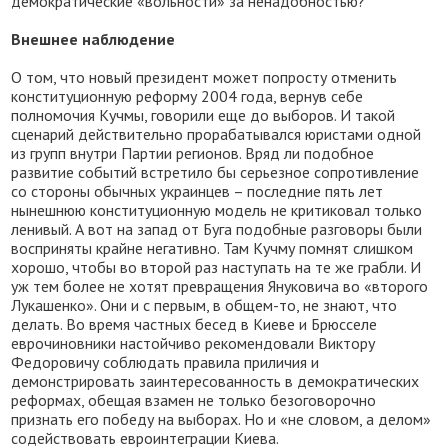
демократические «вольности» за ненадобностью?
Внешнее наблюдение
О том, что новый президент может попросту отменить
конституционную реформу 2004 года, вернув себе
полномочия Кучмы, говорили еще до выборов. И такой
сценарий действительно прорабатывался юристами одной
из групп внутри Партии регионов. Вряд ли подобное
развитие событий встретило бы серьезное сопротивление
со стороны обычных украинцев – последние пять лет
нынешнюю конституционную модель не критиковал только
ленивый. А вот на запад от Буга подобные разговоры были
восприняты крайне негативно. Там Кучму помнят слишком
хорошо, чтобы во второй раз наступать на те же грабли. И
уж тем более не хотят превращения Януковича во «второго
Лукашенко». Они и с первым, в общем-то, не знают, что
делать. Во время частных бесед в Киеве и Брюсселе
еврочиновники настойчиво рекомендовали Виктору
Федоровичу соблюдать правила приличия и
демонстрировать заинтересованность в демократических
реформах, обещая взамен не только безоговорочно
признать его победу на выборах. Но и «не словом, а делом»
содействовать евроинтеграции Киева.