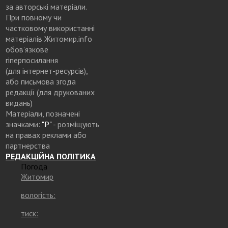
за авторські матеріали.
При повному чи
частковому використанні
матеріалів Житомир.info
обов’язкове
гіперпосилання
(для інтернет-ресурсів),
або письмова згода
редакції (для друкованих
видань)
Матеріали, позначені
значками:
"Р"
- розміщують
на правах реклами або
партнерства
РЕДАКЦІЙНА ПОЛІТИКА
Погода
Житомир
вологість:
тиск: