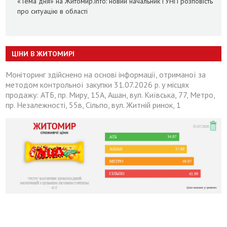
«Тема дня» на Житомир.info: новий начальник ГУНП розповість
про ситуацію в області
ЦІНИ В ЖИТОМИРІ
Моніторинг здійснено на основі інформації, отриманої за
методом контрольної закупки 31.07.2026 р. у місцях
продажу: АТБ, пр. Миру, 15А, Ашан, вул. Київська, 77, Метро,
пр. Незалежності, 55в, Сільпо, вул. Житній ринок, 1