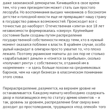
даже заокеанской демократии. Кичившейся в свое время
тем, что у них президентом может стать сын простого
лесоруба. Но воспоминания высших чиновников о босоногом
детстве и голодной юности еще не превращают нашу страну
в государство равных возможностей. Происходит все с
точностью до наоборот. Отечественная «элита» все 18 лет
независимости формировалась «сверху». Крупнейшие
состояния были созданы путем распределения
государственной собственности между теми, кто в нужный
момент оказался поближе к власти. В крайнем случае, особо
ушлый кандидат в олигархи просто ухватил то, что плохо
лежало. Поэтому украинские магнаты до сих пор не столько
«зарабатывают деньги» и «гонятся за прибылью», сколько
«получают ренту» с собственности, отданной им в
«кормление» – и здесь больше похожи на средневековых
баронов, чем на «акул бизнеса» в классическом понимании
этого слова.
Перераспределение, разумеется, на верхнем уровне не
останавливается. Каждому магнату необходимо содержать
двор и полагающуюся ему по статусу армию клиентов – и
так, уровень за уровнем, распределение благ сверху вниз
доходит до простолюдинов, трудящихся «под опекой» того