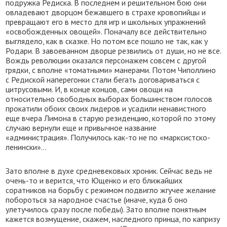
подружка Редиска. В последнем и решительном бою они
овладевают дворцом бежавшего в страхе кровопийцы и
превращают его в место для игр и школьных упражнений
«освобожденных овощей». Поначалу все действительно
выглядело, как в сказке. Но потом все пошло не так, как у
Родари. В завоеванном дворце резвились от души, но не все.
Вождь революции оказался персонажем совсем с другой
грядки, с вполне «томатными» манерами. Потом Чиполлино
с Редиской наперегонки стали бегать договариваться с
цитрусовыми. И, в конце концов, сами овощи на
относительно свободных выборах большинством голосов
прокатили обоих своих лидеров и усадили ненавистного
еще вчера Лимона в старую резиденцию, которой по этому
случаю вернули еще и привычное название
«администрация». Получилось как-то не по «марксистско-
ленински»…
Зато вполне в духе средневековых хроник. Сейчас ведь не
очень-то и верится, что Ющенко и его ближайших
соратников на борьбу с режимом подвигло жгучее желание
побороться за народное счастье (иначе, куда б оно
улетучилось сразу после победы). Зато вполне понятным
кажется возмущение, скажем, наследного принца, по капризу