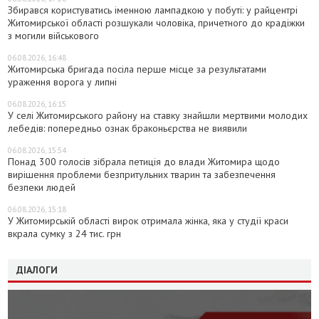
Збирався користуватись іменною лампадкою у побуті: у райцентрі
Житомирської області розшукали чоловіка, причетного до крадіжки
з могили військового
06.08.2026, 16:48
Житомирська бригада посіла перше місце за результатами
ураження ворога у липні
06.08.2026, 16:15
У селі Житомирського району на ставку знайшли мертвими молодих
лебедів: попередньо ознак браконьєрства не виявили
06.08.2026, 15:54
Понад 300 голосів зібрала петиція до влади Житомира щодо
вирішення проблеми безпритульних тварин та забезпечення
безпеки людей
06.08.2026, 15:18
У Житомирській області вирок отримала жінка, яка у студії краси
вкрала сумку з 24 тис. грн
ДІАЛОГИ