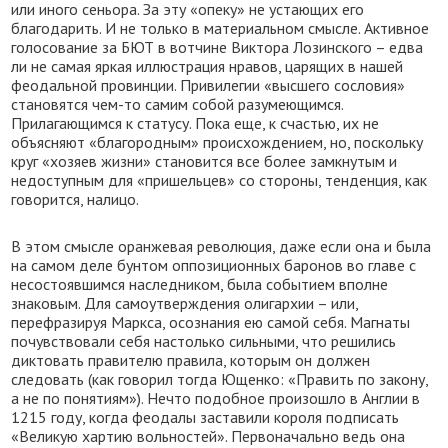
или иного сеньора. За эту «опеку» не устающих его
благодарить. И не только в материальном смысле. Активное
голосование за БЮТ в вотчине Виктора Лозинского – едва
ли не самая яркая иллюстрация нравов, царящих в нашей
феодальной провинции. Привилегии «высшего сословия»
становятся чем-то самим собой разумеющимся.
Прилагающимся к статусу. Пока еще, к счастью, их не
объясняют «благородным» происхождением, но, поскольку
круг «хозяев жизни» становится все более замкнутым и
недоступным для «пришельцев» со стороны, тенденция, как
говорится, налицо.
В этом смысле оранжевая революция, даже если она и была
на самом деле бунтом оппозиционных баронов во главе с
несостоявшимся наследником, была событием вполне
знаковым. Для самоутверждения олигархии – или,
перефразируя Маркса, осознания ею самой себя. Магнаты
почувствовали себя настолько сильными, что решились
диктовать правителю правила, которым он должен
следовать (как говорил тогда Ющенко: «Править по закону,
а не по понятиям»). Нечто подобное произошло в Англии в
1215 году, когда феодалы заставили короля подписать
«Великую хартию вольностей». Первоначально ведь она