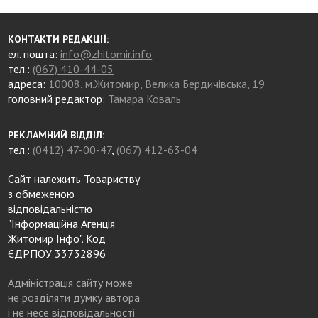
КОНТАКТИ РЕДАКЦІЇ:
ел. пошта:
info@zhitomir.info
тел.:
(067) 410-44-05
адреса:
10008, м.Житомир, Велика Бердичівська, 19
головний редактор:
Тамара Коваль
РЕКЛАМНИЙ ВІДДІЛ:
тел.:
(0412) 47-00-47
,
(067) 412-63-04
Сайт належить Товариству
з обмеженою
відповідальністю
"Інформаційна Агенція
Житомир Інфо". Код
ЄДРПОУ 33732896
Адміністрація сайту може
не розділяти думку автора
і не несе відповідальності