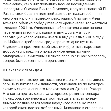
феномена», как у них появились весьма неожиданные
наследники. Сначала Виктор Янукович, жалуясь испанской El
Pais на свои беды пятилетней давности, назвал себя – ни
много ни мало – «пасынком революции». А потом и Ринат
Ахметов объявил победу главного «регионала» торжеством
идеалов 2004-го. Удивленные наблюдатели даже начали
переглядываться и спрашивать друг друга – а ту ли
революцию «бело-синие» имели в виду? Ведь в 2004 году
на Майдане требовали, среди прочего: а) не пустить
Януковича к президентской власти и (б) отнять народное
добро, несправедливо присвоенное ненавистными
олигархами, и Ахметовым в числе первых? И, как оказалось,
вопрос был совсем не риторическим…
От сказок к легендам
Большинство экспертов, писавших и до сих пор пишущих о
событиях пятилетней давности, описывали их по нехитрой
схеме в стиле «наивного марксизма» а ля Джанни Родари.
Это когда против «эксплуататорского режима» сеньора
Помидора, вознамерившегося передать власть принцу
Лимону, поднимается волна народного гнева, во главе
которой оказывается доблестный Чиполлино и его верная