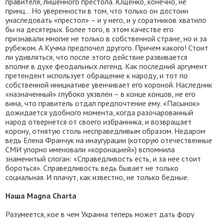
правителя, лишенного престола. Ющенко, конечно, не
принц… Но уверенности в том, что только он достоин
унаследовать «престол» – и у него, и у соратников хватило
бы на десятерых. Более того, в этом качестве его
признавали многие не только в собственной стране, но и за
рубежом. А Кучма предпочел другого. Причем какого! Стоит
ли удивляться, что после этого действие развивается
вполне в духе феодальных легенд. Как последний аргумент
претендент использует обращение к народу, и тот по
собственной инициативе увенчивает его короной. Наследник
«назначенный» глубоко уязвлен – в конце концов, не его
вина, что правитель отдал предпочтение ему. «Пасынок»
дожидается удобного момента, когда разочарованный
народ отвернется от своего избранника, и возвращает
корону, отнятую столь несправедливым образом. Недаром
ведь Елена Франчук на инаугурации (которую отечественные
СМИ упорно именовали «коронацией») вспомнила
знаменитый слоган: «Справедливость есть, и за нее стоит
бороться». Справедливость ведь бывает не только
социальная. И плачут, как известно, не только бедные.
Наша Magna Charta
Разумеется, кое в чем Украина теперь может дать фору