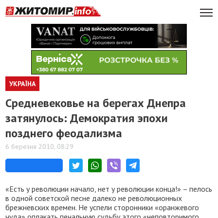
УКРАЇНА
Средневековье на берегах Днепра
затянулось: Демократия эпохи
позднего феодализма
6 березня 2010, 08:29
«Есть у революции начало, нет у революции конца!» – пелось
в одной советской песне далеко не революционных
брежневских времен. Не успели сторонники «оранжевого
чуда» оплакать печальную судьбу этого «неповторимого