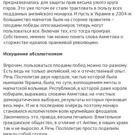
предназначалась для защиты прав весьма узкого круга
пэров. Это уже потом ее стали трактовать в пользу всех
подданных английского монарха. И пусть в Украине в 2004-м
большинство магнатов были на стороне правителя –
плодами победы оппозиционеров теперь могут
пользоваться все. Включая тех, кто тогда проиграл.
Собственно, именно так можно понять слова Ахметова о
«торжестве идеалов оранжевой революции».
Искушение абсолютизмом
Впрочем, пользоваться плодами побед можно по-разному.
Есть ведь не только английский, но и отечественный опыт.
Речь Посполитая двух народов, частью которой была
нынешняя Украина, была, по сути, воплощением мечты о
магнатской вольнице. Республикой, в которой даже короля
избирали, выражаясь словами Ахметова, на «честных
демократических выборах, результаты которых признавал
весь мир». И не в последнюю очередь поэтому монарх
становился исполнителем воли крупнейших феодалов.
Закончилось это, правда, весьма печально. Влиятельное
гражданское общество, в отличие от Англии, в наших краях
так и не выросло. А Речь Посполитую просто поделили
между собой соседи.