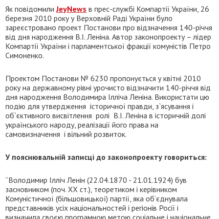
Як повідомили
JeyNews
в прес-службі Компартії України, 26
березня 2010 року у Верховній Раді України було
зареєстровано проект Постанови про відзначення 140-річчя
від дня народження В.І. Леніна. Автор законопроекту – лідер
Компартії України і парламентської фракції комуністів Петро
Симоненко.
Проектом Постанови № 6230 пропонується у квітні 2010
року на державному рівні урочисто відзначити 140-річчя від
дня народження Володимира Ілліча Леніна. Використати цю
подію для утвердження історичної правди, з`ясування і
об`єктивного висвітлення ролі В.І. Леніна в історичній долі
українського народу, реалізації його права на
самовизначення і вільний розвиток.
У пояснювальній записці до законопроекту говориться:
“Володимир Ілліч Ленін (22.04.1870 - 21.01.1924) був
засновником (поч. XX ст.), теоретиком і керівником
Комуністичної (більшовицької) партії, яка об’єднувала
представників усіх національностей і регіонів Росії і
визначила своєю програмною метою соціальне і національне