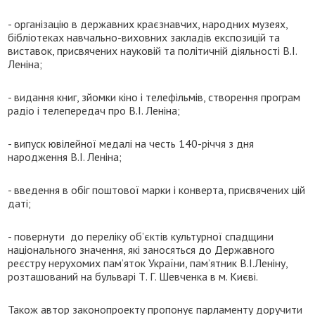
- організацію в державних краєзнавчих, народних музеях,
бібліотеках навчально-виховних закладів експозицій та
виставок, присвячених науковій та політичній діяльності В.І.
Леніна;
- видання книг, зйомки кіно і телефільмів, створення програм
радіо і телепередач про В.І. Леніна;
- випуск ювілейної медалі на честь 140-річчя з дня
народження В.І. Леніна;
- введення в обіг поштової марки і конверта, присвячених цій
даті;
- повернути до переліку об’єктів культурної спадщини
національного значення, які заносяться до Державного
реєстру нерухомих пам’яток України, пам’ятник В.І.Леніну,
розташований на бульварі Т. Г. Шевченка в м. Києві.
Також автор законопроекту пропонує парламенту доручити