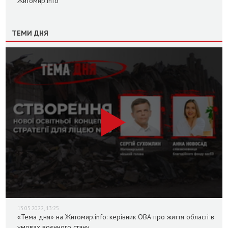
Житомир.info
ТЕМИ ДНЯ
13.05.2022, 13:25
«Тема дня» на Житомир.info: керівник ОВА про життя області в
умовах воєнного стану