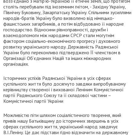
возз’єднано з матір’ю-Україною її етнічні землі, що протягом
століть перебували під іноземним гнітом, - Західну Україну,
Північну Буковину, Закарпатську Україну. Спільними зусиллями
народів-братів Україну було визволено від німецько-
фашистських загарбників, а потім відбудовано її народне
господарство. Відносини рівноправності, дружби і
взаємодопомоги між народами СРСР стали могутнім
фактором соціально-економічного прогресу і духовного
розвитку українського народу. Державність Радянської
України було переконливо підтверджено ЇЇ членством в
Організації Об’єднаних Націй та інших міжнародних
організаціях.
Історичних успіхів Радянської України в усіх сферах
суспільного життя було досягнуто завдяки випробуваному
керівництву створеної і вихованої Леніним Комуністичної
партії Радянського Союзу та її складової частини –
Комуністичної партії України
Можливістю піти шляхом соціалістичного творення, який
привів нашу Батьківщину до історичних звершень в усіх
сферах суспільного життя, український народ завдячує
В.І.Леніну. Це дає підстави гідно відзначити на державному