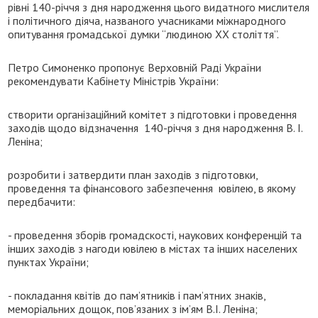
рівні 140-річчя з дня народження цього видатного мислителя
і політичного діяча, названого учасниками міжнародного
опитування громадської думки “людиною XX століття”.
Петро Симоненко пропонує Верховній Раді України
рекомендувати Кабінету Міністрів України:
створити організаційний комітет з підготовки і проведення
заходів щодо відзначення 140-річчя з дня народження В. І.
Леніна;
розробити і затвердити план заходів з підготовки,
проведення та фінансового забезпечення ювілею, в якому
передбачити:
- проведення зборів громадскості, наукових конференцій та
інших заходів з нагоди ювілею в містах та інших населених
пунктах України;
- покладання квітів до пам’ятників і пам’ятних знаків,
меморіальних дощок, пов’язаних з ім’ям В.І. Леніна;