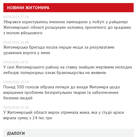
НОВИНИ ЖИТОМИРА
06.08.2026, 17:28
Збирався користуватись іменною лампадкою у побуті: у райцентрі
Житомирської області розшукали чоловіка, причетного до крадіжки
з могили військового
06.08.2026, 16:48
Житомирська бригада посіла перше місце за результатами
ураження ворога у липні
06.08.2026, 16:15
У селі Житомирського району на ставку знайшли мертвими молодих
лебедів: попередньо ознак браконьєрства не виявили
06.08.2026, 15:54
Понад 300 голосів зібрала петиція до влади Житомира щодо
вирішення проблеми безпритульних тварин та забезпечення
безпеки людей
06.08.2026, 15:18
У Житомирській області вирок отримала жінка, яка у студії краси
вкрала сумку з 24 тис. грн
ДІАЛОГИ