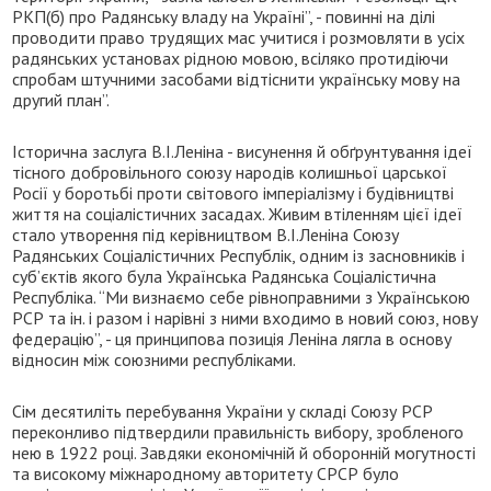
РКП(б) про Радянську владу на Україні”, - повинні на ділі
проводити право трудящих мас учитися і розмовляти в усіх
радянських установах рідною мовою, всіляко протидіючи
спробам штучними засобами відтіснити українську мову на
другий план”.
Історична заслуга В.І.Леніна - висунення й обґрунтування ідеї
тісного добровільного союзу народів колишньої царської
Росії у боротьбі проти світового імперіалізму і будівництві
життя на соціалістичних засадах. Живим втіленням цієї ідеї
стало утворення під керівництвом В.І.Леніна Союзу
Радянських Соціалістичних Республік, одним із засновників і
суб’єктів якого була Українська Радянська Соціалістична
Республіка. “Ми визнаємо себе рівноправними з Українською
РСР та ін. і разом і нарівні з ними входимо в новий союз, нову
федерацію”, - ця принципова позиція Леніна лягла в основу
відносин між союзними республіками.
Сім десятиліть перебування України у складі Союзу РСР
переконливо підтвердили правильність вибору, зробленого
нею в 1922 році. Завдяки економічній й оборонній могутності
та високому міжнародному авторитету СРСР було