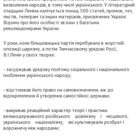
визволення народів, в тому числі українського. У літературній
спадщині Леніна налічується понад 500 статей, промов, тез,
листів, телеграм та інших матеріалів, присвячених Україні.
Відомо про його особисті зв’язки з багатьма
революціонерами України.
У роки, коли більшовицька партія перебувала в жорсткій
опозиції царизму, а потім Тимчасовому урядові Росії,
В.І.Ленін у своїх творах:
- засуджував урядову політику соціального і національного
гноблення українського народу;
- відстоював його право на самовизначення, аж до
відокремлення й утворення самостійної держави;
- викривав реакційний характер теорії і практики
великодержавного російського шовінізму і місцевого,
українського націоналізму, які культивували розбрат і
ворожнечу між народами;