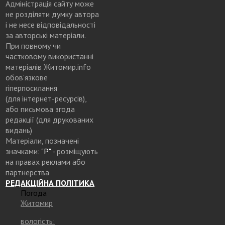
Адміністрація сайту може
не розділяти думку автора
і не несе відповідальності
за авторські матеріали.
При повному чи
частковому використанні
матеріалів Житомир.info
обов’язкове
гіперпосилання
(для інтернет-ресурсів),
або письмова згода
редакції (для друкованих
видань)
Матеріали, позначені
значками:
"Р"
- розміщують
на правах реклами або
партнерства
РЕДАКЦІЙНА ПОЛІТИКА
Погода
Житомир
вологість: