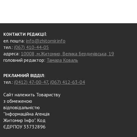
КОНТАКТИ РЕДАКЦІЇ:
ел. пошта:
info@zhitomir.info
тел.:
(067) 410-44-05
адреса:
10008, м.Житомир, Велика Бердичівська, 19
головний редактор:
Тамара Коваль
РЕКЛАМНИЙ ВІДДІЛ:
тел.:
(0412) 47-00-47
,
(067) 412-63-04
Сайт належить Товариству
з обмеженою
відповідальністю
"Інформаційна Агенція
Житомир Інфо". Код
ЄДРПОУ 33732896