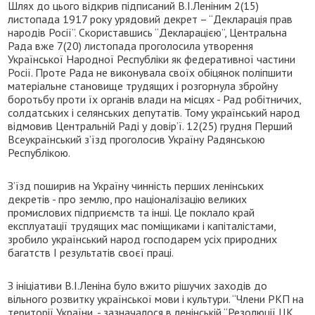
Шлях до цього відкрив підписаний В.І.Леніним 2(15)
листопада 1917 року урядовий декрет – “Декларація прав
народів Росії”. Скориставшись “Декларацією”, Центральна
Рада вже 7(20) листопада проголосила утворення
Української Народної Республіки як федеративної частини
Росії. Проте Рада не виконувала своїх обіцянок поліпшити
матеріальне становище трудящих і розгорнула збройну
боротьбу проти їх органів влади на місцях - Рад робітничих,
солдатських і селянських депутатів. Тому український народ
відмовив Центральній Раді у довір’ї. 12(25) грудня Перший
Всеукраїнський з’їзд проголосив Україну Радянською
Республікою.
З’їзд поширив на Україну чинність перших ленінських
декретів - про землю, про націоналізацію великих
промислових підприємств та інші. Це поклало край
експлуатації трудящих мас поміщиками і капіталістами,
зробило український народ господарем усіх природних
багатств І результатів своєї праці.
З ініціативи В.І.Леніна було вжито рішучих заходів до
вільного розвитку української мови і культури. “Члени РКП на
території України, - зазначалося в ленінській “Резолюції ЦК