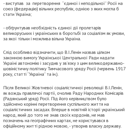
- виступав за перетворення “єдиної і неподільної” Росії на
союз (федерацію) вільних республік, однією з яких могла б
стати Україна;
- обґрунтував необхідність єдиної дії пролетарів
великоруських і українських в боротьбі за соціалізм як умови,
за якої тільки і можлива вільна Україна.
Слід особливо відзначити, що В.І.Ленін назвав цілком
законною вимогу Української Центральної Ради надати
Україні автономію і засудив у зв’язку з цим великодержавно-
шовіністичну політику Тимчасового уряду Росії (червень 1917
року, статті “Україна” та ін.).
Після Великої Жовтневої соціалістичної революції В.І.Ленін,
як вождь правлячої партії, очолив Раду Народних Комісарів
(Радянський уряд) Росії. Під його керівництвом було
здійснено корінні перетворення суспільного життя на
соціалістичних засадах. Вперше в новітній історії український
народ, який до того не знав своїх кордонів, не мав
позначень на географічних картах, не користувався в
офіційному житті рідною мовою, - утворив власну державу.