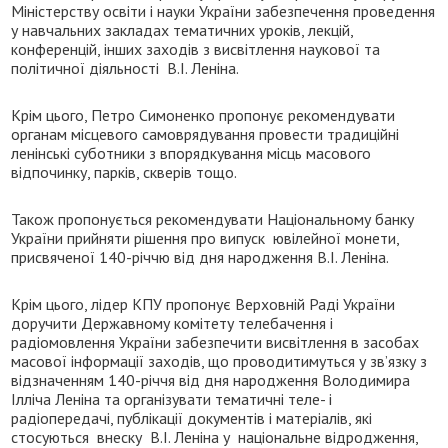
Міністерству освіти і науки України забезпечення проведення
у навчальних закладах тематичних уроків, лекцій,
конференцій, інших заходів з висвітлення наукової та
політичної діяльності В.І. Леніна.
Крім цього, Петро Симоненко пропонує рекомендувати
органам місцевого самоврядування провести традиційні
ленінські суботники з впорядкування місць масового
відпочинку, парків, скверів тощо.
Також пропонується рекомендувати Національному банку
України прийняти рішення про випуск ювілейної монети,
присвяченої 140-річчю від дня народження В.І. Леніна.
Крім цього, лідер КПУ пропонує Верховній Раді України
доручити Державному комітету телебачення і
радіомовлення України забезпечити висвітлення в засобах
масової інформації заходів, що проводитимуться у зв’язку з
відзначенням 140-річчя від дня народження Володимира
Ілліча Леніна та організувати тематичні теле- і
радіопередачі, публікації документів і матеріалів, які
стосуються внеску В.І. Леніна у національне відродження,