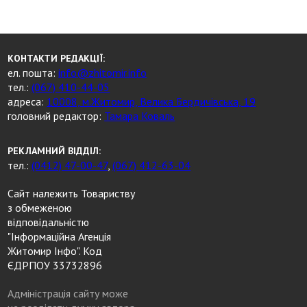
КОНТАКТИ РЕДАКЦІЇ:
ел. пошта:
info@zhitomir.info
тел.:
(067) 410-44-05
адреса:
10008, м.Житомир, Велика Бердичівська, 19
головний редактор:
Тамара Коваль
РЕКЛАМНИЙ ВІДДІЛ:
тел.:
(0412) 47-00-47
,
(067) 412-63-04
Сайт належить Товариству
з обмеженою
відповідальністю
"Інформаційна Агенція
Житомир Інфо". Код
ЄДРПОУ 33732896
Адміністрація сайту може