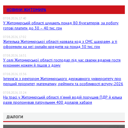
НОВИНИ ЖИТОМИРА
07.08.2026, 17:40
У Житомирській області шукають понад 80 бухгалтерів, за роботу
готові платити до 30 – 40 тис. грн
07.08.2026, 17:02
Жителька Житомирської області назвала код з СМС шахраям, а ті
оформили на неї онлайн-кредитів на понад 30 тис. грн
07.08.2026, 16:31
У селі Житомирської області господар під час сварки вдарив гостя
кухонним ножем й пішов з дому
07.08.2026, 15:36
Інтерв’ю з ректором Житомирського державного університету про
перший пріоритет, математику, рейтинги та особливості вступу-2026
07.08.2026, 15:24
На трасі у Житомирській області п’яний водій порушив ПДР й кілька
разів пропонував патрульним 400 доларів хабаря
ДІАЛОГИ