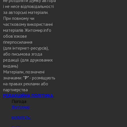
не розділяти думку автора
і не несе відповідальності
за авторські матеріали.
При повному чи
частковому використанні
матеріалів Житомир.info
обов’язкове
гіперпосилання
(для інтернет-ресурсів),
або письмова згода
редакції (для друкованих
видань)
Матеріали, позначені
значками:
"Р"
- розміщують
на правах реклами або
партнерства
РЕДАКЦІЙНА ПОЛІТИКА
Погода
Житомир
вологість: