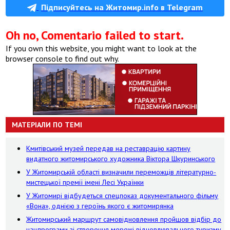
Підписуйтесь на Житомир.info в Telegram
Oh no, Comentario failed to start.
If you own this website, you might want to look at the
browser console to find out why.
МАТЕРІАЛИ ПО ТЕМІ
Кмитівський музей передав на реставрацію картину
видатного житомирського художника Віктора Шкуринського
У Житомирській області визначили переможців літературно-
мистецької премії імені Лесі Українки
У Житомирі відбудеться спецпоказ документального фільму
«Вона», однією з героїнь якого є житомирянка
Житомирський маршрут самовідновлення пройшов відбір до
нацпрограми зі створення мережі відновлювального туризму