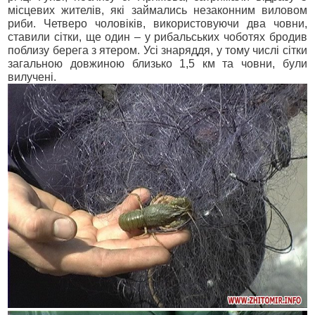
місцевих жителів,
які займались незаконним виловом
риби.
Четверо чоловіків, використовуючи два човни,
ставили сітки, ще один – у рибальських чоботях бродив
поблизу берега з ятером. Усі знаряддя, у тому числі сітки
загальною довжиною близько
1,5 км
та човни, були
вилучені.