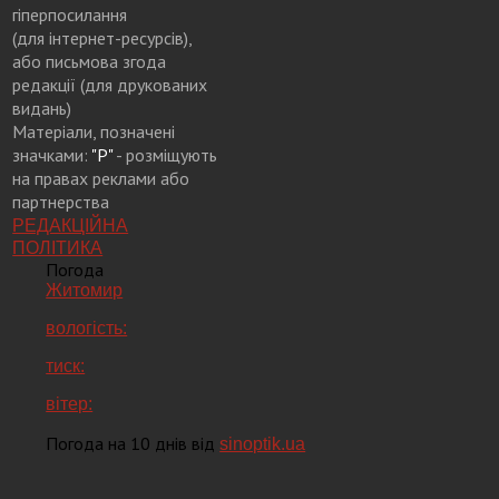
гіперпосилання
(для інтернет-ресурсів),
або письмова згода
редакції (для друкованих
видань)
Матеріали, позначені
значками:
"Р"
- розміщують
на правах реклами або
партнерства
РЕДАКЦІЙНА
ПОЛІТИКА
Погода
Житомир
вологість:
тиск:
вітер:
Погода на 10 днів від
sinoptik.ua