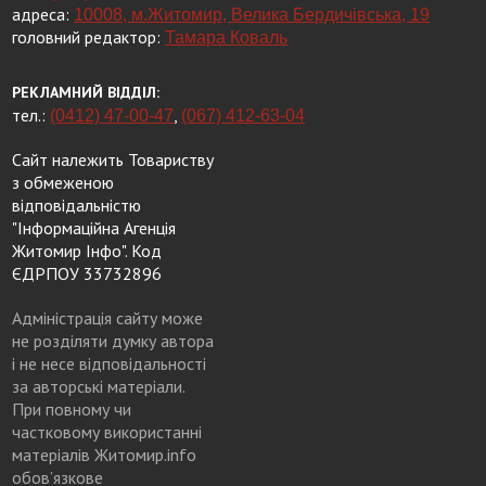
адреса:
10008, м.Житомир, Велика Бердичівська, 19
головний редактор:
Тамара Коваль
РЕКЛАМНИЙ ВІДДІЛ:
тел.:
,
(0412) 47-00-47
(067) 412-63-04
Сайт належить Товариству
з обмеженою
відповідальністю
"Інформаційна Агенція
Житомир Інфо". Код
ЄДРПОУ 33732896
Адміністрація сайту може
не розділяти думку автора
і не несе відповідальності
за авторські матеріали.
При повному чи
частковому використанні
матеріалів Житомир.info
обов’язкове