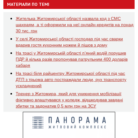
МАТЕРІАЛИ ПО ТЕМІ
Жителька Житомирської області назвала код з СМС
шахраям, а ті оформили на неї онлайн-кредитів на понад
30 тис. грн
У селі Житомирської області господар під час сварки
вдарив гостя кухонним ножем й пішов з дому
На трасі у Житомирській області п’яний водій порушив
ПДР й кілька разів пропонував патрульним 400 доларів
хабаря
На трасі біля райцентру Житомирської області під час
ДТП з трьома авто постраждали люди, рух транспорту
ускладнений
Тренер з Житомира, який для уникнення мобілізації
фіктивно влаштувався у коледж, відшкодував завдані
збитки та задонатив 0,5 млн грн на ЗСУ