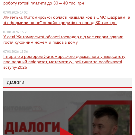
роботу готові платити до 30 – 40 тис. грн
07.08.2026, 17:02
Жителька Житомирської області назвала код з СМС шахраям, а
ті оформили на неї онлайн-кредитів на понад 30 тис. грн
07.08.2026, 16:31
У селі Житомирської області господар під час сварки вдарив
гостя кухонним ножем й пішов з дому
07.08.2026, 15:36
Інтерв’ю з ректором Житомирського державного університету
про перший пріоритет, математику, рейтинги та особливості
вступу-2026
ДІАЛОГИ