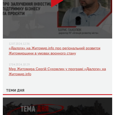
12.07.2024, 12:36
«Діалоги» на Житомир.info про регіональний розвиток
Житомирщини в умовах воєнного стану
17.04.2024, 10:29
Мер Житомира Сергій Сухомлин у програмі «Діалоги» на
Житомир.info
ТЕМИ ДНЯ