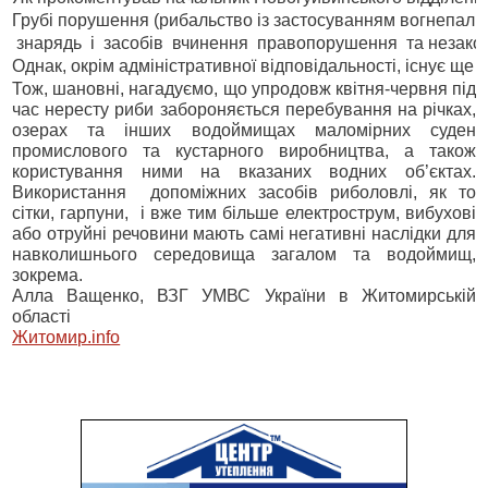
Грубі порушення (рибальство із застосуванням вогнепально
 знарядь  і  засобів  вчинення  правопорушення  та незако
Однак, окрім адміністративної відповідальності, існує ще
Тож, ш
ановні,
нагадуємо, що
упродовж квітня-червня
під
час нересту риби забороняється перебування на річках,
озерах та інших водоймищах маломірних суден
промислового та кустарного виробництва, а також
користування ними на вказаних водних об’єктах.
Використання допоміжних засобів риболовлі, як то
сітки, гарпуни, і вже тим більше електрострум, вибухові
або отруйні речовини мають самі негативні наслідки для
навколишнього середовища загалом та водоймищ,
зокрема.
Алла Ващенко, ВЗГ УМВС України в Житомирській
області
Житомир.info