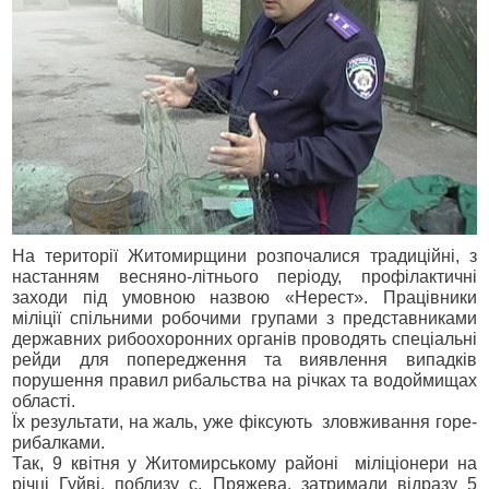
На території Житомирщини розпочалися традиційні, з
настанням весняно-літнього періоду, профілактичні
заходи під умовною назвою «Нерест». Працівники
міліції спільними робочими групами з представниками
державних рибоохоронних органів проводять спеціальні
рейди для попередження та виявлення випадків
порушення правил рибальства на річках та водоймищах
області.
Їх результати, на жаль, уже фіксують зловживання горе-
рибалками.
Так, 9 квітня у Житомирському районі міліціонери
на
річці Гуйв
і
, поблизу с. Пряжева, затримали
відразу 5