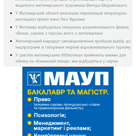
видатного житомирського художника Віктора Шкуринського
У Житомирській області визначили переможців літературно-
мистецької премії імені Лесі Українки
У Житомирі відбудеться спецпоказ документального фільму
«Вона», однією з героїнь якого є житомирянка
Житомирський маршрут самовідновлення пройшов відбір до
нацпрограми зі створення мережі відновлювального туризму
У дев’яти житомирських бібліотеках приймають книжки для
обміну на «Книжковій площі», яка відбудеться у серпні