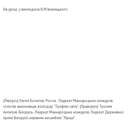
На уроці у викладача В.М.Іваницького
(Ліворуч) Євген Кочетов. Россія - Лауреат Міжнародних конкурсів
солістів-виконавців, володар “Трофею світу”. (Праворуч) Трохим
Антипов. Білорусь.- Лауреат Міжнародних конкурсів, Лауреат Державної
премії Білорусії, керівник ансамблю “Ліріца”