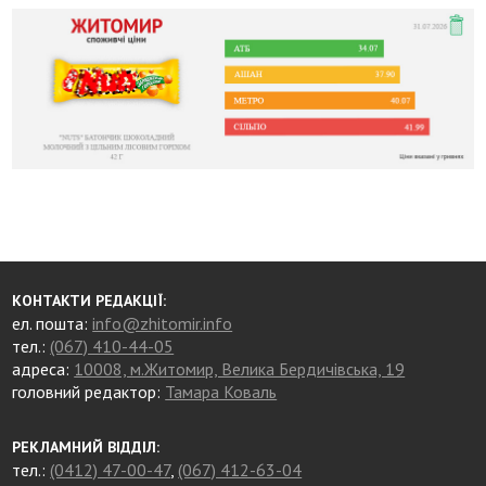
КОНТАКТИ РЕДАКЦІЇ:
ел. пошта:
info@zhitomir.info
тел.:
(067) 410-44-05
адреса:
10008, м.Житомир, Велика Бердичівська, 19
головний редактор:
Тамара Коваль
РЕКЛАМНИЙ ВІДДІЛ:
тел.:
(0412) 47-00-47
,
(067) 412-63-04