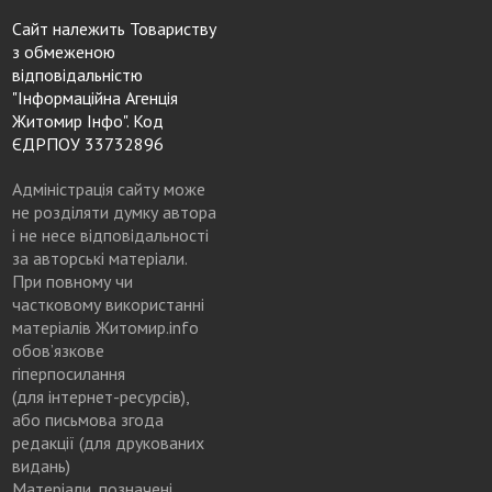
Сайт належить Товариству
з обмеженою
відповідальністю
"Інформаційна Агенція
Житомир Інфо". Код
ЄДРПОУ 33732896
Адміністрація сайту може
не розділяти думку автора
і не несе відповідальності
за авторські матеріали.
При повному чи
частковому використанні
матеріалів Житомир.info
обов’язкове
гіперпосилання
(для інтернет-ресурсів),
або письмова згода
редакції (для друкованих
видань)
Матеріали, позначені