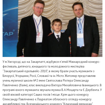
У м.Ужгороді, що на Закарпатті, відбувся п’ятий Міжнародний конкурс-
фестиваль дитячого, юнацького та молодіжного мистецтва
“Закарпатський едельвейс-2010”, в якому брали участь музиканти з
Білорусії, Угорщини, Росії, Словакії та ін. Місто Житомир представляв
учень музичної школи №2 імені Святослава Ріхтера Олександр
Павліченко (баян), клас викладача Віктора Михайловича Іваницького. В
програмі юного музиканта звучала музика В.А.Моцарта та Є.Дербента. У
своїй віковій категорії Сашко посів І місце. Крім цього конкурсу
Олександр Павліченко є Лауреатом обласного огляду-конкурсу
ансамблевої гри, Всеукраїнського конкурсу “Класичний меридіан”,