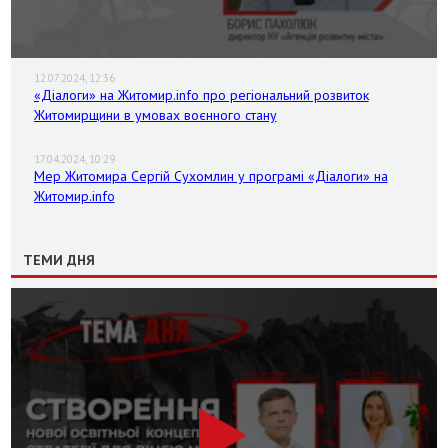
12.07.2024, 12:36
«Діалоги» на Житомир.info про регіональний розвиток
Житомирщини в умовах воєнного стану
17.04.2024, 10:29
Мер Житомира Сергій Сухомлин у програмі «Діалоги» на
Житомир.info
ТЕМИ ДНЯ