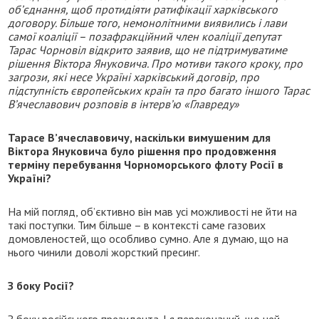
об’єднання, щоб протидіяти ратифікації харківського
договору. Більше того, немонолітними виявились і лави
самої коаліції – позафракційний член коаліції депутат
Тарас Чорновіл відкрито заявив, що не підтримуватиме
рішення Віктора Януковича. Про мотиви такого кроку, про
загрози, які несе Україні харківський договір, про
підступність європейських країн та про багато іншого Тарас
В’ячеславович розповів в інтерв’ю «Главреду»
Тарасе В’ячеславовичу, наскільки вимушеним для
Віктора Януковича було рішення про продовження
терміну перебування Чорноморського флоту Росії в
Україні?
На мій погляд, об’єктивно він мав усі можливості не йти на
такі поступки. Тим більше – в контексті саме газових
домовленостей, що особливо сумно. Але я думаю, що на
нього чинили доволі жорсткий пресинг.
З боку Росії?