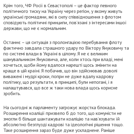
Крім того, ЧФ Росії в Севастополі – це фактор певного
політичного тиску на Україну через регіон, у якому живуть
українські громадяни, які в силу співвідношення з флотом
сповідують політичні принципи, пов’язані з інтересами іншої
держави, що не є нормальним.
Останнє – ця ситуація з пролонгацією перебування флоту
фактично завдала страшного удару по Віктору Януковичу та
по системі влади в Україні в цілому. Я не є великим
шанувальником Януковича, але, коли хтось при владі, мені
хочеться, щоби йому вдалося нарешті щось змінити на
краще в цій країні. Я побачив, що він здійснював доволі
виважені і мудрі кроки, попри не дуже вдалу кадрову
політику, що результати, в принципі, були непогані, і я
налаштувався, що все ж таки нова влада щось корисне
зробить.
На сьогодні ж парламенту загрожує жорстка блокада.
Розширення коаліції призвело б до того, що комуністи не
змогли б більше шантажувати коаліцію та нав’язувати їй
абсолютно безглузді кадрові та ідеологічні рішення тощо.
Таке розширення зараз буде дуже ускладнене. Раніше