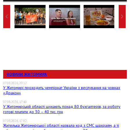
НОВИНИ ЖИТОМИРА
07.08.2026, 20:12
У Житомирі проходить чемпіонат України з веслування на човнах
«Дракон»
07.08.2026, 17:40
У Житомирській області шукають понад 80 бухгалтерів, за роботу
готові платити до 30 – 40 тис. грн
07.08.2026, 17:02
Жителька Житомирської області назвала код з СМС шахраям, а ті