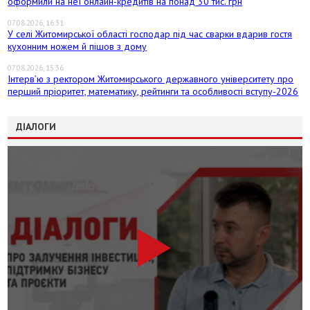
оформили на неї онлайн-кредитів на понад 30 тис. грн
07.08.2026, 16:31
У селі Житомирської області господар під час сварки вдарив гостя
кухонним ножем й пішов з дому
07.08.2026, 15:36
Інтерв’ю з ректором Житомирського державного університету про
перший пріоритет, математику, рейтинги та особливості вступу-2026
ДІАЛОГИ