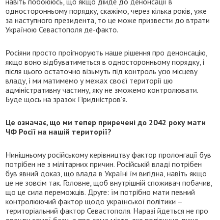
навіть побоююсь, що якщо дійде до денонсації в
односторонньому порядку, скажімо, через кілька років, уже
за наступного президента, то це може призвести до втрати
Україною Севастополя де-факто.
Росіяни просто проігнорують наше рішення про денонсацію,
якщо воно відбуватиметься в односторонньому порядку, і
після цього остаточно візьмуть під контроль усю місцеву
владу, і ми матимемо у межах своєї території цю
адміністративну частину, яку не зможемо контролювати.
Буде щось на зразок Придністров’я.
Це означає, що ми тепер приречені до 2042 року мати
ЧФ Росії на нашій території?
Нинішньому російському керівництву фактор пролонгації був
потрібен не з мілітарних причин. Російській владі потрібен
був явний доказ, що влада в Україні їм вигідна, навіть якщо
це не зовсім так. Головне, щоб внутрішній споживач побачив,
що це сила переможців. Друге: їм потрібно мати певний
контролюючий фактор щодо української політики –
територіальний фактор Севастополя. Наразі йдеться не про