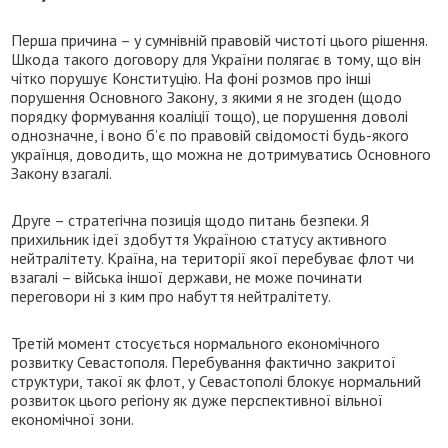
Перша причина – у сумнівній правовій чистоті цього рішення.
Шкода такого договору для України полягає в тому, що він
чітко порушує Конституцію. На фоні розмов про інші
порушення Основного Закону, з якими я не згоден (щодо
порядку формування коаліції тощо), це порушення доволі
однозначне, і воно б’є по правовій свідомості будь-якого
українця, доводить, що можна не дотримуватись Основного
Закону взагалі.
Друге – стратегічна позиція щодо питань безпеки. Я
прихильник ідеї здобуття Україною статусу активного
нейтралітету. Країна, на території якої перебуває флот чи
взагалі – війська іншої держави, не може починати
переговори ні з ким про набуття нейтралітету.
Третій момент стосується нормального економічного
розвитку Севастополя. Перебування фактично закритої
структури, такої як флот, у Севастополі блокує нормальний
розвиток цього регіону як дуже перспективної вільної
економічної зони.