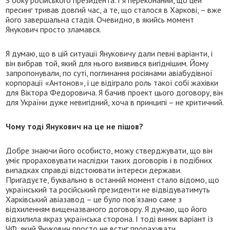
З боку російського президента. І я переконаний, що цей
пресинг тривав довгий час, а те, що сталося в Харкові, – вже
його завершальна стадія. Очевидно, в якийсь момент
Янукович просто зламався.
Я думаю, що в цій ситуації Януковичу дали певні варіанти, і
він вибрав той, який для нього виявився вигіднішим. Йому
запропонували, по суті, поглинання росіянами авіабудівної
корпорації «Антонов», і це відіграло роль такої собі жахівки
для Віктора Федоровича. Я бачив проект цього договору, він
для України дуже невигідний, хоча в принципі – не критичний.
Чому тоді Янукович на це не пішов?
Добре знаючи його особисто, можу стверджувати, що він
уміє прораховувати наслідки таких договорів і в подібних
випадках справді відстоювати інтереси держави.
Пригадуєте, буквально в останній момент стало відомо, що
український та російський президенти не відвідуватимуть
Харківський авіазавод – це було пов’язано саме з
відхиленням вищеназваного договору. Я думаю, що його
відхилила якраз українська сторона. І тоді виник варіант із
ЧФ, який Янукович просто не встиг прорахувати...