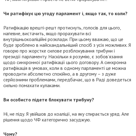
Чи ратифікує цю угоду парламент і, якщо так, то коли?
Ратифікацію врешті-решт протиснуть, голосів для цього,
напевне, вистачить, якщо прорахувати всі
внутрішньокоаліційні розклади. При цьому вважаю, що це
буде зроблено в найскандальніший спосіб з усіх можливих. Я
говорю про жорстке силове розблокування трибуни і
президії парламенту. Наскільки я розумію, є зобов’язання
щодо синхронної ратифікації цього договору. А синхронна
ратифікація в умовах, коли в одному парламенті це можна
проводити абсолютно спокійно, а в другому – з дуже
серйозними проблемами, передбачає, що в Раді доведеться
сильно помахати кулаками.
Ви особисто підете блокувати трибуну?
Ні, не піду. Я увійшов до коаліції, на яку спирається уряд. Але
рішення щодо ЧФ категорично засуджую.
Чому?