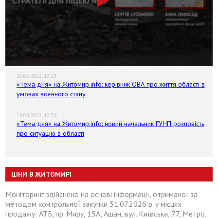
13.05.2022, 13:25
«Тема дня» на Житомир.info: керівник ОВА про життя області в
умовах воєнного стану
29.04.2022, 10:59
«Тема дня» на Житомир.info: новий начальник ГУНП розповість
про ситуацію в області
ЦІНИ В ЖИТОМИРІ
Моніторинг здійснено на основі інформації, отриманої за
методом контрольної закупки 31.07.2026 р. у місцях
продажу: АТБ, пр. Миру, 15А, Ашан, вул. Київська, 77, Метро,