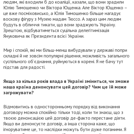
людям, які входили б до коаліції, казали, що вони зрадили
Юлію Тимошенко чи Віктора Ющенка. Але Віктор Ющенко –
це вже посміховисько, а Юлія Тимошенко більше нагадує
воскову фігуру з Музею мадам Тюссо. А зараз цим людям
будуть в обличчя тикати, що вони зраджують Україну.
Зрештою, відбуватиметься суцільна делегітимізація
Януковича як Президента всієї України.
Мир і спокій, які ми більш-менш вибудували у державі попри
складні й не зовсім популярні рішення, можливість загального
суспільного об’єднання, руйнуються в корені. Я не бачу тут
підстав для радості.
Якщо за кілька років влада в Україні зміниться, чи зможе
наша країна денонсувати цей договір? Чим це їй може
загрожувати?
Відмовитись в односторонньому порядку від виконання
договору можна спокійно тільки тоді, коли ти знаєш, що з
твоєю денонсацією цей договір де-факто перестане діяти.
Якщо ви денонсуєте договір, а інша сторона каже, що
ігноруватиме це, то наслідки можуть бути дуже поганими. Я