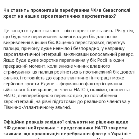
Чи ставить пролонгація перебування ЧФ в Севастополі
хрест на наших євроатлантичних перспективах?
Це занадто гучно сказано – ніхто хрест не ставить. Річ у тім,
що будь-яке перегинання палиці в один бік дає потім
викривлення в інший бік. Ющенко перестарався, перегнув
палицю, причому дуже невміло і безпорадно, у напрямку
євроатлантичної інтеграції, викликавши колосальний реверс.
Якщо буде дуже жорстке перегинання у бік Росії, в один
прекрасний момент, коли зникне чинник владного
стримування, ця палиця розігнеться в протилежний бік доволі
сильно, і готовність до євроатлантичної інтеграції може
серйозно зрости. Єдине – формально фактор існування
військової бази країни, не члена НАТО і, скажімо, опонента
НАТО, є непереборною перешкодою до поглиблення
євроінтеграції, на рівні підготовки до реального членства у
Північно-Атлантичному альянсі.
Офіційна реакція західної спільноти на рішення щодо
ЧФ доволі нейтральна – представники НАТО зокрема
заявили, що пролонгація перебування флоту в Україні –