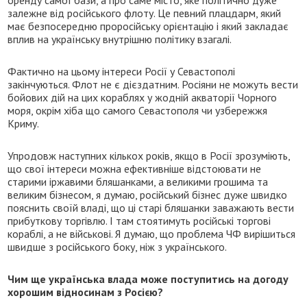
оренду самої бази, а про саме місто, яке політично дуже
залежне від російського флоту. Це певний плацдарм, який
має безпосередню проросійську орієнтацію і який закладає
вплив на українську внутрішню політику взагалі.
Фактично на цьому інтереси Росії у Севастополі
закінчуються. Флот не є дієздатним. Росіяни не можуть вести
бойових дій на цих кораблях у жодній акваторії Чорного
моря, окрім хіба що самого Севастополя чи узбережжя
Криму.
Упродовж наступних кількох років, якщо в Росії зрозуміють,
що свої інтереси можна ефективніше відстоювати не
старими іржавими бляшанками, а великими грошима та
великим бізнесом, я думаю, російський бізнес дуже швидко
пояснить своїй владі, що ці старі бляшанки заважають вести
прибуткову торгівлю. І там стоятимуть російські торгові
кораблі, а не військові. Я думаю, що проблема ЧФ вирішиться
швидше з російського боку, ніж з українського.
Чим ще українська влада може поступитись на догоду
хорошим відносинам з Росією?