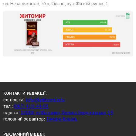
пр. Незалежності, 55в, Сільпо, вул. Житній ринок, 1
КОНТАКТИ РЕДАКЦІЇ:
ел. пошта:
info@zhitomir.info
тел.:
(067) 410-44-05
адреса:
10008, м.Житомир, Велика Бердичівська, 19
головний редактор:
Тамара Коваль
РЕКЛАМНИЙ ВІДДІЛ: