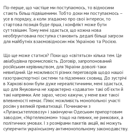
По-перше, що частіше ми поступаємось, то відносини
стають більш підвішеними. Тобто доки ми поступаємось –
усе в порядку, а коли згадаємо про свої інтереси, то
стартова позиція буде гірша, і конфлікт може бути
суттєвішим. Тому мені здається, що кожна нова
необґрунтована поступка становить дедалі більші загрози
для майбутніх взаємовідносин між Україною та Росією.
Що ще може статися? Поки що «світяться» кілька тем. Це
авіабудівна промисловість. Договір, запропонований
російським керівництвом, для України доволі-таки
невигідний. Це можливості різних переговорів щодо нашої
газотранспортної системи та підземних сховищ. До зустрічі
в Харкові вони були дуже нереалістичними, мені здається,
що для Януковича не характерно «здавати» такі об’єкти й
такі напрямки. Але зараз, чесно кажучи, у мене вже такої
впевненості немає. Плюс можливість монопольної участі
росіян у великій приватизації. Починаючи з
«Луганськтепловозу» і закінчуючи Одеським припортовим
заводом, «Укртелекомом» тощо на певних, не ринкових, а
політичних умовах. І з розмірами пакетів акцій, які можуть
суперечити українському антимонопольному законодавству.