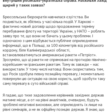
внутрішня російсько-українська справа. Наскільки Захід
щирий у таких заявах?
Брюссельська бюрократія навчилася єзуїтства. Ви
подивіться, як збіглись у часі кілька подій. У Харкові –
фактично новий договір щодо продовження терміну
перебування флоту на території України, у НАТО – роблять
заяву про те, що вони не бачать у цьому проблеми. І
одночасно з цим відбувається публічне оприлюднення
інформації, що в Польщі, за 100 кілометрів від російського
кордону, біля Калінінградської області,
встановлюватимуться американські ракети «Петріот».
Зрозуміло, що ці ракети не спрямовані на протидію північно-
корейським чи іранським ракетам. Тому як завжди – нас
використали. У тому числі натовці. Вони скористались тим,
що Росія здобула певну позиційну перевагу, і моментально
повернули цю ситуацію на свою користь, щоб здобути таку
саму перевагу в суто військовій справі.
Я гадаю, що тихе задоволення керівників західних держав
матиме місце, а от на рівні аналітиків, очевидно, будуть
зроблені негативні висновки, але оприлюднять їх лише на
рівні семінарів, а не як офіційну позицію держав. Я знаю, що