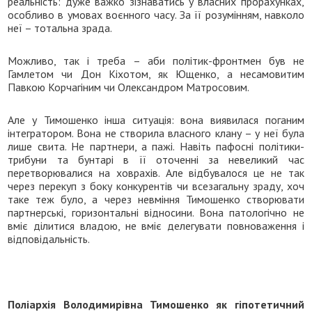
реальність: дуже важко зізнаватись у власних прорахунках,
особливо в умовах воєнного часу. За її розумінням, навколо
неї – тотальна зрада.
Можливо, так і треба – аби політик-фронтмен був не
Гамлетом чи Дон Кіхотом, як Ющенко, а несамовитим
Павкою Корчагіним чи Олександром Матросовим.
Але у Тимошенко інша ситуація: вона виявилася поганим
інтегратором. Вона не створила власного клану – у неї була
лише свита. Не партнери, а пажі. Навіть пафосні політики-
трибуни та бунтарі в її оточенні за невеликий час
перетворювалися на ховрахів. Але відбувалося це не так
через перекуп з боку конкурентів чи всезагальну зраду, хоч
таке теж було, а через невміння Тимошенко створювати
партнерські, горизонтальні відносини. Вона патологічно не
вміє ділитися владою, не вміє делегувати повноваження і
відповідальність.
Поліархія Володимирівна Тимошенко як гіпотетичний