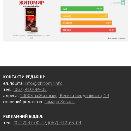
КОНТАКТИ РЕДАКЦІЇ:
ел. пошта:
info@zhitomir.info
тел.:
(067) 410-44-05
адреса:
10008, м.Житомир, Велика Бердичівська, 19
головний редактор:
Тамара Коваль
РЕКЛАМНИЙ ВІДДІЛ:
тел.:
(0412) 47-00-47
,
(067) 412-63-04