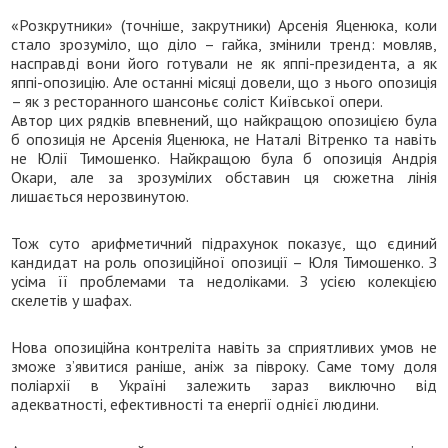
«Розкрутники» (точніше, закрутники) Арсенія Яценюка, коли
стало зрозуміло, що діло – гайка, змінили тренд: мовляв,
насправді вони його готували не як яппі-президента, а як
яппі-опозицію. Але останні місяці довели, що з нього опозиція
– як з ресторанного шансоньє соліст Київської опери.
Автор цих рядків впевнений, що найкращою опозицією була
б опозиція не Арсенія Яценюка, не Наталі Вітренко та навіть
не Юлії Тимошенко. Найкращою була б опозиція Андрія
Окари, але за зрозумілих обставин ця сюжетна лінія
лишається нерозвинутою.
Тож суто арифметичний підрахунок показує, що єдиний
кандидат на роль опозиційної опозиції – Юля Тимошенко. З
усіма її проблемами та недоліками. З усією колекцією
скелетів у шафах.
Нова опозиційна контреліта навіть за сприятливих умов не
зможе з’явитися раніше, аніж за півроку. Саме тому доля
поліархії в Україні залежить зараз виключно від
адекватності, ефективності та енергії однієї людини.