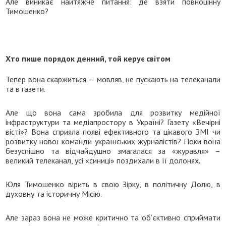
Але виникає найтяжче питання: де взяти повноцінну
Тимошенко?
Хто пише порядок денний, той керує світом
Тепер вона скаржиться — мовляв, не пускають на телеканали
та в газети.
Але що вона сама зробила для розвитку медійної
інфраструктури та медіапростору в Україні? Газету «Вечірні
вісті»? Вона сприяла появі ефективного та цікавого ЗМІ чи
розвитку нової команди українських журналістів? Поки вона
безуспішно та відчайдушно змагалася за «журавля» –
великий телеканал, усі «синиці» поздихали в її долонях.
Юля Тимошенко вірить в свою Зірку, в політичну Долю, в
духовну та історичну Місію.
Але зараз вона не може критично та об’єктивно сприймати