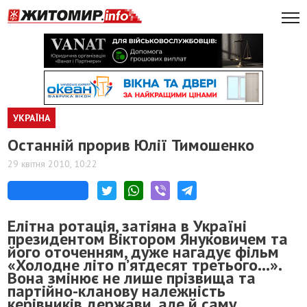
УКРАЇНА
Останній прорив Юлії Тимошенко
29 квітня 2010, 10:22
Елітна ротація, затіяна в Україні
президентом Віктором Януковичем та
його оточенням, дуже нагадує фільм
«Холодне літо п’ятдесят третього…».
Вона змінює не лише прізвища та
партійно-кланову належність
керівників держави, але й саму