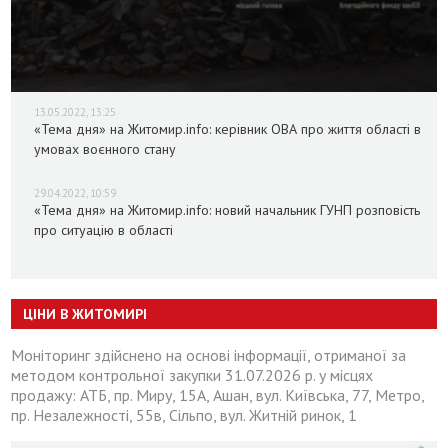
13.05.2022, 13:25
«Тема дня» на Житомир.info: керівник ОВА про життя області в
умовах воєнного стану
29.04.2022, 10:59
«Тема дня» на Житомир.info: новий начальник ГУНП розповість
про ситуацію в області
ЦІНИ В ЖИТОМИРІ
Моніторинг здійснено на основі інформації, отриманої за
методом контрольної закупки 31.07.2026 р. у місцях
продажу: АТБ, пр. Миру, 15А, Ашан, вул. Київська, 77, Метро,
пр. Незалежності, 55в, Сільпо, вул. Житній ринок, 1