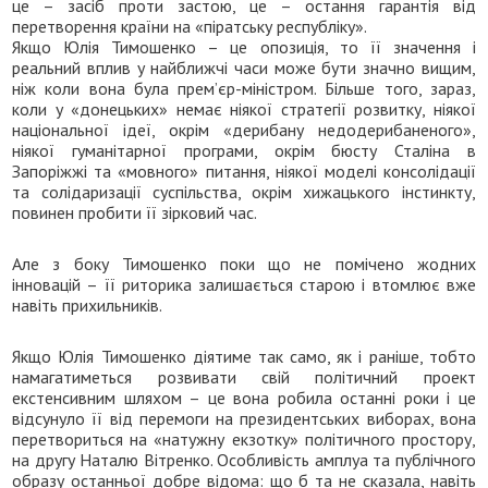
це – засіб проти застою, це – остання гарантія від
перетворення країни на «піратську республіку».
Якщо Юлія Тимошенко – це опозиція, то її значення і
реальний вплив у найближчі часи може бути значно вищим,
ніж коли вона була прем’єр-міністром. Більше того, зараз,
коли у «донецьких» немає ніякої стратегії розвитку, ніякої
національної ідеї, окрім «дерибану недодерибаненого»,
ніякої гуманітарної програми, окрім бюсту Сталіна в
Запоріжжі та «мовного» питання, ніякої моделі консолідації
та солідаризації суспільства, окрім хижацького інстинкту,
повинен пробити її зірковий час.
Але з боку Тимошенко поки що не помічено жодних
інновацій – її риторика залишається старою і втомлює вже
навіть прихильників.
Якщо Юлія Тимошенко діятиме так само, як і раніше, тобто
намагатиметься розвивати свій політичний проект
екстенсивним шляхом – це вона робила останні роки і це
відсунуло її від перемоги на президентських виборах, вона
перетвориться на «натужну екзотку» політичного простору,
на другу Наталю Вітренко. Особливість амплуа та публічного
образу останньої добре відома: що б та не сказала, навіть