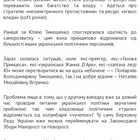
переважити їхнє багатство та владу – йдеться про
стратегію «несиметричного протистояння» та ресурс «м’якої
влади» (soft power).
Раніше за Юлею Тимошенко спостерігалася здатність до
саморозвитку – цим вона принципово відрізнялася од
більшості інших українських політичних персонажів.
Зараз склалася ситуація, коли екс-прем’єр, екс-«Газова
Принцеса», екс-«українська Жанна Д’Арк», екс-«залізна леді
Ю» може перетворитися як на щось небачене —– Поліархію
Володимирівну Тимошенко, так і на добре відоме – Наталію
Михайлівну Вітренко.
Проблема лише в тому, що у другому випадку вже за деякий
час провідне питання української політики звучатиме
приблизно так: чим кладовище політичних «тушок»
відрізняється од колумбарія «чучелок»? Ту саму Верховну
Раду України вже можна перейменувати на Законодавчі
Збори Малоросії та Новоросії.