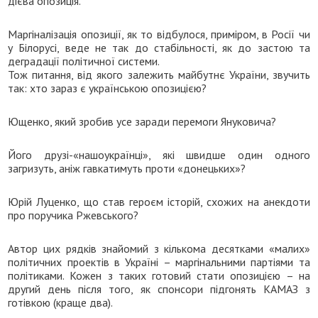
дієва опозиція.
Маргіналізація опозиції, як то відбулося, приміром, в Росії чи
у Білорусі, веде не так до стабільності, як до застою та
деградації політичної системи.
Тож питання, від якого залежить майбутнє України, звучить
так: хто зараз є українською опозицією?
Ющенко, який зробив усе заради перемоги Януковича?
Його друзі-«нашоукраїнці», які швидше один одного
загризуть, аніж гавкатимуть проти «донецьких»?
Юрій Луценко, що став героєм історій, схожих на анекдоти
про поручика Ржевського?
Автор цих рядків знайомий з кількома десятками «малих»
політичних проектів в Україні – маргінальними партіями та
політиками. Кожен з таких готовий стати опозицією – на
другий день після того, як спонсори підгонять КАМАЗ з
готівкою (краще два).