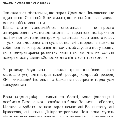
лідер креативного класу
Так склалися обставини, що зараз Доля дає Тимошенко ще
один шанс. Останній. Я не думаю, що вона його заслужила.
Але він об’єктивно існує.
Шанс стати «опозиційною опозицією» – не просто
антиурядовим «матюгальником», а гарантом поліархічної
політичної системи, центром кристалізації креативного класу
– усіх тих здорових сил суспільства, які створюють навколо
себе нові точки зростання, які хочуть збудувати нову країну,
які є генераторами розвитку нації і які аж ніяк не хочуть
повертатися у фільм «Холодне літо п’ятдесят третього…».
У режиму Януковича є влада, гроші (особливо після
«газофлоту»), адміністративний ресурс, кадровий резерв,
ЗМІ, хижацький інстинкт та бажання перегризти горло усім
конкурентам.
Вони («донецькі») – сильні та багаті, вона (опозиція і
особисто Тимошенко) – слабка та бідна. За ними – «Россия,
Москва и Арбат», за нею зараз немає ані Вашингтону, ані
Брюсселю, ані навіть Дніпропетровська. Тож вона мусить
діяти несиметричним чином: стати розумною: її розум має