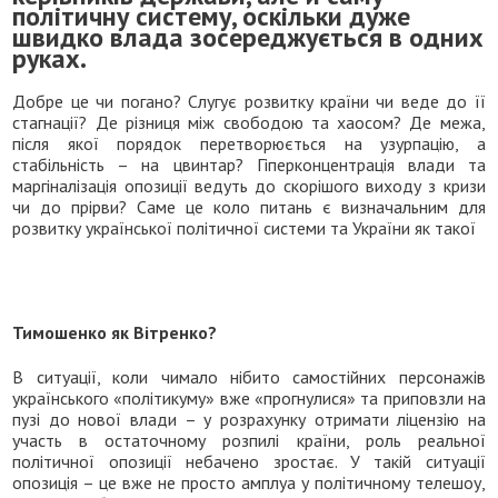
політичну систему, оскільки дуже
швидко влада зосереджується в одних
руках.
Добре це чи погано? Слугує розвитку країни чи веде до її
стагнації? Де різниця між свободою та хаосом? Де межа,
після якої порядок перетворюється на узурпацію, а
стабільність – на цвинтар? Гіперконцентрація влади та
маргіналізація опозиції ведуть до скорішого виходу з кризи
чи до прірви? Саме це коло питань є визначальним для
розвитку української політичної системи та України як такої
Тимошенко як Вітренко?
В ситуації, коли чимало нібито самостійних персонажів
українського «політикуму» вже «прогнулися» та приповзли на
пузі до нової влади – у розрахунку отримати ліцензію на
участь в остаточному розпилі країни, роль реальної
політичної опозиції небачено зростає. У такій ситуації
опозиція – це вже не просто амплуа у політичному телешоу,