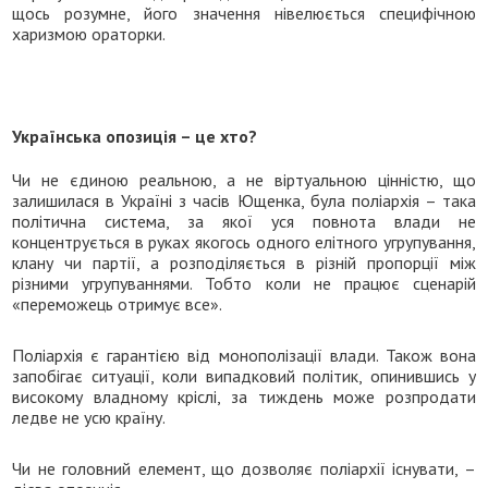
щось розумне, його значення нівелюється специфічною
харизмою ораторки.
Українська опозиція – це хто?
Чи не єдиною реальною, а не віртуальною цінністю, що
залишилася в Україні з часів Ющенка, була поліархія – така
політична система, за якої уся повнота влади не
концентрується в руках якогось одного елітного угрупування,
клану чи партії, а розподіляється в різній пропорції між
різними угрупуваннями. Тобто коли не працює сценарій
«переможець отримує все».
Поліархія є гарантією від монополізації влади. Також вона
запобігає ситуації, коли випадковий політик, опинившись у
високому владному кріслі, за тиждень може розпродати
ледве не усю країну.
Чи не головний елемент, що дозволяє поліархії існувати, –