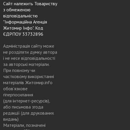
Сайт належить Товариству
з обмеженою
відповідальністю
"Інформаційна Агенція
Житомир Інфо". Код
ЄДРПОУ 33732896
Адміністрація сайту може
не розділяти думку автора
і не несе відповідальності
за авторські матеріали.
При повному чи
частковому використанні
матеріалів Житомир.info
обов’язкове
гіперпосилання
(для інтернет-ресурсів),
або письмова згода
редакції (для друкованих
видань)
Матеріали, позначені