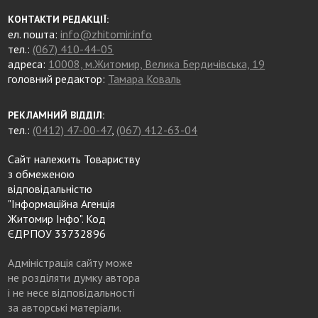
КОНТАКТИ РЕДАКЦІЇ:
ел. пошта:
info@zhitomir.info
тел.:
(067) 410-44-05
адреса:
10008, м.Житомир, Велика Бердичівська, 19
головний редактор:
Тамара Коваль
РЕКЛАМНИЙ ВІДДІЛ:
тел.:
(0412) 47-00-47
,
(067) 412-63-04
Сайт належить Товариству
з обмеженою
відповідальністю
"Інформаційна Агенція
Житомир Інфо". Код
ЄДРПОУ 33732896
Адміністрація сайту може
не розділяти думку автора
і не несе відповідальності
за авторські матеріали.