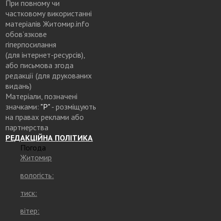
При повному чи
частковому використанні
матеріалів Житомир.info
обов’язкове
гіперпосилання
(для інтернет-ресурсів),
або письмова згода
редакції (для друкованих
видань)
Матеріали, позначені
значками:
"Р"
- розміщують
на правах реклами або
партнерства
РЕДАКЦІЙНА ПОЛІТИКА
Погода
Житомир
вологість:
тиск:
вітер: