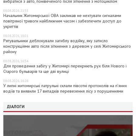
вибратися з авто, понівеченого після зіткнення з мотоциклом
08.08.2026, 21:53
Начальник Житомирської ОВА закликав не нехтувати сигналами
повітряної тривоги найближчим часом і забезпечити доступ до
укриттів
08.08.2026, 18:01
Рятувальники деблокували загиблу водійку, яку затисло
конструкціями авто після зіткнення з деревом у селі Житомирського
району
08.08.2026, 16:54
Для проведення забігу у Житомирі перекриють рух біля Нового і
Старого бульварів та ще дві вулиці
08.08.2026, 16:26
У липні житомирські патрульні склали півсотні протоколів на пʼяних
водіїв та виявили 17 випадків перевезення лісу з порушеннями
ДІАЛОГИ