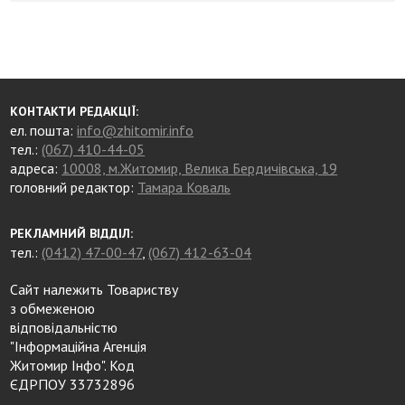
КОНТАКТИ РЕДАКЦІЇ:
ел. пошта:
info@zhitomir.info
тел.:
(067) 410-44-05
адреса:
10008, м.Житомир, Велика Бердичівська, 19
головний редактор:
Тамара Коваль
РЕКЛАМНИЙ ВІДДІЛ:
тел.:
(0412) 47-00-47
,
(067) 412-63-04
Сайт належить Товариству
з обмеженою
відповідальністю
"Інформаційна Агенція
Житомир Інфо". Код
ЄДРПОУ 33732896