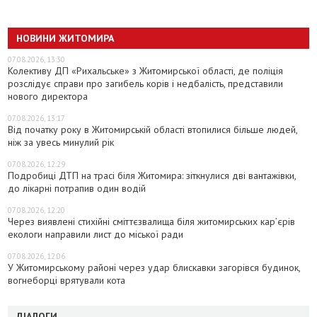
НОВИНИ ЖИТОМИРА
07.08.2026, 13:30
Колективу ДП «Рихальське» з Житомирської області, де поліція
розслідує справи про загибель корів і недбалість, представили
нового директора
07.08.2026, 13:17
Від початку року в Житомирській області втопилися більше людей,
ніж за увесь минулий рік
07.08.2026, 12:29
Подробиці ДТП на трасі біля Житомира: зіткнулися дві вантажівки,
до лікарні потрапив один водій
07.08.2026, 12:20
Через виявлені стихійні сміттєзвалища біля житомирських кар’єрів
екологи направили лист до міської ради
07.08.2026, 12:06
У Житомирському районі через удар блискавки загорівся будинок,
вогнеборці врятували кота
ДІАЛОГИ