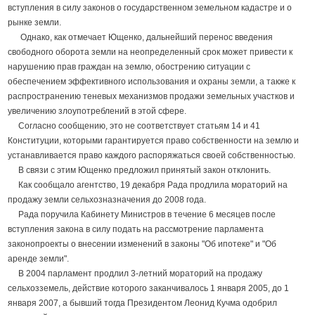
вступления в силу законов о государственном земельном кадастре и о
рынке земли.
Однако, как отмечает Ющенко, дальнейший перенос введения
свободного оборота земли на неопределенный срок может привести к
нарушению прав граждан на землю, обострению ситуации с
обеспечением эффективного использования и охраны земли, а также к
распространению теневых механизмов продажи земельных участков и
увеличению злоупотреблений в этой сфере.
Согласно сообщению, это не соответствует статьям 14 и 41
Конституции, которыми гарантируется право собственности на землю и
устанавливается право каждого распоряжаться своей собственностью.
В связи с этим Ющенко предложил принятый закон отклонить.
Как сообщало агентство, 19 декабря Рада продлила мораторий на
продажу земли сельхозназначения до 2008 года.
Рада поручила Кабинету Министров в течение 6 месяцев после
вступления закона в силу подать на рассмотрение парламента
законопроекты о внесении изменений в законы "Об ипотеке" и "Об
аренде земли".
В 2004 парламент продлил 3-летний мораторий на продажу
сельхозземель, действие которого заканчивалось 1 января 2005, до 1
января 2007, а бывший тогда Президентом Леонид Кучма одобрил