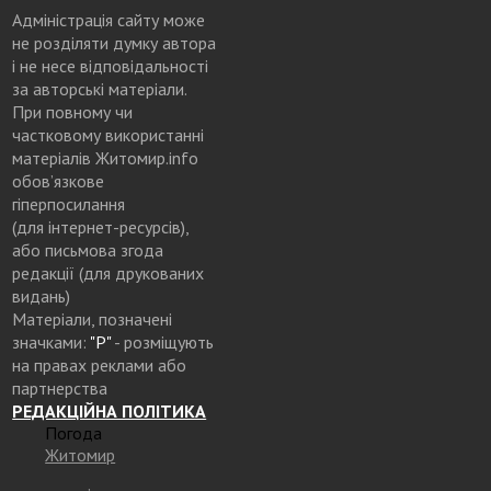
Адміністрація сайту може
не розділяти думку автора
і не несе відповідальності
за авторські матеріали.
При повному чи
частковому використанні
матеріалів Житомир.info
обов’язкове
гіперпосилання
(для інтернет-ресурсів),
або письмова згода
редакції (для друкованих
видань)
Матеріали, позначені
значками:
"Р"
- розміщують
на правах реклами або
партнерства
РЕДАКЦІЙНА ПОЛІТИКА
Погода
Житомир