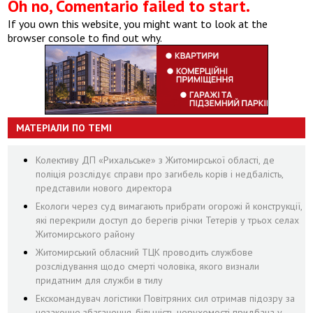
Oh no, Comentario failed to start.
If you own this website, you might want to look at the
browser console to find out why.
МАТЕРІАЛИ ПО ТЕМІ
Колективу ДП «Рихальське» з Житомирської області, де
поліція розслідує справи про загибель корів і недбалість,
представили нового директора
Екологи через суд вимагають прибрати огорожі й конструкції,
які перекрили доступ до берегів річки Тетерів у трьох селах
Житомирського району
Житомирський обласний ТЦК проводить службове
розслідування щодо смерті чоловіка, якого визнали
придатним для служби в тилу
Екскомандувач логістики Повітряних сил отримав підозру за
незаконне збагачення, більшість нерухомості придбана у