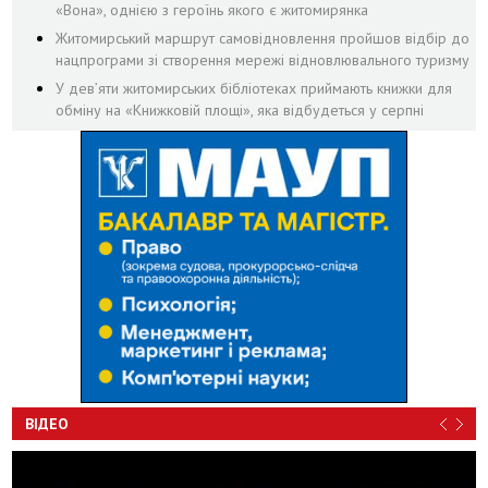
«Вона», однією з героїнь якого є житомирянка
Житомирський маршрут самовідновлення пройшов відбір до
нацпрограми зі створення мережі відновлювального туризму
У дев’яти житомирських бібліотеках приймають книжки для
обміну на «Книжковій площі», яка відбудеться у серпні
ВІДЕО