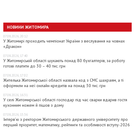
НОВИНИ ЖИТОМИРА
07.08.2026, 20:12
У Житомирі проходить чемпіонат України з веслування на човнах
«Дракон»
07.08.2026, 17:40
У Житомирській області шукають понад 80 бухгалтерів, за роботу
готові платити до 30 – 40 тис. грн
07.08.2026, 17:02
Жителька Житомирської області назвала код з СМС шахраям, а ті
оформили на неї онлайн-кредитів на понад 30 тис. грн
07.08.2026, 16:31
У селі Житомирської області господар під час сварки вдарив гостя
кухонним ножем й пішов з дому
07.08.2026, 15:36
Інтерв’ю з ректором Житомирського державного університету про
перший пріоритет, математику, рейтинги та особливості вступу-2026