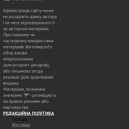
Адміністрація сайту може
не розділяти думку автора
і не несе відповідальності
за авторські матеріали.
При повному чи
частковому використанні
матеріалів Житомир.info
обов’язкове
гіперпосилання
(для інтернет-ресурсів),
або письмова згода
редакції (для друкованих
видань)
Матеріали, позначені
значками:
"Р"
- розміщують
на правах реклами або
партнерства
РЕДАКЦІЙНА ПОЛІТИКА
Погода
Житомир