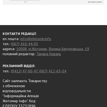
КОНТАКТИ РЕДАКЦІЇ:
ел. пошта:
info@zhitomir.info
тел.:
(067) 410-44-05
адреса:
10008, м.Житомир, Велика Бердичівська, 19
головний редактор:
Тамара Коваль
РЕКЛАМНИЙ ВІДДІЛ:
тел.:
(0412) 47-00-47
,
(067) 412-63-04
Сайт належить Товариству
з обмеженою
відповідальністю
"Інформаційна Агенція
Житомир Інфо". Код
ЄДРПОУ 33732896