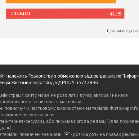
йт належить Товариству з обмеженою відповідальністю "Інформ
енція Житомир Інфо". Код ЄДРПОУ 33732896
міністрація сайту може не розділяти думку автора і не несе
дповідальності за авторські матеріали.
и повному чи частковому використанні матеріалів Житомир.info
ов’язкове гіперпосилання
ля інтернет-ресурсів), або письмова згода редакції (для друкова
дань)
теріали, позначені значками:
"Р"
- розміщують на правах реклам