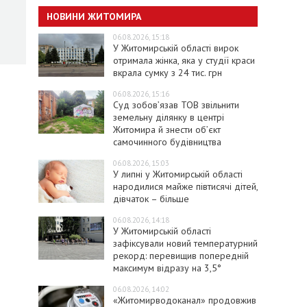
НОВИНИ ЖИТОМИРА
06.08.2026, 15:18
У Житомирській області вирок
отримала жінка, яка у студії краси
вкрала сумку з 24 тис. грн
06.08.2026, 15:16
Суд зобов’язав ТОВ звільнити
земельну ділянку в центрі
Житомира й знести об’єкт
самочинного будівництва
06.08.2026, 15:03
У липні у Житомирській області
народилися майже півтисячі дітей,
дівчаток – більше
06.08.2026, 14:18
У Житомирській області
зафіксували новий температурний
рекорд: перевищив попередній
максимум відразу на 3,5°
06.08.2026, 14:02
«Житомирводоканал» продовжив