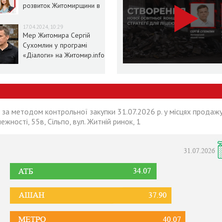
розвиток Житомирщини в
умовах воєнного стану
17.04.2024, 10:29
Мер Житомира Сергій
Сухомлин у програмі
«Діалоги» на Житомир.info
 за методом контрольної закупки 31.07.2026 р. у місцях продажу
лежності, 55в, Сільпо, вул. Житній ринок, 1