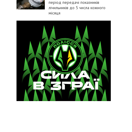
період передачі показників
лічильників до 5 числа кожного
місяця