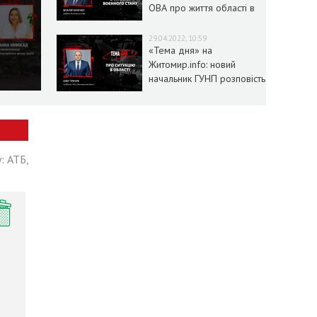
ОВА про життя області в
умовах воєнного стану
29.04.2022, 10:59
«Тема дня» на
Житомир.info: новий
начальник ГУНП розповість
про ситуацію в області
: АТБ,