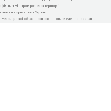
офільним міністром розвиток територій
а відзнаки президента України
лі Житомирської області повністю відновили електропостачання