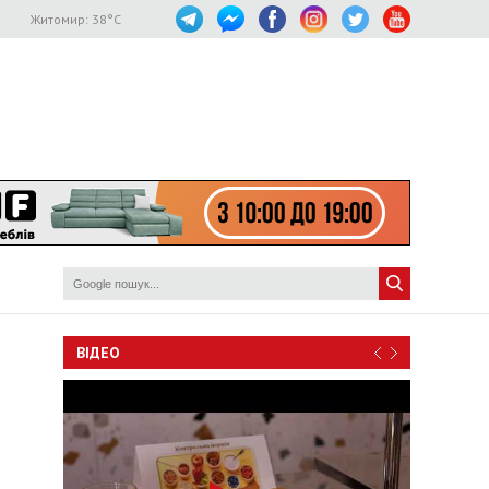
Житомир:
38
°C
ВІДЕО