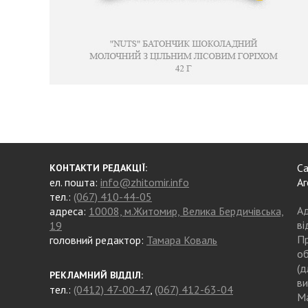
Са
КОНТАКТИ РЕДАКЦІЇ:
ел. пошта:
info@zhitomir.info
Аг
тел.:
(067) 410-44-05
Ад
адреса:
10008, м.Житомир, Велика Бердичівська,
ві
19
Пр
головний редактор:
Тамара Коваль
об
(д
РЕКЛАМНИЙ ВІДДІЛ:
ви
тел.:
(0412) 47-00-47
,
(067) 412-63-04
Ма