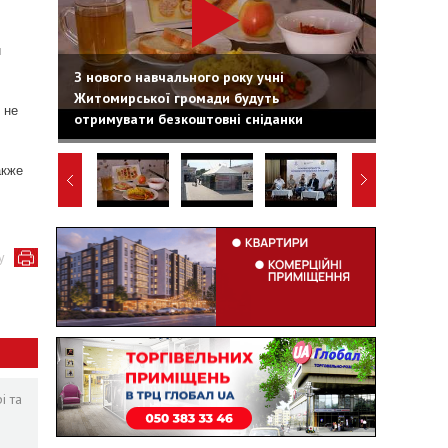
й
З нового навчального року учні
Житомирської громади будуть
 не
отримувати безкоштовні сніданки
акже
у
і та