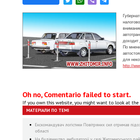
Губерна
налогово
внимание
автотран
доходит 
По мнени
автостоя
для неко
http://ww
Oh no, Comentario failed to start.
If you own this website, you might want to look at the
МАТЕРІАЛИ ПО ТЕМІ
Екскомандувач логістики Повітряних сил отримав підо
області
На будівництво амбулаторії у селі Житомирського рай