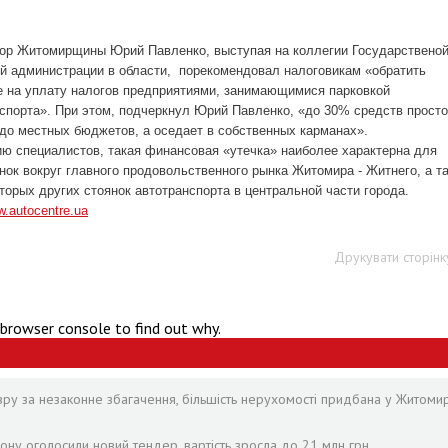
тор Житомирщины Юрий Павленко, выступая на коллегии
Государствено
й администрации в области, порекомендовал налоговикам «обратить
 на уплату налогов предприятиями, занимающимися парковкой
спорта». При этом, подчеркнул Юрий Павленко, «до 30% средств просто
до местных бюджетов, а оседает в собственных карманах».
ю специалистов, такая финансовая «утечка» наиболее характерна для
нок вокруг главного продовольственного рынка Житомира - Житнего, а т
торых других стоянок автотранспорта в центральной части города.
w.autocentre.ua
Друкувати сторінк
 browser console to find out why.
зру за незаконне збагачення, більшість нерухомості придбана у Житомир
ону оголосили новий тендер, вартість зросла до 21 млн грн