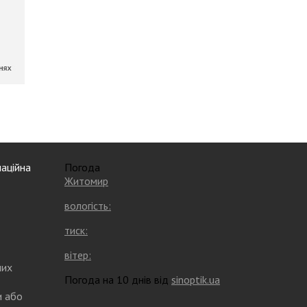
аційна
Погода
Житомир
вологість:
тиск:
вітер:
них
Погода на 10 днів від
sinoptik.ua
и або