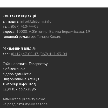
КОНТАКТИ РЕДАКЦІЇ:
ел. пошта:
info@zhitomir.info
тел.:
(067) 410-44-05
адреса:
10008, м.Житомир, Велика Бердичівська, 19
головний редактор:
Тамара Коваль
РЕКЛАМНИЙ ВІДДІЛ:
тел.:
(0412) 47-00-47
,
(067) 412-63-04
Сайт належить Товариству
з обмеженою
відповідальністю
"Інформаційна Агенція
Житомир Інфо". Код
ЄДРПОУ 33732896
Адміністрація сайту може
не розділяти думку автора