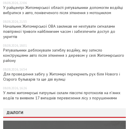
08.08.2026, 22:06
У райцентрі Житомирської області рятувальники допомогли водійці
вибратися з авто, понівеченого після зіткнення з мотоциклом
08.08.2026, 21:53
Начальник Житомирської ОВА закликав не нехтувати сигналами
повітряної тривоги найближчим часом і забезпечити доступ до
укриттів
08.08.2026, 18:01
Рятувальники деблокували загиблу водійку, яку затисло
конструкціями авто після зіткнення з деревом у селі Житомирського
району
08.08.2026, 16:54
Для проведення забігу у Житомирі перекриють рух біля Нового і
Старого бульварів та ще дві вулиці
08.08.2026, 16:26
У липні житомирські патрульні склали півсотні протоколів на пʼяних
водіїв та виявили 17 випадків перевезення лісу з порушеннями
ДІАЛОГИ