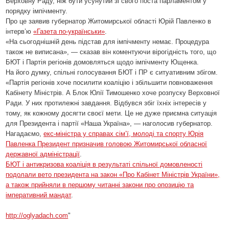
Верховну Раду, ніж бути усунутий зі свого поста парламентом у
порядку імпічменту.
Про це заявив губернатор Житомирської області Юрій Павленко в
інтерв’ю
«Газета по-українськи»
.
«На сьогоднішній день підстав для імпічменту немає. Процедура
також не виписана», — сказав він коментуючи вірогідність того, що
БЮТ і Партія регіонів домовляться щодо імпічменту Ющенка.
На його думку, спільні голосування БЮТ і ПР є ситуативним збігом.
«Партія регіонів хоче посилити коаліцію і збільшити повноваження
Кабінету Міністрів. А Блок Юлії Тимошенко хоче розпуску Верховної
Ради. У них протилежні завдання. Відбувся збіг їхніх інтересів у
тому, як кожному досягти своєї мети. Це не дуже приємна ситуація
для Президента і партії «Наша Україна», — наголосив губернатор.
Нагадаємо,
екс-міністра у справах сім’ї, молоді та спорту Юрія
Павленка Президент призначив головою Житомирської обласної
державної адміністрації
.
БЮТ і антикризова коаліція в результаті спільної домовленості
подолали вето президента на закон «Про Кабінет Міністрів України»,
а також прийняли в першому читанні закони про опозицію та
імперативний мандат
.
http://oglyadach.com
"