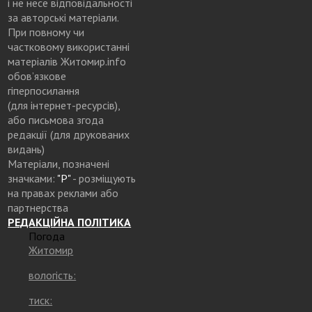
і не несе відповідальності
за авторські матеріали.
При повному чи
частковому використанні
матеріалів Житомир.info
обов’язкове
гіперпосилання
(для інтернет-ресурсів),
або письмова згода
редакції (для друкованих
видань)
Матеріали, позначені
значками:
"Р"
- розміщують
на правах реклами або
партнерства
РЕДАКЦІЙНА ПОЛІТИКА
Погода
Житомир
вологість:
тиск: