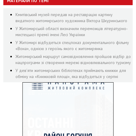
МАТЕРІАЛИ ПО ТЕМІ
Кмитівський музей передав на реставрацію картину
видатного житомирського художника Віктора Шкуринського
У Житомирській області визначили переможців літературно-
мистецької премії імені Лесі Українки
У Житомирі відбудеться спецпоказ документального фільму
«Вона», однією з героїнь якого є житомирянка
Житомирський маршрут самовідновлення пройшов відбір до
нацпрограми зі створення мережі відновлювального туризму
У дев’яти житомирських бібліотеках приймають книжки для
обміну на «Книжковій площі», яка відбудеться у серпні