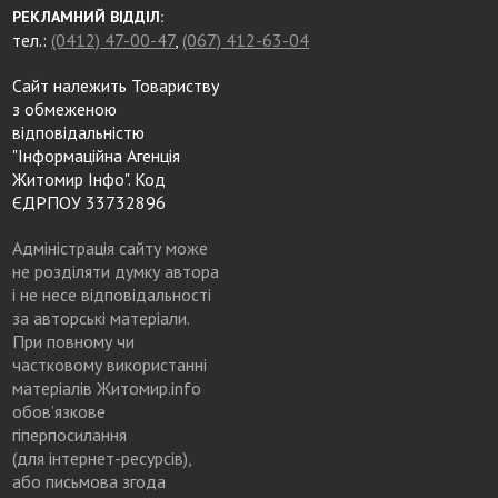
РЕКЛАМНИЙ ВІДДІЛ:
тел.:
(0412) 47-00-47
,
(067) 412-63-04
Сайт належить Товариству
з обмеженою
відповідальністю
"Інформаційна Агенція
Житомир Інфо". Код
ЄДРПОУ 33732896
Адміністрація сайту може
не розділяти думку автора
і не несе відповідальності
за авторські матеріали.
При повному чи
частковому використанні
матеріалів Житомир.info
обов’язкове
гіперпосилання
(для інтернет-ресурсів),
або письмова згода