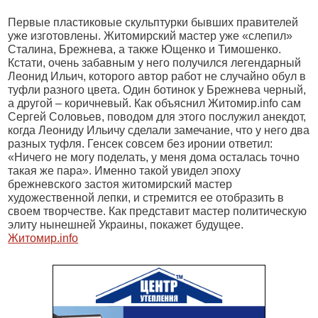
Первые пластиковые скульптурки бывших правителей
уже изготовлены. Житомирский мастер уже «слепил»
Сталина, Брежнева, а также Ющенко и Тимошенко.
Кстати, очень забавным у него получился легендарный
Леонид Ильич, которого автор работ не случайно обул в
туфли разного цвета. Один ботинок у Брежнева черный,
а другой – коричневый. Как объяснил Житомир.info сам
Сергей Соловьев, поводом для этого послужил анекдот,
когда Леониду Ильичу сделали замечание, что у него два
разных туфля. Генсек совсем без иронии ответил:
«Ничего не могу поделать, у меня дома осталась точно
такая же пара». Именно такой увидел эпоху
брежневского застоя житомирский мастер
художественной лепки, и стремится ее отобразить в
своем творчестве. Как представит мастер политическую
элиту нынешней Украины, покажет будущее.
Житомир.info