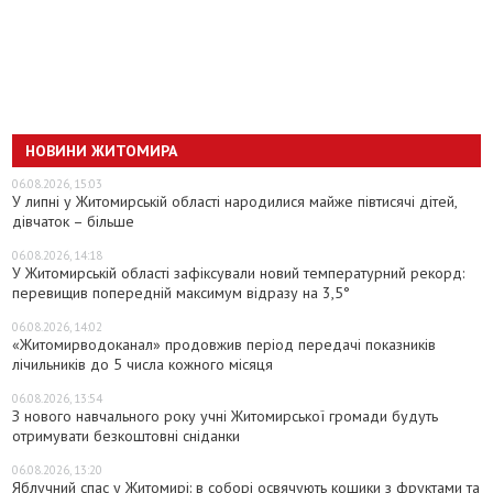
НОВИНИ ЖИТОМИРА
06.08.2026, 15:03
У липні у Житомирській області народилися майже півтисячі дітей,
дівчаток – більше
06.08.2026, 14:18
У Житомирській області зафіксували новий температурний рекорд:
перевищив попередній максимум відразу на 3,5°
06.08.2026, 14:02
«Житомирводоканал» продовжив період передачі показників
лічильників до 5 числа кожного місяця
06.08.2026, 13:54
З нового навчального року учні Житомирської громади будуть
отримувати безкоштовні сніданки
06.08.2026, 13:20
Яблучний спас у Житомирі: в соборі освячують кошики з фруктами та