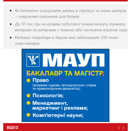
Як безплатно оздоровити дитину в «Артеці» та інших центрах
– покрокове пояснення для батьків
До 95 тис. грн на купівлю побутової техніки можуть отримати
ветерани на ветеранки з повною або частковою втратою зору
Мобільні оператори в Україні вже заблокували 100 тисяч
спам-номерів
ВІДЕО