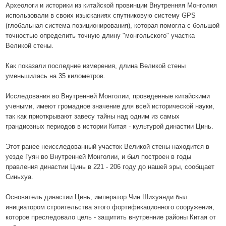
Археологи и историки из китайской провинции Внутренняя Монголия
использовали в своих изысканиях спутниковую систему GPS
(глобальная система позиционирования), которая помогла с большой
точностью определить точную длину "монгольского" участка
Великой стены.
Как показали последние измерения, длина Великой стены
уменьшилась на 35 километров.
Исследования во Внутренней Монголии, проведенные китайскими
учеными, имеют громадное значение для всей исторической науки,
так как приоткрывают завесу тайны над одним из самых
грандиозных периодов в истории Китая - культурой династии Цинь.
Этот ранее неисследованный участок Великой стены находится в
уезде Гуян во Внутренней Монголии, и был построен в годы
правления династии Цинь в 221 - 206 году до нашей эры, сообщает
Синьхуа.
Основатель династии Цинь, император Чин Шихуанди был
инициатором строительства этого фортификационного сооружения,
которое преследовало цель - защитить внутренние районы Китая от