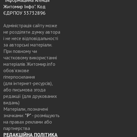
Житомир Інфо". Код
ЄДРПОУ 33732896
Адміністрація сайту може
не розділяти думку автора
і не несе відповідальності
за авторські матеріали.
При повному чи
частковому використанні
матеріалів Житомир.info
обов’язкове
гіперпосилання
(для інтернет-ресурсів),
або письмова згода
редакції (для друкованих
видань)
Матеріали, позначені
значками:
"Р"
- розміщують
на правах реклами або
партнерства
РЕДАКЦІЙНА ПОЛІТИКА