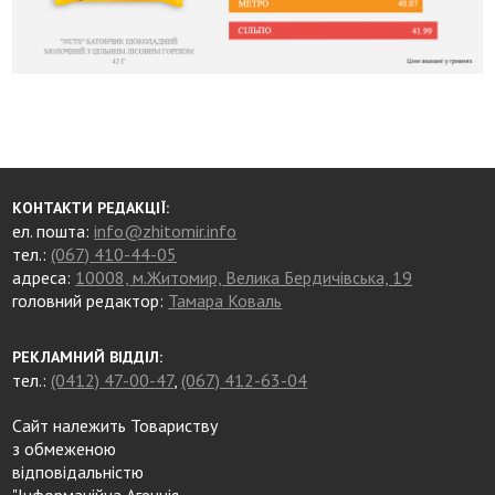
КОНТАКТИ РЕДАКЦІЇ:
ел. пошта:
info@zhitomir.info
тел.:
(067) 410-44-05
адреса:
10008, м.Житомир, Велика Бердичівська, 19
головний редактор:
Тамара Коваль
РЕКЛАМНИЙ ВІДДІЛ:
тел.:
(0412) 47-00-47
,
(067) 412-63-04
Сайт належить Товариству
з обмеженою
відповідальністю
"Інформаційна Агенція