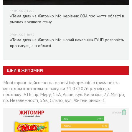
13.05.2022, 13:25
«Тема дня» на Житомир.info: керівник ОВА про життя області в
умовах воєнного стану
29.04.2022, 10:59
«Тема дня» на Житомир.info: новий начальник ГУНП розповість
про ситуацію в області
ЦІНИ В ЖИТОМИРІ
Моніторинг здійснено на основі інформації, отриманої за
методом контрольної закупки 31.07.2026 р. у місцях
продажу: АТБ, пр. Миру, 15А, Ашан, вул. Київська, 77, Метро,
пр. Незалежності, 55в, Сільпо, вул. Житній ринок, 1