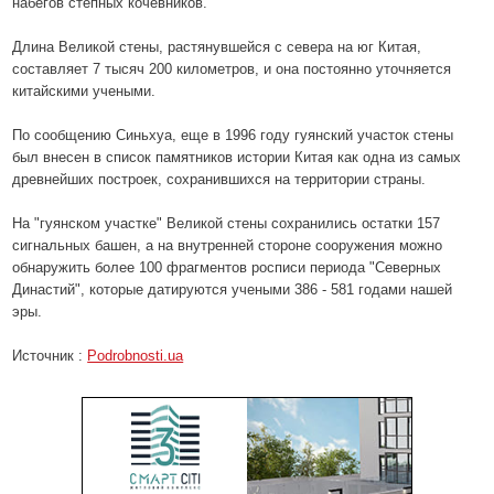
набегов степных кочевников.
Длина Великой стены, растянувшейся с севера на юг Китая,
составляет 7 тысяч 200 километров, и она постоянно уточняется
китайскими учеными.
По сообщению Синьхуа, еще в 1996 году гуянский участок стены
был внесен в список памятников истории Китая как одна из самых
древнейших построек, сохранившихся на территории страны.
На "гуянском участке" Великой стены сохранились остатки 157
сигнальных башен, а на внутренней стороне сооружения можно
обнаружить более 100 фрагментов росписи периода "Северных
Династий", которые датируются учеными 386 - 581 годами нашей
эры.
Источник :
Podrobnosti.ua