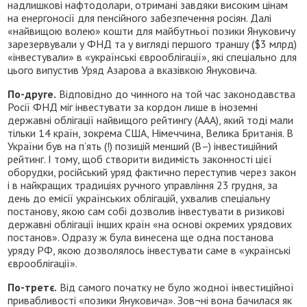
надлишкові нафтодолари, отримані завдяки високим цінам
на енергоносії для пенсійного забезпечення росіян. Далі
«найвищою волею» кошти для майбутньої позики Януковичу
зарезервували у ФНД та у вигляді першого траншу ($3 млрд)
«інвестували» в «українські єврооблігації», які спеціально для
цього випустив Уряд Азарова а вказівкою Януковича.
По-друге.
Відповідно до чинного на той час законодавства
Росії ФНД міг інвестувати за кордон лише в іноземні
державні облігації найвищого рейтингу (ААА), який тоді мали
тільки 14 країн, зокрема США, Німеччина, Велика Британія. В
України був на п’ять (!) позицій менший (В–) інвестиційний
рейтинг. І тому, щоб створити видимість законності цієї
оборудки, російський уряд фактично переступив через закон
і в найкращих традиціях ручного управління 23 грудня, за
день до емісії українських облігацій, ухвалив спеціальну
постанову, якою сам собі дозволив інвестувати в ризикові
державні облігації інших країн «на основі окремих урядових
постанов». Одразу ж була винесена ще одна постанова
уряду РФ, якою дозволялось інвестувати саме в «українські
єврооблігації».
По-третє.
Від самого початку не було жодної інвестиційної
привабливості «позики Януковича». Зов¬ні вона бачилася як