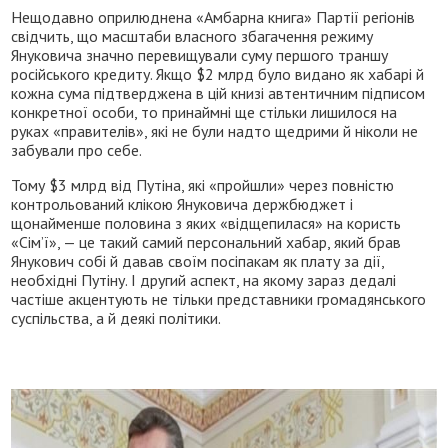
Нещодавно оприлюднена «Амбарна книга» Партії регіонів
свідчить, що масштаби власного збагачення режиму
Януковича значно перевищували суму першого траншу
російського кредиту. Якщо $2 млрд було видано як хабарі й
кожна сума підтверджена в цій книзі автентичним підписом
конкретної особи, то принаймні ще стільки лишилося на
руках «правителів», які не були надто щедрими й ніколи не
забували про себе.
Тому $3 млрд від Путіна, які «пройшли» через повністю
контрольований клікою Януковича держбюджет і
щонайменше половина з яких «відщепилася» на користь
«Сім’ї», — це такий самий персональний хабар, який брав
Янукович собі й давав своїм посіпакам як плату за дії,
необхідні Путіну. І другий аспект, на якому зараз дедалі
частіше акцентують не тільки представники громадянського
суспільства, а й деякі політики.