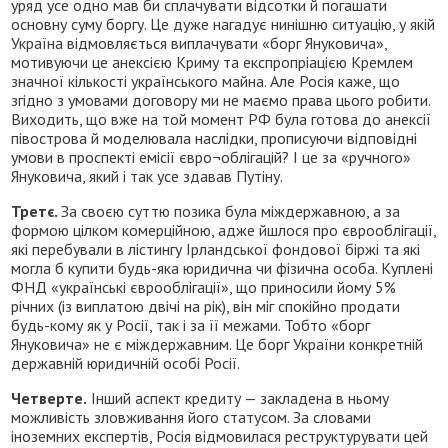
уряд усе одно мав би сплачувати відсотки й погашати
основну суму боргу. Це дуже нагадує нинішню ситуацію, у якій
Україна відмовляється виплачувати «борг Януковича»,
мотивуючи це анексією Криму та експропріацією Кремлем
значної кількості українського майна. Але Росія каже, що
згідно з умовами договору ми не маємо права цього робити.
Виходить, що вже на той момент РФ була готова до анексії
півострова й моделювала наслідки, прописуючи відповідні
умови в проспекті емісії євро¬облігацій? І це за «ручного»
Януковича, який і так усе здавав Путіну.
Третє.
За своєю суттю позика була міждержавною, а за
формою цілком комерційною, адже йшлося про єврооблігації,
які перебували в лістингу Ірландської фондової біржі та які
могла б купити будь-яка юридична чи фізична особа. Куплені
ФНД «українські єврооблігації», що приносили йому 5%
річних (із виплатою двічі на рік), він міг спокійно продати
будь-кому як у Росії, так і за її межами. Тобто «борг
Януковича» не є міждержавним. Це борг України конкретній
державній юридичній особі Росії.
Четверте.
Інший аспект кредиту — закладена в ньому
можливість зловживання його статусом. За словами
іноземних експертів, Росія відмовилася реструктурувати цей