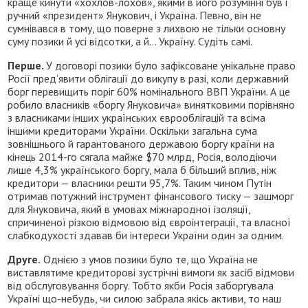
краще кинути «хохлов-лохов», якими в його розумінні був і
ручний «президент» Янукович, і Україна. Певно, він не
сумнівався в тому, що поверне з лихвою не тільки основну
суму позики й усі відсотки, а й… Україну. Судіть самі.
Перше.
У договорі позики було зафіксоване унікальне право
Росії пред’явити облігації до викупу в разі, коли державний
борг перевищить поріг 60% номінального ВВП України. А це
робило власників «боргу Януковича» винятковими порівняно
з власниками інших українських єврооблігацій та всіма
іншими кредиторами України. Оскільки загальна сума
зовнішнього й гарантованого державою боргу країни на
кінець 2014-го сягала майже $70 млрд, Росія, володіючи
лише 4,3% українського боргу, мала б більший вплив, ніж
кредитори — власники решти 95,7%. Таким чином Путін
отримав потужний інструмент фінансового тиску — зашморг
для Януковича, який в умовах міжнародної ізоляції,
спричиненої різкою відмовою від євроінтеграції, та власної
слабкодухості здавав би інтереси України один за одним.
Друге.
Однією з умов позики було те, що Україна не
виставлятиме кредиторові зустрічні вимоги як засіб відмови
від обслуговування боргу. Тобто якби Росія заборгувала
Україні що-небудь, чи силою забрала якісь активи, то наш