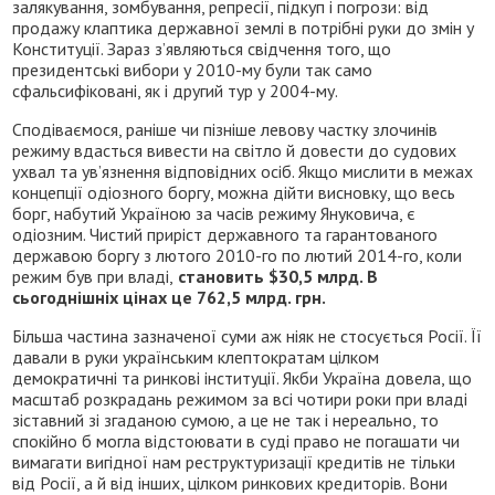
залякування, зомбування, репресії, підкуп і погрози: від
продажу клаптика державної землі в потрібні руки до змін у
Конституції. Зараз з’являються свідчення того, що
президентські вибори у 2010-му були так само
сфальсифіковані, як і другий тур у 2004-му.
Сподіваємося, раніше чи пізніше левову частку злочинів
режиму вдасться вивести на світло й довести до судових
ухвал та ув’язнення відповідних осіб. Якщо мислити в межах
концепції одіозного боргу, можна дійти висновку, що весь
борг, набутий Україною за часів режиму Януковича, є
одіозним. Чистий приріст державного та гарантованого
державою боргу з лютого 2010-го по лютий 2014-го, коли
режим був при владі,
становить $30,5 млрд. В
сьогоднішніх цінах це 762,5 млрд. грн.
Більша частина зазначеної суми аж ніяк не стосується Росії. Її
давали в руки українським клептократам цілком
демократичні та ринкові інституції. Якби Україна довела, що
масштаб розкрадань режимом за всі чотири роки при владі
зіставний зі згаданою сумою, а це не так і нереально, то
спокійно б могла відстоювати в суді право не погашати чи
вимагати вигідної нам реструктуризації кредитів не тільки
від Росії, а й від інших, цілком ринкових кредиторів. Вони