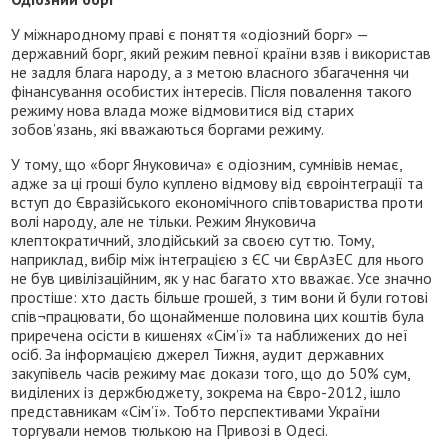
У міжнародному праві є поняття «одіозний борг» —
державний борг, який режим певної країни взяв і використав
не задля блага народу, а з метою власного збагачення чи
фінансування особистих інтересів. Після повалення такого
режиму нова влада може відмовитися від старих
зобов’язань, які вважаються боргами режиму.
У тому, що «борг Януковича» є одіозним, сумнівів немає,
адже за ці гроші було куплено відмову від євроінтеграції та
вступ до Євразійського економічного співтовариства проти
волі народу, але не тільки. Режим Януковича
клептократичний, злодійський за своєю суттю. Тому,
наприклад, вибір між інтеграцією з ЄС чи ЄврАзЕС для нього
не був цивілізаційним, як у нас багато хто вважає. Усе значно
простіше: хто дасть більше грошей, з тим вони й були готові
спів¬працювати, бо щонайменше половина цих коштів була
приречена осісти в кишенях «Сім’ї» та наближених до неї
осіб. За інформацією джерел Тижня, аудит державних
закупівель часів режиму має докази того, що до 50% сум,
виділених із держбюджету, зокрема на Євро-2012, ішло
представникам «Сім’ї». Тобто перспективами України
торгували немов тюлькою на Привозі в Одесі.