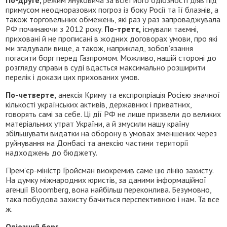
По-друге,
режим Януковича за всієї його одіозності діяв під
примусом неодноразових погроз із боку Росії та її блазнів, а
також торговельних обмежень, які раз у раз запроваджувала
РФ починаючи з 2012 року.
По-третє,
існували таємні,
приховані й не прописані в жодних договорах умови, про які
ми згадували вище, а також, наприклад, зобов’язання
погасити борг перед Газпромом. Можливо, нашій стороні до
розгляду справи в суді вдасться максимально розширити
перелік і докази цих прихованих умов.
По-четверте,
анексія Криму та експропріація Росією значної
кількості українських активів, державних і приватних,
говорять самі за себе. Ці дії РФ не лише призвели до великих
матеріальних утрат України, а й змусили нашу країну
збільшувати видатки на оборону в умовах зменшених через
руйнування на Донбасі та анексію частини території
надходжень до бюджету.
Прем’єр-міністр Гройсман виокремив саме цю лінію захисту.
На думку міжнародних юристів, за даними інформаційної
агенції Bloomberg, вона найбільш переконлива. Безумовно,
така побудова захисту бачиться перспективною і нам. Та все
ж.
Одіозний борг