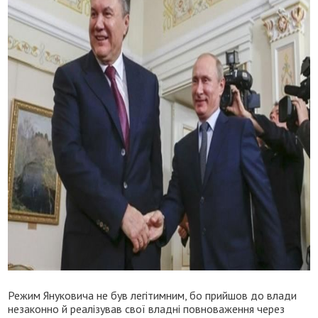
Режим Януковича не був легітимним, бо прийшов до влади
незаконно й реалізував свої владні повноваження через