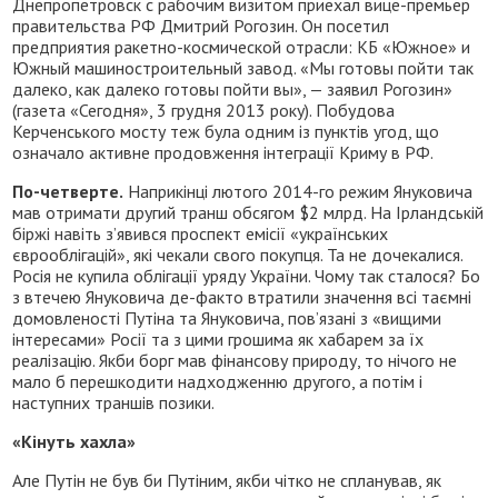
Днепропетровск с рабочим визитом приехал вице-премьер
правительства РФ Дмитрий Рогозин. Он посетил
предприятия ракетно-космической отрасли: КБ «Южное» и
Южный машиностроительный завод. «Мы готовы пойти так
далеко, как далеко готовы пойти вы», — заявил Рогозин»
(газета «Сегодня», 3 грудня 2013 року). Побудова
Керченського мосту теж була одним із пунктів угод, що
означало активне продовження інтеграції Криму в РФ.
По-четверте.
Наприкінці лютого 2014-го режим Януковича
мав отримати другий транш обсягом $2 млрд. На Ірландській
біржі навіть з’явився проспект емісії «українських
єврооблігацій», які чекали свого покупця. Та не дочекалися.
Росія не купила облігації уряду України. Чому так сталося? Бо
з втечею Януковича де-факто втратили значення всі таємні
домовленості Путіна та Януковича, пов’язані з «вищими
інтересами» Росії та з цими грошима як хабарем за їх
реалізацію. Якби борг мав фінансову природу, то нічого не
мало б перешкодити надходженню другого, а потім і
наступних траншів позики.
«Кінуть хахла»
Але Путін не був би Путіним, якби чітко не спланував, як