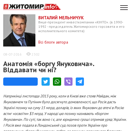
ВИТАЛИЙ МЕЛЬНИЧУК
Вице-президент инвесткомпании «КІНТО». (в 1990-
1992 - председатель Житомирского горсовета и его
исполнительного комитета)
Всі блоги автора
08-07-2016
2302
Анатомія «боргу Януковича».
ВІддавати чи ні?
Наприкінці листопада 2013 року, коли в Києві вже стояв Майдан, між
Януковичем та Путіним було досягнуто домовленості, що Росія дасть
Україні позику на суму 15 млрд. доларів, із яких Янукович до втечі в Росію
встиг «освоїти» $3 млрд. У народі цю позику називають «боргом
Януковича». По суті, так воно і є, але юридично гроші отримав уряд України.
І Росія вже подала в Лондонський суд позов проти України про