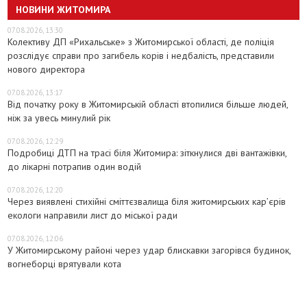
НОВИНИ ЖИТОМИРА
07.08.2026, 13:30
Колективу ДП «Рихальське» з Житомирської області, де поліція
розслідує справи про загибель корів і недбалість, представили
нового директора
07.08.2026, 13:17
Від початку року в Житомирській області втопилися більше людей,
ніж за увесь минулий рік
07.08.2026, 12:29
Подробиці ДТП на трасі біля Житомира: зіткнулися дві вантажівки,
до лікарні потрапив один водій
07.08.2026, 12:20
Через виявлені стихійні сміттєзвалища біля житомирських кар’єрів
екологи направили лист до міської ради
07.08.2026, 12:06
У Житомирському районі через удар блискавки загорівся будинок,
вогнеборці врятували кота