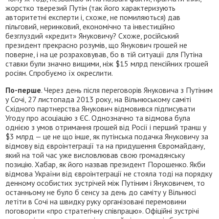
жорстко тверезий Путін (так його характеризують
авторитетні експерти і, схоже, не помиляються) дав
пільговий, неринковий, економічно та інвестиційно
безглуздий «кредит» Януковичу? Схоже, російський
президент прекрасно розумів, що Янукович грошей не
поверне, і на це розраховував, бо в тій ситуації для Путіна
ставки були значно вищими, ніж $15 млрд пенсійних грошей
росіян. Спробуємо їх окреслити.
По-перше
. Через день після переговорів Януковича з Путіним
у Сочі, 27 листопада 2013 року, на Вільнюському саміті
Східного партнерства Янукович відмовився підписувати
Угоду про асоціацію з ЄС. Однозначно та відмова була
однією з умов отримання грошей від Росії і перший транш у
$3 млрд — це не що інше, як путінська подачка Януковичу за
відмову від євроінтеграції та на придушення Євромайдану,
який на той час уже висловлював свою громадянську
позицію. Хабар, як його назвав президент Порошенко. Якби
відмова України від євроінтеграції не стояла тоді на порядку
денному особистих зустрічей між Путіним і Януковичем, то
останньому не було б сенсу за день до саміту у Вільнюсі
летіти в Сочі на швидку руку організовані перемовини
поговорити «про стратегічну співпрацю». Офіційні зустрічі