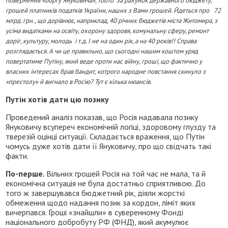
повернення «боргу Януковича», тобто за рахунок державного бюджету,
грошей платників податків України, наших з Вами грошей. Йдеться про 72
млрд. грн., що дорівнює, наприклад, 40 річних бюджетів міста Житомира, з
усіма видатками на освіту, охорону здоровя, комунальну сферу, ремонт
доріг, культуру, молодь і т.д. І не на один рік, а на 40 років!! Справа
розглядається. А чи це правильно, що сьогодні нашим коштом уряд
повертатиме Путіну, який веде проти нас війну, гроші, що фактично у
власних інтересах брав бандит, котрого народне повстання скинуло з
«престолу» й вигнало в Росію? Тут є кілька нюансів.
Путін хотів дати цю позику
Проведений аналіз показав, що Росія надавала позику
Януковичу всупереч економічній логіці, здоровому глузду та
тверезій оцінці ситуації. Складається враження, що Путін
чомусь дуже хотів дати її Януковичу, про що свідчать такі
факти.
По-перше.
Вільних грошей Росія на той час не мала, та й
економічна ситуація не була достатньо сприятливою. До
того ж завершувався бюджетний рік, діяли жорсткі
обмеження щодо надання позик за кордон, ліміт яких
вичерпався. Гроші «знайшли» в суверенному Фонді
національного добробуту РФ (ФНД), який акумулює