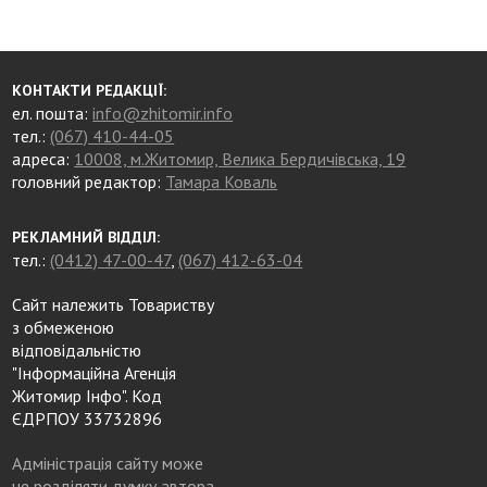
КОНТАКТИ РЕДАКЦІЇ:
ел. пошта:
info@zhitomir.info
тел.:
(067) 410-44-05
адреса:
10008, м.Житомир, Велика Бердичівська, 19
головний редактор:
Тамара Коваль
РЕКЛАМНИЙ ВІДДІЛ:
тел.:
(0412) 47-00-47
,
(067) 412-63-04
Сайт належить Товариству
з обмеженою
відповідальністю
"Інформаційна Агенція
Житомир Інфо". Код
ЄДРПОУ 33732896
Адміністрація сайту може
не розділяти думку автора