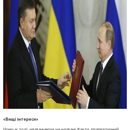
«Вищі інтереси»
Чому ж тоді, незважаючи на названі факти, прагматичний,