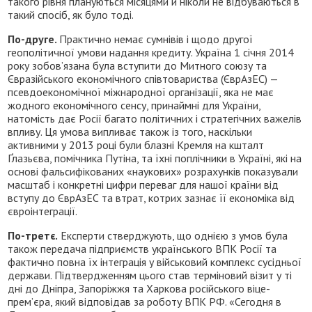
такого рівня плануються місяцями й ніколи не відбуваються в
такий спосіб, як було тоді.
По-друге.
Практично немає сумнівів і щодо другої
геополітичної умови надання кредиту. Україна 1 січня 2014
року зобов’язана була вступити до Митного союзу та
Євразійського економічного співтовариства (ЄврАзЕС) —
псевдоекономічної міжнародної організації, яка не має
жодного економічного сенсу, принаймні для України,
натомість дає Росії багато політичних і стратегічних важелів
впливу. Ця умова випливає також із того, наскільки
активними у 2013 році були блазні Кремля на кшталт
Ґлазьєва, помічника Путіна, та їхні поплічники в Україні, які на
основі фальсифікованих «наукових» розрахунків показували
масштаб і конкретні цифри переваг для нашої країни від
вступу до ЄврАзЕС та втрат, котрих зазнає її економіка від
євроінтеграції.
По-третє.
Експерти стверджують, що однією з умов була
також передача підприємств українського ВПК Росії та
фактично повна їх інтеграція у військовий комплекс сусідньої
держави. Підтвердженням цього став терміновий візит у ті
дні до Дніпра, Запоріжжя та Харкова російського віце-
прем’єра, який відповідав за роботу ВПК РФ. «Сегодня в