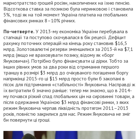
марнотратство грошей росіян, накопичених на їхню пенсію.
Відсоткова ставка за позикою була неринковою і становила
5%, тоді як на той момент Україна платила на глобальних
фінансових ринках 8–10% річних.
По-четверте.
У 2013-му економіка України перебувала в
стагнації та поступово скочувалася в бік рецесії. Дефіцит
рахунку поточних операцій на кінець року становив $16,5
млрд. Золотовалютні резерви зменшилися за 2013-й на $7,1
млрд (якщо не враховувати позику, відому як «борг
Януковича»). Потрібно було фінансувати ці дірки. Тобто за
інших рівних умов за два роки від отримання першого
траншу в розмірі $3 млрд до очікуваного погашення боргу
наприкінці 2015-го ці $15 млрд просто були б закопані в
пісок для підтримання «стабільності» Януковича. Насправді ж
їх витратили б значно раніше: тепер ми знаємо, що в 2014-
му почався різкий спад глобальних цін на сировинні товари, а
після одержання Україною $3 млрд фінансові ринки, з яких
режим Януковича черпав ліквідність протягом 2011–2013
років, повністю закрилися для нас. Режим Януковича не зміг
би повернути ці гроші.