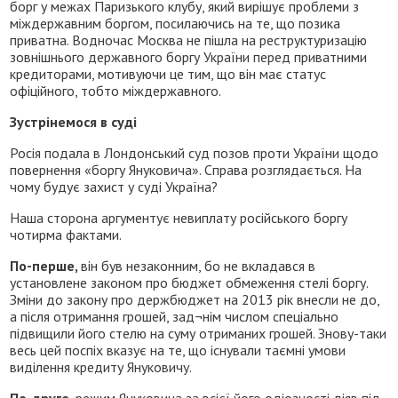
борг у межах Паризького клубу, який вирішує проблеми з
міждержавним боргом, посилаючись на те, що позика
приватна. Водночас Москва не пішла на реструктуризацію
зовнішнього державного боргу України перед приватними
кредиторами, мотивуючи це тим, що він має статус
офіційного, тобто міждержавного.
Зустрінемося в суді
Росія подала в Лондонський суд позов проти України щодо
повернення «боргу Януковича». Справа розглядається. На
чому будує захист у суді Україна?
Наша сторона аргументує невиплату російського боргу
чотирма фактами.
По-перше,
він був незаконним, бо не вкладався в
установлене законом про бюджет обмеження стелі боргу.
Зміни до закону про держбюджет на 2013 рік внесли не до,
а після отримання грошей, зад¬нім числом спеціально
підвищили його стелю на суму отриманих грошей. Знову-таки
весь цей поспіх вказує на те, що існували таємні умови
виділення кредиту Януковичу.