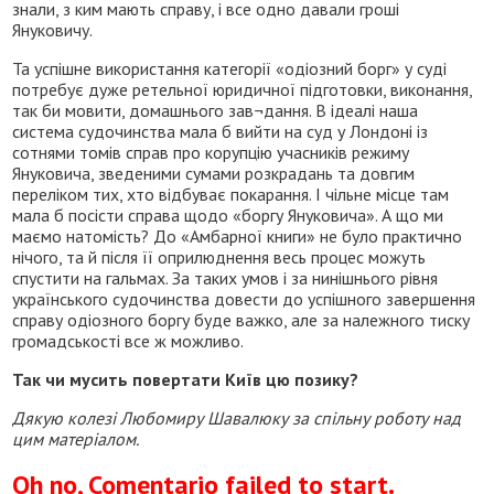
знали, з ким мають справу, і все одно давали гроші
Януковичу.
Та успішне використання категорії «одіозний борг» у суді
потребує дуже ретельної юридичної підготовки, виконання,
так би мовити, домашнього зав¬дання. В ідеалі наша
система судочинства мала б вийти на суд у Лондоні із
сотнями томів справ про корупцію учасників режиму
Януковича, зведеними сумами розкрадань та довгим
переліком тих, хто відбуває покарання. І чільне місце там
мала б посісти справа щодо «боргу Януковича». А що ми
маємо натомість? До «Амбарної книги» не було практично
нічого, та й після її оприлюднення весь процес можуть
спустити на гальмах. За таких умов і за нинішнього рівня
українського судочинства довести до успішного завершення
справу одіозного боргу буде важко, але за належного тиску
громадськості все ж можливо.
Так чи мусить повертати Київ цю позику?
Дякую колезі Любомиру Шавалюку за спільну роботу над
цим матеріалом.
Oh no, Comentario failed to start.