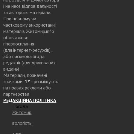
і не несе відповідальності
за авторські матеріали.
При повному чи
частковому використанні
матеріалів Житомир.info
обов’язкове
гіперпосилання
(для інтернет-ресурсів),
або письмова згода
редакції (для друкованих
видань)
Матеріали, позначені
значками:
"Р"
- розміщують
на правах реклами або
партнерства
РЕДАКЦІЙНА ПОЛІТИКА
Погода
Житомир
вологість:
тиск: