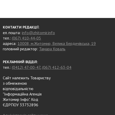
КОНТАКТИ РЕДАКЦІЇ:
ел. пошта:
info@zhitomir.info
тел.:
(067) 410-44-05
адреса:
10008, м.Житомир, Велика Бердичівська, 19
головний редактор:
Тамара Коваль
РЕКЛАМНИЙ ВІДДІЛ:
тел.:
(0412) 47-00-47
,
(067) 412-63-04
Сайт належить Товариству
з обмеженою
відповідальністю
"Інформаційна Агенція
Житомир Інфо". Код
ЄДРПОУ 33732896