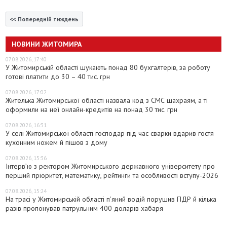
<< Попередній тиждень
НОВИНИ ЖИТОМИРА
07.08.2026, 17:40
У Житомирській області шукають понад 80 бухгалтерів, за роботу
готові платити до 30 – 40 тис. грн
07.08.2026, 17:02
Жителька Житомирської області назвала код з СМС шахраям, а ті
оформили на неї онлайн-кредитів на понад 30 тис. грн
07.08.2026, 16:31
У селі Житомирської області господар під час сварки вдарив гостя
кухонним ножем й пішов з дому
07.08.2026, 15:36
Інтерв’ю з ректором Житомирського державного університету про
перший пріоритет, математику, рейтинги та особливості вступу-2026
07.08.2026, 15:24
На трасі у Житомирській області п’яний водій порушив ПДР й кілька
разів пропонував патрульним 400 доларів хабаря