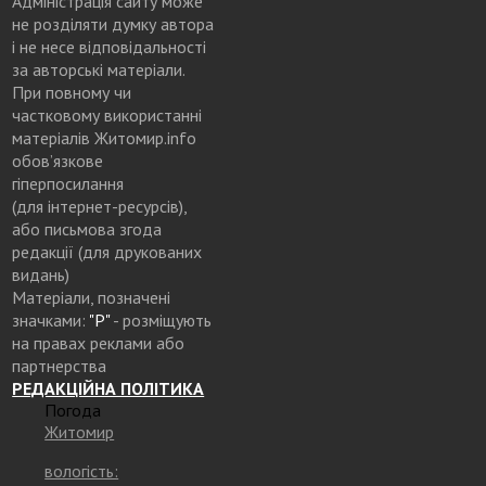
Адміністрація сайту може
не розділяти думку автора
і не несе відповідальності
за авторські матеріали.
При повному чи
частковому використанні
матеріалів Житомир.info
обов’язкове
гіперпосилання
(для інтернет-ресурсів),
або письмова згода
редакції (для друкованих
видань)
Матеріали, позначені
значками:
"Р"
- розміщують
на правах реклами або
партнерства
РЕДАКЦІЙНА ПОЛІТИКА
Погода
Житомир
вологість: