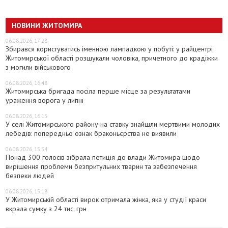
НОВИНИ ЖИТОМИРА
06.08.2026, 17:28
Збирався користуватись іменною лампадкою у побуті: у райцентрі
Житомирської області розшукали чоловіка, причетного до крадіжки
з могили військового
06.08.2026, 16:48
Житомирська бригада посіла перше місце за результатами
ураження ворога у липні
06.08.2026, 16:15
У селі Житомирського району на ставку знайшли мертвими молодих
лебедів: попередньо ознак браконьєрства не виявили
06.08.2026, 15:54
Понад 300 голосів зібрала петиція до влади Житомира щодо
вирішення проблеми безпритульних тварин та забезпечення
безпеки людей
06.08.2026, 15:18
У Житомирській області вирок отримала жінка, яка у студії краси
вкрала сумку з 24 тис. грн