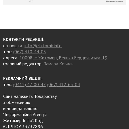
КОНТАКТИ РЕДАКЦІЇ:
ел. пошта:
info@zhitomir.info
тел.:
(067) 410-44-05
адреса:
10008, м.Житомир, Велика Бердичівська, 19
головний редактор:
Тамара Коваль
РЕКЛАМНИЙ ВІДДІЛ:
тел.:
(0412) 47-00-47
,
(067) 412-63-04
Сайт належить Товариству
з обмеженою
відповідальністю
"Інформаційна Агенція
Житомир Інфо". Код
ЄДРПОУ 33732896