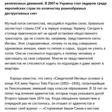
религиозных движений. В 2007-м Украина стал лидером среди
европейских стран по количеству разнообразных
деструктивных сект
Мутный поток сектантства, несущийся подобно селю, буквально
захлестнул страны СНГ и в первую очередь Украину. Сегодня в
столице практически нет ни одной остановки общественного
транспорта, где не стояли бы, например, представители секты
Иеговы. Этих сладкоречивых, почему-то на вид совершенно
одинаковых женщин, каких-то липких и серых, трудно не узнать в
толпе. Они не стесняются подходить к любому человеку и
приглашать на свои собрания. Многие из представителей
иеговистов не стесняются ходить по подъездам и даже звонят в
квартиры.
Хорошо известно, что секту «Свидетелей Иеговы» основал в
конце XIX века Чарльз Тейз Рассел (1852—1916), галантерейщик
из Пенсильвании, имевший пару классов образования. В 16 лет он
попал под влияние адвентистов, которые тогда указывали датой
Второго пришествия 1874 год. Когда обещанное пришествие в
очередной раз не состоялось, он отошел от адвентистов и
основал свой журнал — «Сторожевая башня Сиона и вестник