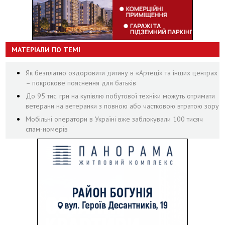
МАТЕРІАЛИ ПО ТЕМІ
Як безплатно оздоровити дитину в «Артеці» та інших центрах
– покрокове пояснення для батьків
До 95 тис. грн на купівлю побутової техніки можуть отримати
ветерани на ветеранки з повною або частковою втратою зору
Мобільні оператори в Україні вже заблокували 100 тисяч
спам-номерів