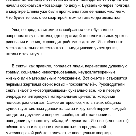
начали собираться «товарищи по цеху». Буквально через полгода
в квартире Елены уже были прописаны трое ее новых «коллег».
Что будет теперь с ее квартирой, можно только догадываться.
Увы, но представители разнообразных сект буквально
напролом лезут в школы, где под эгидой дополнительных уроков
рисования и пения, «проводят работу» с детьми. Излюбленные
места деятельности сектантов — медицинские учреждения,
школы и техникумы.
В секты, как правило, попадают люди, перенесшие душевную
травму, социально невостребованные, неудовлетворенные
жизнью или материальным положением. Вот они-то и становятся
первыми жертвами своих новых «покровителей». Руководители
секты знают о «новоприбывшем» буквально все, но в первую
очередь их интересуют материальные ценности, которыми
человек располагает. Самое интересное, что в таких общинах
существует система доносительства и круговой поруки: каждый
следит за другими и вовремя сообщает об отклонении в
поведении руководству. «Каждый служитель Иеговы (член секты)
обязан точно и искренне отчитываться о проделанной
миссионерской работе: количестве посещенных квартир,