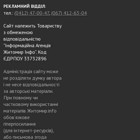
РЕКЛАМНИЙ ВІДДІЛ:
тел.:
(0412) 47-00-47
,
(067) 412-63-04
Сайт належить Товариству
з обмеженою
відповідальністю
"Інформаційна Агенція
Житомир Інфо". Код
ЄДРПОУ 33732896
Адміністрація сайту може
не розділяти думку автора
і не несе відповідальності
за авторські матеріали.
При повному чи
частковому використанні
матеріалів Житомир.info
обов’язкове
гіперпосилання
(для інтернет-ресурсів),
або письмова згода