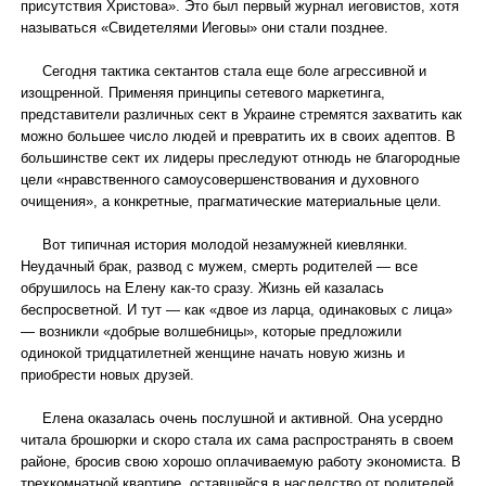
присутствия Христова». Это был первый журнал иеговистов, хотя
называться «Свидетелями Иеговы» они стали позднее.
Сегодня тактика сектантов стала еще боле агрессивной и
изощренной. Применяя принципы сетевого маркетинга,
представители различных сект в Украине стремятся захватить как
можно большее число людей и превратить их в своих адептов. В
большинстве сект их лидеры преследуют отнюдь не благородные
цели «нравственного самоусовершенствования и духовного
очищения», а конкретные, прагматические материальные цели.
Вот типичная история молодой незамужней киевлянки.
Неудачный брак, развод с мужем, смерть родителей — все
обрушилось на Елену как-то сразу. Жизнь ей казалась
беспросветной. И тут — как «двое из ларца, одинаковых с лица»
— возникли «добрые волшебницы», которые предложили
одинокой тридцатилетней женщине начать новую жизнь и
приобрести новых друзей.
Елена оказалась очень послушной и активной. Она усердно
читала брошюрки и скоро стала их сама распространять в своем
районе, бросив свою хорошо оплачиваемую работу экономиста. В
трехкомнатной квартире, оставшейся в наследство от родителей,