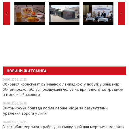
НОВИНИ ЖИТОМИРА
06.08.2026, 17:28
Збирався користуватись іменною лампадкою у побуті: у райцентрі
Житомирської області розшукали чоловіка, причетного до крадіжки
з могили військового
06.08.2026, 16:48
Житомирська бригада посіла перше місце за результатами
ураження ворога у липні
06.08.2026, 16:15
У селі Житомирського району на ставку знайшли мертвими молодих