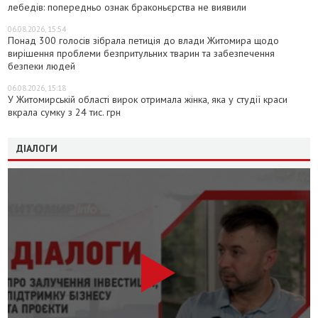
лебедів: попередньо ознак браконьєрства не виявили
06.08.2026, 15:54
Понад 300 голосів зібрала петиція до влади Житомира щодо
вирішення проблеми безпритульних тварин та забезпечення
безпеки людей
06.08.2026, 15:18
У Житомирській області вирок отримала жінка, яка у студії краси
вкрала сумку з 24 тис. грн
ДІАЛОГИ