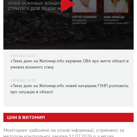
13.05.2022, 13:25
«Тема дня» на Житомир.info: керівник ОВА про життя області в
умовах воєнного стану
29.04.2022, 10:59
«Тема дня» на Житомир.info: новий начальник ГУНП розповість
про ситуацію в області
ЦІНИ В ЖИТОМИРІ
Моніторинг здійснено на основі інформації, отриманої за
методом контрольної закупки 31.07.2026 р. у місцях