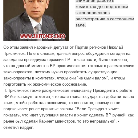
внимания работе в
комитетах для подготовки
законопроектов к
рассмотрению в сессионном
зале.
Об этом заявил народный депутат от Партии регионов Николай
Присяжнюк. По его словам, данный вопрос обсуждался сегодня на
заседании президиума фракции ПР - в частности, было отмечено,
что на данный момент в ВР практически нет готовых к рассмотрению
законопроектов, поэтому нужно проработать существующие
законопроекты в комитетах, чтобы они "не были валом", и чтобы
подготовить их экономическое обоснование.
Н.Присяжнюк также раскритиковал инициативу Президента о работе
ВР без каникул, отметив, что если глава государства действительно
хочет, чтобы работала экономика, то непонятно, почему он не
подписывает ранее принятые законы. "Если Президент хочет
показать, что идет узурпация власти и хочет сделать ВР ручной, как
ранее был сделан Кабинет министров, то это неправильно", -
отметил нардеп.