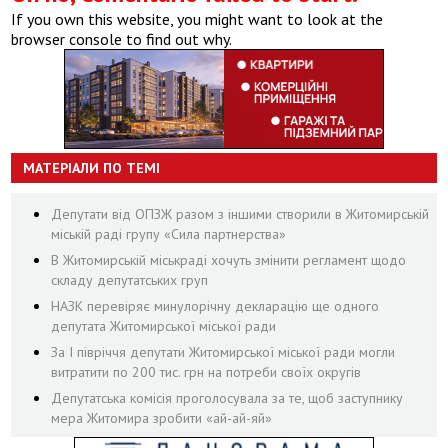
If you own this website, you might want to look at the
browser console to find out why.
МАТЕРІАЛИ ПО ТЕМІ
Депутати від ОПЗЖ разом з іншими створили в Житомирській
міській раді групу «Сила партнерства»
В Житомирській міськраді хочуть змінити регламент щодо
складу депутатських груп
НАЗК перевіряє минулорічну декларацію ще одного
депутата Житомирської міської ради
За І півріччя депутати Житомирської міської ради могли
витратити по 200 тис. грн на потреби своїх округів
Депутатська комісія проголосувала за те, щоб заступнику
мера Житомира зробити «ай-ай-яй»