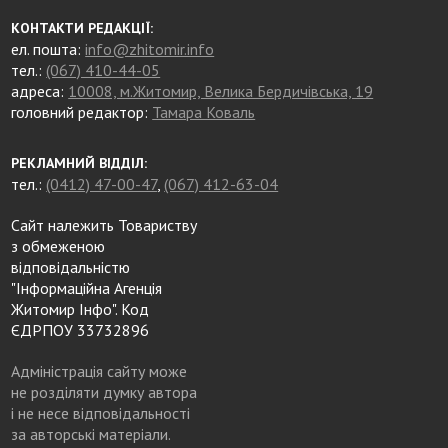
КОНТАКТИ РЕДАКЦІЇ:
ел. пошта:
info@zhitomir.info
тел.:
(067) 410-44-05
адреса:
10008, м.Житомир, Велика Бердичівська, 19
головний редактор:
Тамара Коваль
РЕКЛАМНИЙ ВІДДІЛ:
тел.:
(0412) 47-00-47
,
(067) 412-63-04
Сайт належить Товариству
з обмеженою
відповідальністю
"Інформаційна Агенція
Житомир Інфо". Код
ЄДРПОУ 33732896
Адміністрація сайту може
не розділяти думку автора
і не несе відповідальності
за авторські матеріали.