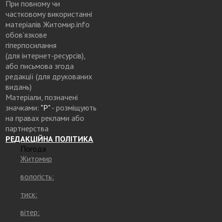
При повному чи
частковому використанні
матеріалів Житомир.info
обов’язкове
гіперпосилання
(для інтернет-ресурсів),
або письмова згода
редакції (для друкованих
видань)
Матеріали, позначені
значками:
"Р"
- розміщують
на правах реклами або
партнерства
РЕДАКЦІЙНА ПОЛІТИКА
Погода
Житомир
вологість:
тиск:
вітер: