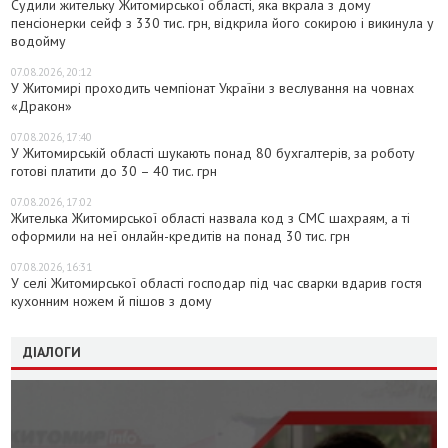
Судили жительку Житомирської області, яка вкрала з дому
пенсіонерки сейф з 330 тис. грн, відкрила його сокирою і викинула у
водойму
07.08.2026, 20:12
У Житомирі проходить чемпіонат України з веслування на човнах
«Дракон»
07.08.2026, 17:40
У Житомирській області шукають понад 80 бухгалтерів, за роботу
готові платити до 30 – 40 тис. грн
07.08.2026, 17:02
Жителька Житомирської області назвала код з СМС шахраям, а ті
оформили на неї онлайн-кредитів на понад 30 тис. грн
07.08.2026, 16:31
У селі Житомирської області господар під час сварки вдарив гостя
кухонним ножем й пішов з дому
ДІАЛОГИ