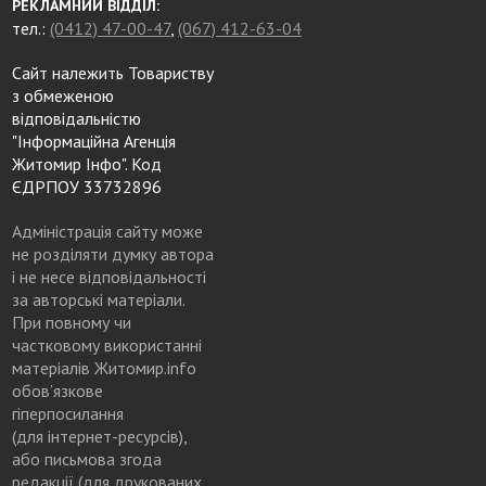
РЕКЛАМНИЙ ВІДДІЛ:
тел.:
(0412) 47-00-47
,
(067) 412-63-04
Сайт належить Товариству
з обмеженою
відповідальністю
"Інформаційна Агенція
Житомир Інфо". Код
ЄДРПОУ 33732896
Адміністрація сайту може
не розділяти думку автора
і не несе відповідальності
за авторські матеріали.
При повному чи
частковому використанні
матеріалів Житомир.info
обов’язкове
гіперпосилання
(для інтернет-ресурсів),
або письмова згода
редакції (для друкованих