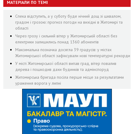
МАТЕРІАЛИ ПО ТЕМІ
Спека відступить, а у суботу буде нічний дощ зі шквалом,
градом і грозою: прогноз погоди на вихідні в Житомирі та
області
Через грозу і сильний вітер у Житомирській області без
електрики залишились понад 1360 абонентів
Максимальна позначка досягла 39 градусів: у містах
Житомирської області зафіксували нові температурні рекорди
У місті Житомирської області випав град, вітер повалив
дерева і пошкодив дахи будинків та адмінспоруд
Житомирська бригада посіла перше місце за результатами
ураження ворога у липні