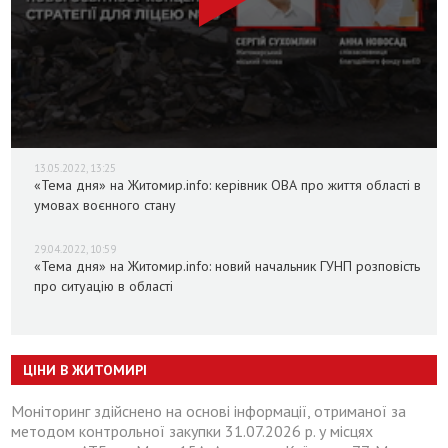
13.05.2022, 13:25
«Тема дня» на Житомир.info: керівник ОВА про життя області в
умовах воєнного стану
29.04.2022, 10:59
«Тема дня» на Житомир.info: новий начальник ГУНП розповість
про ситуацію в області
ЦІНИ В ЖИТОМИРІ
Моніторинг здійснено на основі інформації, отриманої за
методом контрольної закупки 31.07.2026 р. у місцях