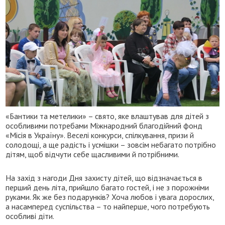
«Бантики та метелики» – свято, яке влаштував для дітей з
особливими потребами Міжнародний благодійний фонд
«Місія в Україну». Веселі конкурси, спілкування, призи й
солодощі, а ще радість і усмішки – зовсім небагато потрібно
дітям, щоб відчути себе щасливими й потрібними.
На захід з нагоди Дня захисту дітей, що відзначається в
перший день літа, прийшло багато гостей, і не з порожніми
руками. Як же без подарунків? Хоча любов і увага дорослих,
а насамперед суспільства – то найперше, чого потребують
особливі діти.