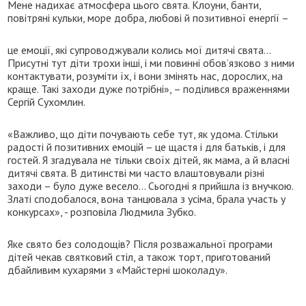
Мене надихає атмосфера цього свята. Клоуни, банти,
повітряні кульки, море добра, любові й позитивної енергії –
це емоції, які супроводжували колись мої дитячі свята…
Присутні тут діти трохи інші, і ми повинні обов’язково з ними
контактувати, розуміти їх, і вони змінять нас, дорослих, на
краще. Такі заходи дуже потрібні», – поділився враженнями
Сергій Сухомлин.
«Важливо, що діти почувають себе тут, як удома. Стільки
радості й позитивних емоцій – це щастя і для батьків, і для
гостей. Я згадувала не тільки своїх дітей, як мама, а й власні
дитячі свята. В дитинстві ми часто влаштовували різні
заходи – було дуже весело… Сьогодні я прийшла із внучкою.
Златі сподобалося, вона танцювала з усіма, брала участь у
конкурсах», - розповіла Людмила Зубко.
Яке свято без солодощів? Після розважальної програми
дітей чекав святковий стіл, а також торт, приготований
дбайливим кухарями з «Майстерні шоколаду».