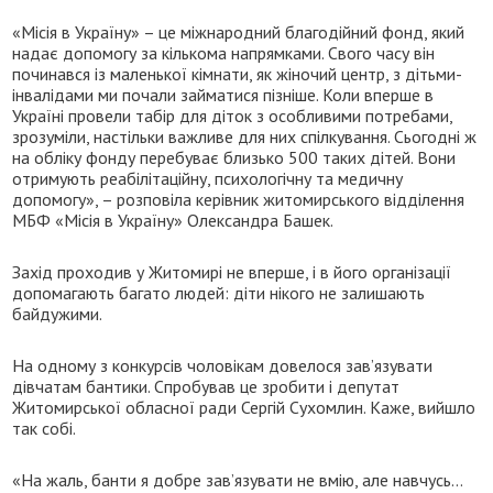
«Місія в Україну» – це міжнародний благодійний фонд, який
надає допомогу за кількома напрямками. Свого часу він
починався із маленької кімнати, як жіночий центр, з дітьми-
інвалідами ми почали займатися пізніше. Коли вперше в
Україні провели табір для діток з особливими потребами,
зрозуміли, настільки важливе для них спілкування. Сьогодні ж
на обліку фонду перебуває близько 500 таких дітей. Вони
отримують реабілітаційну, психологічну та медичну
допомогу», – розповіла керівник житомирського відділення
МБФ «Місія в Україну» Олександра Башек.
Захід проходив у Житомирі не вперше, і в його організації
допомагають багато людей: діти нікого не залишають
байдужими.
На одному з конкурсів чоловікам довелося зав’язувати
дівчатам бантики. Спробував це зробити і депутат
Житомирської обласної ради Сергій Сухомлин. Каже, вийшло
так собі.
«На жаль, банти я добре зав’язувати не вмію, але навчусь…