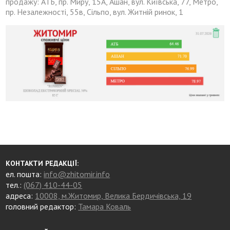
продажу: АТБ, пр. Миру, 15А, Ашан, вул. Київська, 77, Метро,
пр. Незалежності, 55в, Сільпо, вул. Житній ринок, 1
КОНТАКТИ РЕДАКЦІЇ:
ел. пошта:
info@zhitomir.info
тел.:
(067) 410-44-05
адреса:
10008, м.Житомир, Велика Бердичівська, 19
головний редактор:
Тамара Коваль