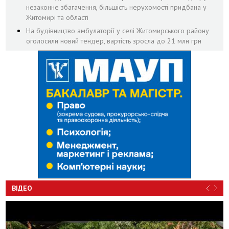
незаконне збагачення, більшість нерухомості придбана у
Житомирі та області
На будівництво амбулаторії у селі Житомирського району
оголосили новий тендер, вартість зросла до 21 млн грн
ВІДЕО