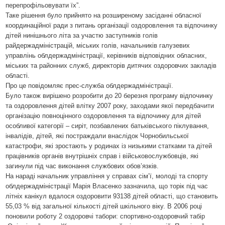
перепрофільовувати їх”.
Таке рішення було прийнято на розширеному засіданні обласної
координаційної ради з питань організації оздоровлення та відпочинку
дітей нинішнього літа за участю заступників голів
райдержадміністрацій, міських голів, начальників галузевих
управлінь облдержадміністрації, керівників відповідних обласних,
міських та районних служб, директорів дитячих оздоровчих закладів
області.
Про це повідомляє прес-служба облдержадміністрації.
Було також вирішено розробити до 20 березня програму відпочинку
та оздоровлення дітей влітку 2007 року, заходами якої передбачити
організацію повноцінного оздоровлення та відпочинку для дітей
особливої категорії – сиріт, позбавлених батьківського піклування,
інвалідів, дітей, які постраждали внаслідок Чорнобильської
катастрофи, які зростають у родинах із низькими статками та дітей
працівників органів внутрішніх справ і військовослужбовців, які
загинули під час виконання службових обов’язків.
На нараді начальник управління у справах сім’ї, молоді та спорту
облдержадміністрації Марія Власенко зазначила, що торік під час
літніх канікул вдалося оздоровити 93138 дітей області, що становить
55,03 % від загальної кількості дітей шкільного віку. В 2006 році
поновили роботу 2 оздоровчі табори: спортивно-оздоровчий табір