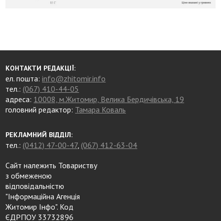
КОНТАКТИ РЕДАКЦІЇ:
ел. пошта:
info@zhitomir.info
тел.:
(067) 410-44-05
адреса:
10008, м.Житомир, Велика Бердичівська, 19
головний редактор:
Тамара Коваль
РЕКЛАМНИЙ ВІДДІЛ:
тел.:
(0412) 47-00-47
,
(067) 412-63-04
Сайт належить Товариству
з обмеженою
відповідальністю
"Інформаційна Агенція
Житомир Інфо". Код
ЄДРПОУ 33732896