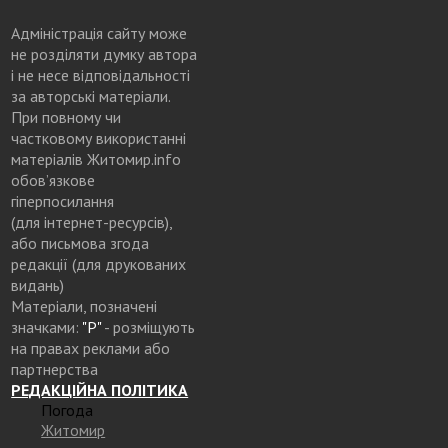
Адміністрація сайту може
не розділяти думку автора
і не несе відповідальності
за авторські матеріали.
При повному чи
частковому використанні
матеріалів Житомир.info
обов’язкове
гіперпосилання
(для інтернет-ресурсів),
або письмова згода
редакції (для друкованих
видань)
Матеріали, позначені
значками:
"Р"
- розміщують
на правах реклами або
партнерства
РЕДАКЦІЙНА ПОЛІТИКА
Погода
Житомир