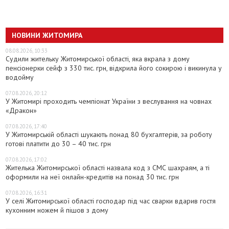
НОВИНИ ЖИТОМИРА
08.08.2026, 10:33
Судили жительку Житомирської області, яка вкрала з дому
пенсіонерки сейф з 330 тис. грн, відкрила його сокирою і викинула у
водойму
07.08.2026, 20:12
У Житомирі проходить чемпіонат України з веслування на човнах
«Дракон»
07.08.2026, 17:40
У Житомирській області шукають понад 80 бухгалтерів, за роботу
готові платити до 30 – 40 тис. грн
07.08.2026, 17:02
Жителька Житомирської області назвала код з СМС шахраям, а ті
оформили на неї онлайн-кредитів на понад 30 тис. грн
07.08.2026, 16:31
У селі Житомирської області господар під час сварки вдарив гостя
кухонним ножем й пішов з дому