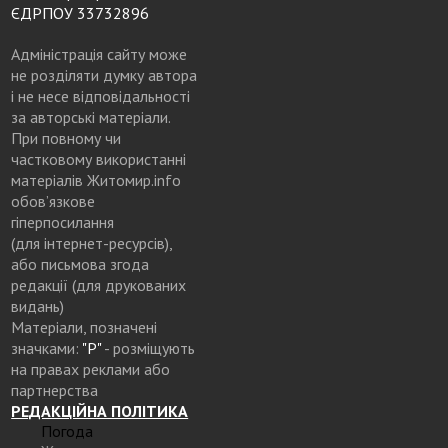
ЄДРПОУ 33732896
Адміністрація сайту може
не розділяти думку автора
і не несе відповідальності
за авторські матеріали.
При повному чи
частковому використанні
матеріалів Житомир.info
обов’язкове
гіперпосилання
(для інтернет-ресурсів),
або письмова згода
редакції (для друкованих
видань)
Матеріали, позначені
значками:
"Р"
- розміщують
на правах реклами або
партнерства
РЕДАКЦІЙНА ПОЛІТИКА
Погода