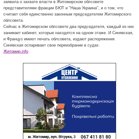
заявила о захвате власти в Житомирском облсовете
представителями фракции БЮТ и "Наша Украина", и о том, что
считает себя единственно законным председателем Житомирского
облсовета.
Сейчас в Житомирском облсовете два председателя, каждый из них
занимает кабинет, которые находятся на одном этаже. И Синявская,
и Француз имеют печать облсовета, издают распоряжения.
Синявская оспаривает свое переизбрание в судах.
Житомир.info