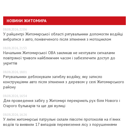
НОВИНИ ЖИТОМИРА
08.08.2026, 22:06
У райцентрі Житомирської області рятувальники допомогли водійці
вибратися з авто, понівеченого після зіткнення з мотоциклом
08.08.2026, 21:53
Начальник Житомирської ОВА закликав не нехтувати сигналами
повітряної тривоги найближчим часом і забезпечити доступ до
укриттів
08.08.2026, 18:01
Рятувальники деблокували загиблу водійку, яку затисло
конструкціями авто після зіткнення з деревом у селі Житомирського
району
08.08.2026, 16:54
Для проведення забігу у Житомирі перекриють рух біля Нового і
Старого бульварів та ще дві вулиці
08.08.2026, 16:26
У липні житомирські патрульні склали півсотні протоколів на пʼяних
водіїв та виявили 17 випадків перевезення лісу з порушеннями