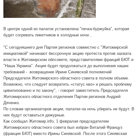
В центре одной из палаток установлена "печка-буржуйка", которая
будет согревать пикетчиков в холодные ночи...
"С сегодняшнего дня Партия регионов совместно с "Житомирской
инициативой" начинают бессрочную акцию протеста против захвата
власти в Житомирском облсовете, представителями фракций БЮТ и
"Наша Украина". Акция будет продолжаться до выполнения наших
требований -
возвращение Ирине Синявской полномочий
Председателя Житомирского областного совета в полном объеме.
Возможно, что следует возвратить «статус кво» и решать проблему
цивилизованно и по закону", - говорит заместитель Председателя
Житомирского областного отделения Партии регионов Андрей
Дяченко.
По словам организаторов акции, палатки на ночь убирать не будут. В
них будут оставаться дежурные.
Как сообщал Житомир.info, 1 февралая председателем
Житомирского областного совета был избран Виталий Француз
(фракция БЮТ) вместо Ирины Синявской. После этого Синявская