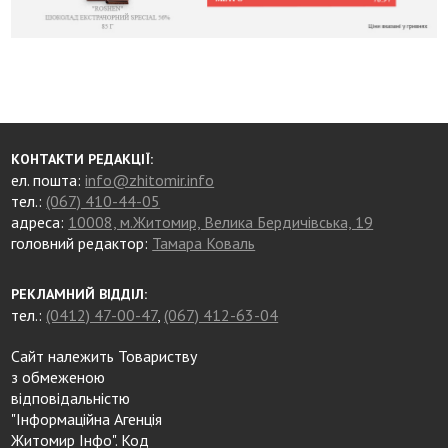
КОНТАКТИ РЕДАКЦІЇ:
ел. пошта:
info@zhitomir.info
тел.:
(067) 410-44-05
адреса:
10008, м.Житомир, Велика Бердичівська, 19
головний редактор:
Тамара Коваль
РЕКЛАМНИЙ ВІДДІЛ:
тел.:
(0412) 47-00-47
,
(067) 412-63-04
Сайт належить Товариству
з обмеженою
відповідальністю
"Інформаційна Агенція
Житомир Інфо". Код