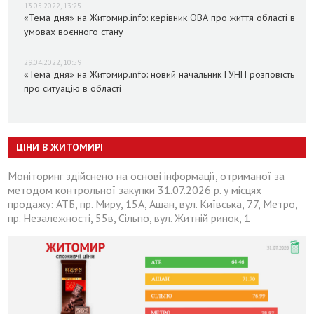
13.05.2022, 13:25
«Тема дня» на Житомир.info: керівник ОВА про життя області в
умовах воєнного стану
29.04.2022, 10:59
«Тема дня» на Житомир.info: новий начальник ГУНП розповість
про ситуацію в області
ЦІНИ В ЖИТОМИРІ
Моніторинг здійснено на основі інформації, отриманої за
методом контрольної закупки 31.07.2026 р. у місцях
продажу: АТБ, пр. Миру, 15А, Ашан, вул. Київська, 77, Метро,
пр. Незалежності, 55в, Сільпо, вул. Житній ринок, 1