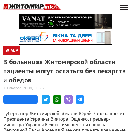
ВЛАДА
В больницах Житомирской области
пациенты могут остаться без лекарств
и обедов
20 лютого 2008, 10:38
Губернатор Житомирской области Юрий Забела просит
Президента Украины Виктора Ющенко, премьер-
министра Украины Юлию Тимошенко и спикера
Верховной Рады Арсения Яценюка принять временные