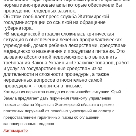
нормативно-правовые акты которые обеспечили бы
проведение тендерных закупок.
Об этом сообщает пресс-служба Житомирской
госадминистрации со ссылкой на обращение
губернатора.
«В медицинской отрасли сложилась критическая
ситуация в обеспечении лечебно-профилактических
учреждений, домов ребенка лекарствами, средствами
медицинского назначения и продуктами питания. Это
вызвано абсолютной невозможностью выполнить
требования Закона Украины «О закупке товаров, работ
и услуг за государственные средства» из-за
длительности и сложности процедуры, а также
нерешенных вопросов относительно самой
процедуры», - говорится в письме.
Как один из вариантов выхода из сложившейся ситуации Юрий
Забела предлагает дать поручения главному управлению
Госказначейства Украины в Житомирской области о приеме
платежных поручений от лечебных учреждений на оплату с
предоставлением гарантийных писем об оглашении
запланированных тендеров.
Житомир.info