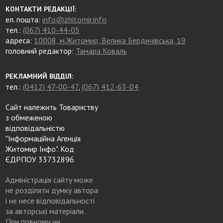
КОНТАКТИ РЕДАКЦІЇ:
ел. пошта:
info@zhitomir.info
тел.:
(067) 410-44-05
адреса:
10008, м.Житомир, Велика Бердичівська, 19
головний редактор:
Тамара Коваль
РЕКЛАМНИЙ ВІДДІЛ:
тел.:
(0412) 47-00-47
,
(067) 412-63-04
Сайт належить Товариству
з обмеженою
відповідальністю
"Інформаційна Агенція
Житомир Інфо". Код
ЄДРПОУ 33732896
Адміністрація сайту може
не розділяти думку автора
і не несе відповідальності
за авторські матеріали.
При повному чи