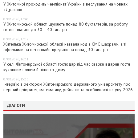
У Житомирі проходить чемпіонат України з веслування на човнах
«Дракон»
07.08.2026, 17:40
У Житомирській області шукають понад 80 бухгалтерів, за роботу
готові платити до 30 – 40 тис. грн
07.08.2026, 17:02
Жителька Житомирської області назвала код з СМС шахраям, а ті
оформили на неї онлайн-кредитів на понад 30 тис. грн
07.08.2026, 16:31
У селі Житомирської області господар під час сварки вдарив гостя
кухонним ножем й пішов з дому
07.08.2026, 15:36
Інтерв’ю з ректором Житомирського державного університету про
перший пріоритет, математику, рейтинги та особливості вступу-2026
ДІАЛОГИ