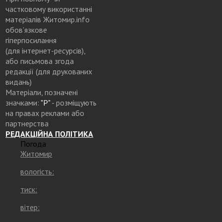
частковому використанні
матеріалів Житомир.info
обов’язкове
гіперпосилання
(для інтернет-ресурсів),
або письмова згода
редакції (для друкованих
видань)
Матеріали, позначені
значками:
"Р"
- розміщують
на правах реклами або
партнерства
РЕДАКЦІЙНА ПОЛІТИКА
Погода
Житомир
вологість:
тиск:
вітер: