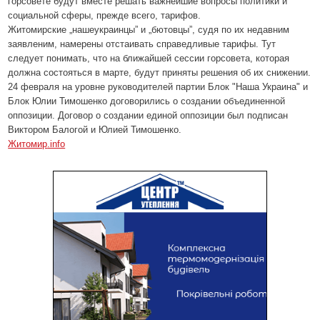
горсовете будут вместе решать важнейшие вопросы политики и
социальной сферы, прежде всего, тарифов.
Житомирские „нашеукраинцы” и „бютовцы”, судя по их недавним
заявленим, намерены отстаивать справедливые тарифы. Тут
следует понимать, что на ближайшей сессии горсовета, которая
должна состояться в марте, будут приняты решения об их снижении.
24 февраля на уровне руководителей партии Блок "Наша Украина" и
Блок Юлии Тимошенко договорились о создании объединенной
оппозиции. Договор о создании единой оппозиции был подписан
Виктором Балогой и Юлией Тимошенко.
Житомир
.info