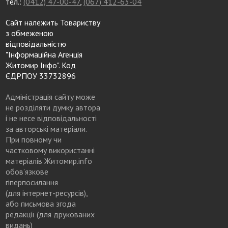
тел.:
(0412) 47-00-47
,
(067) 412-63-04
Сайт належить Товариству
з обмеженою
відповідальністю
"Інформаційна Агенція
Житомир Інфо". Код
ЄДРПОУ 33732896
Адміністрація сайту може
не розділяти думку автора
і не несе відповідальності
за авторські матеріали.
При повному чи
частковому використанні
матеріалів Житомир.info
обов’язкове
гіперпосилання
(для інтернет-ресурсів),
або письмова згода
редакції (для друкованих
видань)