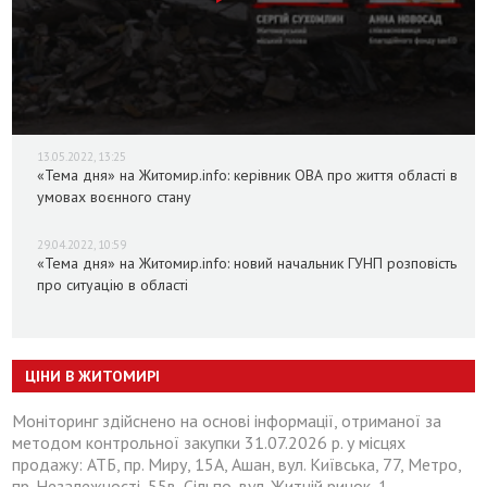
13.05.2022, 13:25
«Тема дня» на Житомир.info: керівник ОВА про життя області в
умовах воєнного стану
29.04.2022, 10:59
«Тема дня» на Житомир.info: новий начальник ГУНП розповість
про ситуацію в області
ЦІНИ В ЖИТОМИРІ
Моніторинг здійснено на основі інформації, отриманої за
методом контрольної закупки 31.07.2026 р. у місцях
продажу: АТБ, пр. Миру, 15А, Ашан, вул. Київська, 77, Метро,
пр. Незалежності, 55в, Сільпо, вул. Житній ринок, 1