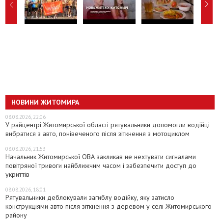
НОВИНИ ЖИТОМИРА
08.08.2026, 22:06
У райцентрі Житомирської області рятувальники допомогли водійці
вибратися з авто, понівеченого після зіткнення з мотоциклом
08.08.2026, 21:53
Начальник Житомирської ОВА закликав не нехтувати сигналами
повітряної тривоги найближчим часом і забезпечити доступ до
укриттів
08.08.2026, 18:01
Рятувальники деблокували загиблу водійку, яку затисло
конструкціями авто після зіткнення з деревом у селі Житомирського
району