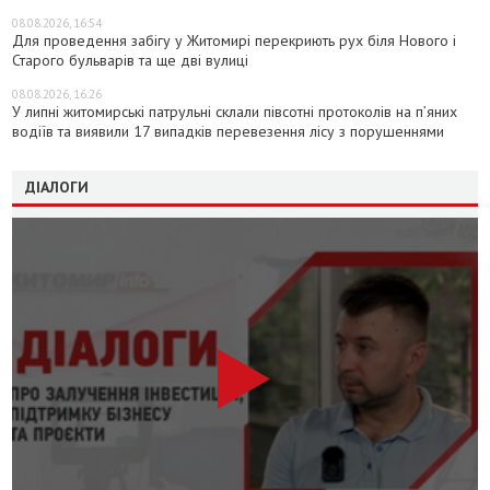
08.08.2026, 16:54
Для проведення забігу у Житомирі перекриють рух біля Нового і
Старого бульварів та ще дві вулиці
08.08.2026, 16:26
У липні житомирські патрульні склали півсотні протоколів на пʼяних
водіїв та виявили 17 випадків перевезення лісу з порушеннями
ДІАЛОГИ