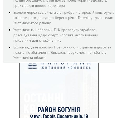
поліція розслідує справи про загибель корів і недбалість,
представили нового директора
Екологи через суд вимагають прибрати огорожі й конструкції,
які перекрили доступ до берегів річки Тетерів у трьох селах
Житомирського району
Житомирський обласний ТЦК проводить службове
розслідування щодо смерті чоловіка, якого визнали
придатним для служби в тилу
Екскомандувач логістики Повітряних сил отримав підозру за
незаконне збагачення, більшість нерухомості придбана у
Житомирі та області