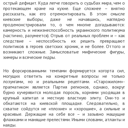
острый дефицит. Куда легче говорить о судьбах мира, чем о
протекающем кране на кухне. Еще сложнее – внятно
рассказать, как его отремонтировать. В этом смысле
киевские выборы, даже не начавшись, наглядно
продемонстрировали то, о чем многие догадываются:
камерность и нежизнеспособность украинского политикума
(частично, разумеется). Отрыв от реальных проблем и – как
следствие – неспособность их решить превращают
политиков в героев светских хроник, и не более. Оттого и
возникают сложные. Замысловатые мифические фигуры,
химеры и всяческие гидры.
Но форсированными темпами формируется когорта сил,
могущих ответить на конкретные вопросы не только
лозунгами, но и реальными рецептами. «Старожилом»-
прагматиком является Партия регионов, однако, вокруг
бурно кучерявится молодая поросль, корнями уходящая в
крупный капитал и местную властную элиту. Они-то и
обкатаются на киевской площадке. Следовательно, в
схватке сойдутся не «плохие» и «хорошие», а сильные и
красивые. Держащие на себе все – и зазывно машущие
флажками и манящие прелестями. Иными словами, атланты и
наяды.