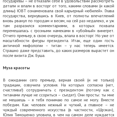
государевы – не отказали себе в удовольствии рассмотреть
детали и впали в восторг от того, какими словами (и какой
длины) ЮВТ ознаменовала свой карьерный «юбилей». Глава
государства, вернувшись в Киев, от полноты впечатлений
вновь рванул по городам и весям, на сей раз недалеко, и уж
там разразился комментариями, в которых похвала
перемешалась с грозными намеками в «убойный» винегрет.
Отчего премьер, в свою очередь, впала в восторг. Но уже от
масштабности фигуры президента. Итак, еще один гость
античной мифологии – титан – у нас теперь имеется.
Страшно даже представить, до каких размеров вырастет он
после визита Дж. Буша.
Муза красоты
В ожидании сего премьер, верная своей (и не только)
традиции, озвучила условия. На которых согласна (нет,
счастлива!) сотрудничать с президентом (потому как с
титанами лучше не ссориться – съедят). Они просты: ты мне
не мешаешь – я тебя понимаю по самое не могу. Вместе
победим. Как человек нежный и чуткий, а главное – не
чуждый современного искусства (в частности, «Шрэка»),
Юлия Тимошенко уловила, в чем на самом деле нуждается