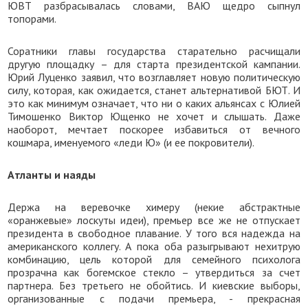
ЮВТ разбрасывалась словами, ВАЮ щедро сыпнул
топорами.
Соратники главы государства старательно расчищали
другую площадку – для старта президентской кампании.
Юрий Луценко заявил, что возглавляет новую политическую
силу, которая, как ожидается, станет альтернативой БЮТ. И
это как минимум означает, что ни о каких альянсах с Юлией
Тимошенко Виктор Ющенко не хочет и слышать. Даже
наоборот, мечтает поскорее избавиться от вечного
кошмара, именуемого «леди Ю» (и ее покровители).
Атланты и наяды
Держа на веревочке химеру (некие абстрактные
«оранжевые» лоскуты идеи), премьер все же не отпускает
президента в свободное плавание. У того вся надежда на
американского коллегу. А пока оба разыгрывают нехитрую
комбинацию, цель которой для семейного психолога
прозрачна как богемское стекло – утвердиться за счет
партнера. Без третьего не обойтись. И киевские выборы,
организованные с подачи премьера, - прекрасная