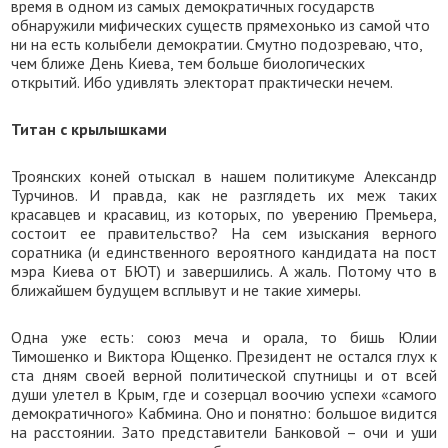
время в одном из самых демократичных государств
обнаружили мифических существ прямехонько из самой что
ни на есть колыбели демократии. Смутно подозреваю, что,
чем ближе День Киева, тем больше биологических
открытий. Ибо удивлять электорат практически нечем.
Титан с крылышками
Троянских коней отыскал в нашем политикуме Александр
Турчинов. И правда, как не разглядеть их меж таких
красавцев и красавиц, из которых, по уверению Премьера,
состоит ее правительство? На сем изыскания верного
соратника (и единственного вероятного кандидата на пост
мэра Киева от БЮТ) и завершились. А жаль. Потому что в
ближайшем будущем всплывут и не такие химеры.
Одна уже есть: союз меча и орала, то бишь Юлии
Тимошенко и Виктора Ющенко. Президент не остался глух к
ста дням своей верной политической спутницы и от всей
души улетел в Крым, где и созерцал воочию успехи «самого
демократичного» Кабмина. Оно и понятно: большое видится
на расстоянии. Зато представители Банковой – очи и уши