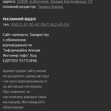
адреса:
10008, м.Житомир, Велика Бердичівська, 19
головний редактор:
Тамара Коваль
РЕКЛАМНИЙ ВІДДІЛ:
тел.:
(0412) 47-00-47
,
(067) 412-63-04
Сайт належить Товариству
з обмеженою
відповідальністю
"Інформаційна Агенція
Житомир Інфо". Код
ЄДРПОУ 33732896
Адміністрація сайту може
не розділяти думку автора
і не несе відповідальності
за авторські матеріали.
При повному чи
частковому використанні
матеріалів Житомир.info
обов’язкове