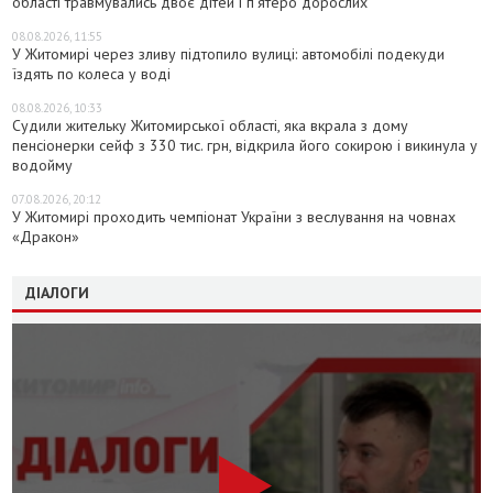
області травмувались двоє дітей і пʼятеро дорослих
08.08.2026, 11:55
У Житомирі через зливу підтопило вулиці: автомобілі подекуди
їздять по колеса у воді
08.08.2026, 10:33
Судили жительку Житомирської області, яка вкрала з дому
пенсіонерки сейф з 330 тис. грн, відкрила його сокирою і викинула у
водойму
07.08.2026, 20:12
У Житомирі проходить чемпіонат України з веслування на човнах
«Дракон»
ДІАЛОГИ