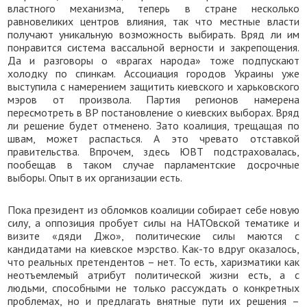
властного механизма, теперь в стране несколько
равновеликих центров влияния, так что местные власти
получают уникальную возможность выбирать. Вряд ли им
понравится система вассальной верности и закрепощения.
Да и разговоры о «врагах народа» тоже подпускают
холодку по спинкам. Ассоциация городов Украины уже
выступила с намерением защитить киевского и харьковского
мэров от произвола. Партия регионов намерена
пересмотреть в ВР постановление о киевских выборах. Вряд
ли решение будет отменено. Зато коалиция, трещащая по
швам, может распасться. А это чревато отставкой
правительства. Впрочем, здесь ЮВТ подстраховалась,
пообещав в таком случае парламентские досрочные
выборы. Опыт в их организации есть.
Пока президент из обломков коалиции собирает себе новую
силу, а оппозиция пробует силы на НАТОвской тематике и
визите «дяди Джо», политические силы маются с
кандидатами на киевское мэрство. Как-то вдруг оказалось,
что реальных претендентов – нет. То есть, харизматики как
неотъемлемый атрибут политической жизни есть, а с
людьми, способными не только рассуждать о конкретных
проблемах, но и предлагать внятные пути их решения –