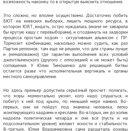
возможность наконец-то в открытую выяснить отношения.
Это сложно, но вполне осуществимо. Достаточно побить
БЮТ на киевских выборах, лишить мощного ресурса, в
котором ЮВТ, видать, остро нуждалась (иначе не заварила
бы крутую кашу с перевыборами), и отодвинуть на задворки
процесса простым ходом – ситуативным альянсом с ПР.
Тормозит комбинацию, насколько можно судить, как раз
Партия регионов: там еще не решили, что для страны лучше
и (немаловажно) где гарантии выполнения всех условий
джентльменского (другого с оппозицией и не может быть)
соглашения. У Юлии Тимошенко для решающей битвы
остается разве что исполнительная вертикаль и органы
местного самоуправления.
Но здесь премьер допустила серьезный просчет: полагать,
что мэры моментально уяснят, кого надо слушаться, и
побегут к ней под крыло, по меньшей мере наивно. Во-
первых, они не пойдут под знамена человека, легко
жонглирующего кадрами и креслами. Во-вторых, им до колик
надоела политическая чехарда и они все (пусть и на
подсознательном уровне) желают ясности и стабильности.
В-третьих, Юлия Владимировна сама расшатала основы