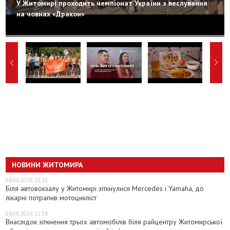
У Житомирі проходить чемпіонат України з веслування
на човнах «Дракон»
НОВИНИ ЖИТОМИРА
08.08.2026, 15:13
Біля автовокзалу у Житомирі зіткнулися Mercedes і Yamaha, до
лікарні потрапив мотоцикліст
08.08.2026, 12:38
Внаслідок зіткнення трьох автомобілів біля райцентру Житомирської