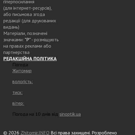
гіперпосилання
(для інтернет-ресурсів),
або письмова згода
редакції (для друкованих
видань)
Матеріали, позначені
значками:
"Р"
- розміщують
на правах реклами або
партнерства
РЕДАКЦІЙНА ПОЛІТИКА
Погода
Житомир
вологість:
тиск:
вітер:
Погода на 10 днів від
sinoptik.ua
© 2026
Zhitomir.INFO
Всі права захищені. Розроблено