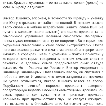
титан. Красота душевная – ее ни за какие деньги (кресла) не
купишь. Фрейд отдыхает.
Виктор Ющенко, впрочем, в точности по Фрейду и ученику
его Юнгу отрывался от забот по полной. В прямом смысле
этого слова – в кабине истребителя. Видать, слава ВВП (не
путать с валовым национальным!) сподвигла президента на
самоличное управление военным самолетом. Во-первых,
нотка мужественности гаранту не повредит. Во-вторых, для
окружения символично и само слово «истребитель». После
чего оставалось разве что ждать украинской интерпретации
«мочить в сортире». Титан с крыльями – почти Прометей, у
которого некоторые товарищи в прямом смысле сидят в
печенках. И здравый смысл предписывает оных оттуда
вывести. Но – Украина не Россия и Виктор Андреевич не
Владимир Владимирыч. Налетавшись вволю, он спустился с
небес на землю. И увидел, что земля запущена до предела.
Не успев отдышаться, Виктор Ющенко взялся за топор.
Порубанием лишней поросли президент завершил
плодотворную неделю. Расчищая «Мыстецькый Арсенал», он
столь яростно сек сучья, что к призывам премьера
«понимать друг друга» остался глух. Но следует ожидать,
что выскажется в ближайшие дни. Во всяком случае, пока