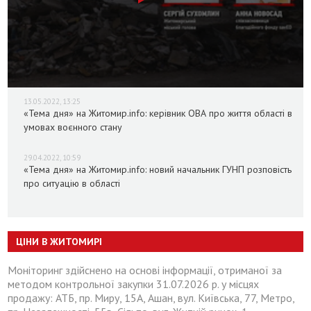
13.05.2022, 13:25
«Тема дня» на Житомир.info: керівник ОВА про життя області в
умовах воєнного стану
29.04.2022, 10:59
«Тема дня» на Житомир.info: новий начальник ГУНП розповість
про ситуацію в області
ЦІНИ В ЖИТОМИРІ
Моніторинг здійснено на основі інформації, отриманої за
методом контрольної закупки 31.07.2026 р. у місцях
продажу: АТБ, пр. Миру, 15А, Ашан, вул. Київська, 77, Метро,