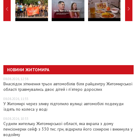
НОВИНИ ЖИТОМИРА
08.08.2026, 12:38
Внаслідок зіткнення трьох автомобілів біля райцентру Житомирської
області травмувались двоє дітей і пʼятеро дорослих
08.08.2026, 11:55
У Житомирі через зливу підтопило вулиці: автомобілі подекуди
їздять по колеса у воді
08.08.2026, 10:33
Судили жительку Житомирської області, яка вкрала з дому
пенсіонерки сейф з 330 тис. грн, відкрила його сокирою і викинула у
водойму