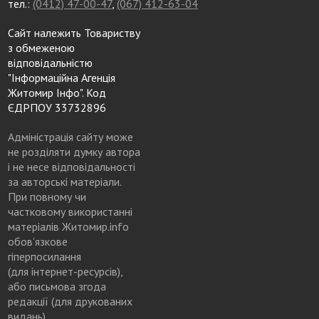
тел.:
(0412) 47-00-47
,
(067) 412-63-04
Сайт належить Товариству
з обмеженою
відповідальністю
"Інформаційна Агенція
Житомир Інфо". Код
ЄДРПОУ 33732896
Адміністрація сайту може
не розділяти думку автора
і не несе відповідальності
за авторські матеріали.
При повному чи
частковому використанні
матеріалів Житомир.info
обов’язкове
гіперпосилання
(для інтернет-ресурсів),
або письмова згода
редакції (для друкованих
видань)