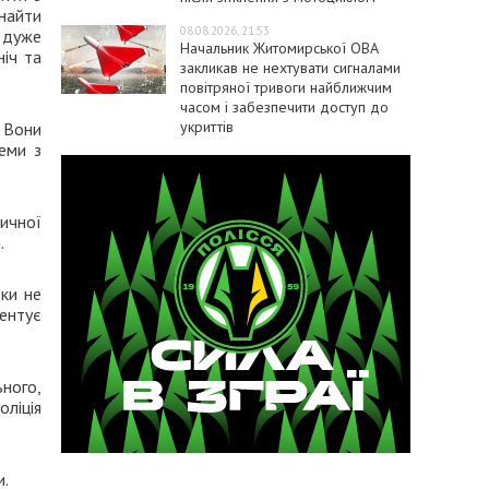
знайти
08.08.2026, 21:53
 дуже
Начальник Житомирської ОВА
ніч та
закликав не нехтувати сигналами
повітряної тривоги найближчим
часом і забезпечити доступ до
укриттів
. Вони
еми з
ичної
.
оки не
ентує
ьного,
оліція
и.