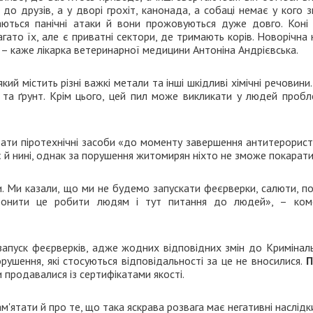
до друзів, а у дворі грохіт, канонада, а собаці немає у кого 
аються панічні атаки й вони прожовуються дуже довго. Коні
агато їх, але є приватні сектори, де тримають корів. Новорічна 
, – каже лікарка ветеринарної медицини Антоніна Андрієвська.
 який містить різні важкі метали та інші шкідливі хімічні речовини
 та ґрунт. Крім цього, цей пил може викликати у людей пробл
ати піротехнічні засоби «до моменту завершення антитерорист
іє й нині, однак за порушення житомирян ніхто не зможе покарати
и. Ми казали, що ми не будемо запускати феєрверки, салюти, п
оронити це робити людям і тут питання до людей», – ком
а запуск феєрверків, адже жодних відповідних змін до Кримінал
ушення, які стосуються відповідальності за це не вносилися.
П
 продавалися із сертифікатами якості.
м'ятати й про те, що така яскрава розвага має негативні наслідк