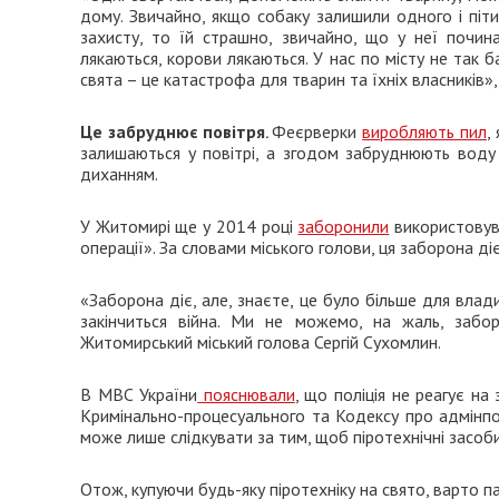
дому. Звичайно, якщо собаку залишили одного і піти 
захисту, то їй страшно, звичайно, що у неї почин
лякаються, корови лякаються. У нас по місту не так б
свята – це катастрофа для тварин та їхніх власників»
Це забруднює повітря
.
Феєрверки
виробляють пил
,
залишаються у повітрі, а згодом забруднюють воду
диханням.
У Житомирі ще у 2014 році
заборонили
використовув
операції». За словами міського голови, ця заборона д
«Заборона діє, але, знаєте, це було більше для влад
закінчиться війна. Ми не можемо, на жаль, заб
Житомирський міський голова Сергій Сухомлин.
В МВС України
пояснювали
, що поліція не реагує н
Кримінально-процесуального та Кодексу про адмінпор
може лише слідкувати за тим, щоб піротехнічні засоби
Отож, купуючи будь-яку піротехніку на свято, варто па