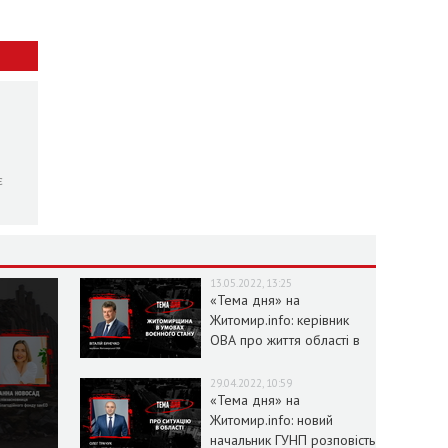
є
13.05.2022, 13:25
«Тема дня» на
Житомир.info: керівник
ОВА про життя області в
умовах воєнного стану
29.04.2022, 10:59
«Тема дня» на
Житомир.info: новий
начальник ГУНП розповість