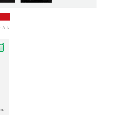
про ситуацію в області
: АТБ,