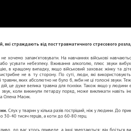
ей, які страждають від посттравматичного стресового розла
о не хочемо запам’ятовувати. На навчаннях військові навчають
або усувати небезпеку. Вживання алкоголю, плюс звуки вибухі
ію, в кращому випадку, якщо військовий заховає жінку та діт
вистрибне не в ту сторону. По суті, люди, які використовують
і травми, яких абсолютно не було б, якби не ці голосні звуки. Те
 дій, це дуже велика травма для психіки. Також якщо у людини є
й звук, коли викинули петарду поряд, може викликати навіть і
ка Олена Масик.
ини.
Слух у тварин у кілька разів гостріший, ніж у людини. До при
о 30-40 тисяч герців, а коти до 60-80 герц.
иво, до вас хтось приведе, а інші звертаються: він боїться в