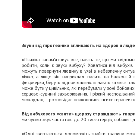
Звуки від піротехніки впливають на здоров’я люд
«Психіка запам'ятовує все, навіть те, що ми свідом
робити, коли є звуки вибуху? Ховатися від вибухів 
можуть повернути людину в уяві в небезпечну ситуац
ліжко, а якщо він, наприклад, палить на балконі й 
феєрверки, беруть відповідальність навіть за якісь так
може бути у цивільних, які перебували у зоні бойових
серцево-судинні захворювання, і різкий несподівани
міокарда», – розповідає психологиня, психотерапевт
Від вибухового
«
свята
»
щоразу страждають твар
ми чуємо звук частотою до 20 тисяч герців, собаки - д
«Одні звертаються, допоможіть знайти тварину, можл