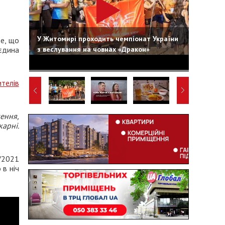
У Житомирі проходить чемпіонат України
те, що
з веслування на човнах «Дракон»
 єдина
телів
ення,
карні.
/2021
 в ніч