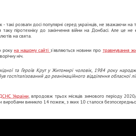
- такі розваги досі популярні серед українців, не зважаючи на 
 таку піротехніку до закінчення війни на Донбасі. Але це не
лютів на свята.
о року
на нашому сайті
з’являються новини про
травмування жи
орічну ніч.
хідної та Героїв Крут у Житомирі чоловік, 1984 року народж
був госпіталізований до реанімаційного відділення обласної лі
ДСНС України
, впродовж трьох місяців зимового періоду 2020
 виробами виникло 14 пожеж, з яких 10 сталося безпосередньо