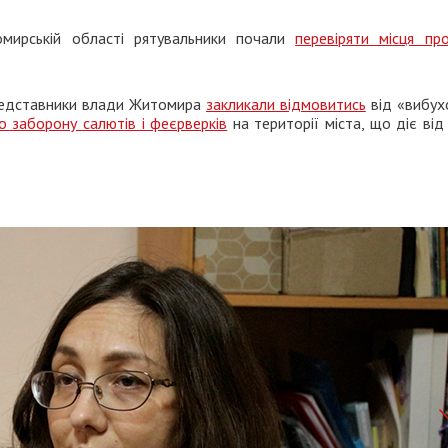
мирській області рятувальники почали
перевіряти місця пр
представники влади Житомира
закликали відмовитись
від «вибух
о заборону салютів і феєрверків
на території міста, що діє ві