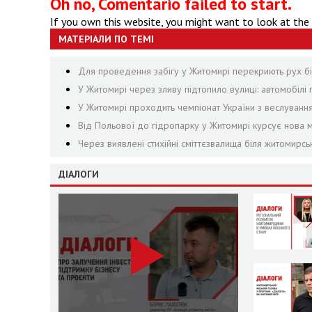
Oh no, Comentario failed to start.
If you own this website, you might want to look at the
МАТЕРІАЛИ ПО ТЕМІ
Для проведення забігу у Житомирі перекриють рух біл
У Житомирі через зливу підтопило вулиці: автомобілі 
У Житомирі проходить чемпіонат України з веслуванн
Від Польової до гідропарку у Житомирі курсує нова м
Через виявлені стихійні сміттєзвалища біля житомирсь
ДІАЛОГИ