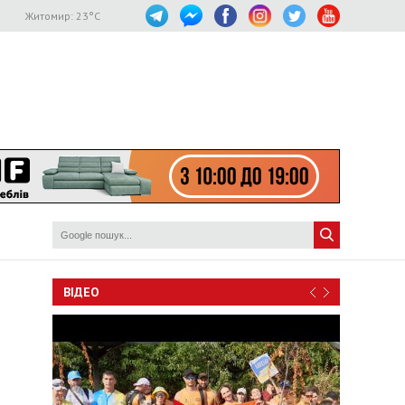
Житомир:
23
°C
ВІДЕО