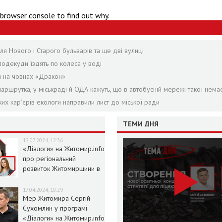
 browser console to find out why.
я Нового і Старого бульварів та ще дві вулиці
подекуди їздять по колеса у воді
я на човнах «Дракон»
аршрутка, у міськраді й ОДА кажуть, що в автобусній мережі такої нема
ких кар’єрів екологи направили лист до міської ради
ТЕМИ ДНЯ
12.07.2024, 12:36
«Діалоги» на Житомир.info
про регіональний
розвиток Житомирщини в
умовах воєнного стану
17.04.2024, 10:29
Мер Житомира Сергій
Сухомлин у програмі
«Діалоги» на Житомир.info