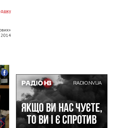
одажу
ових»
д 2014