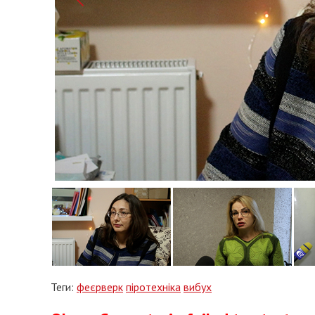
Теги:
феєрверк
піротехніка
вибух