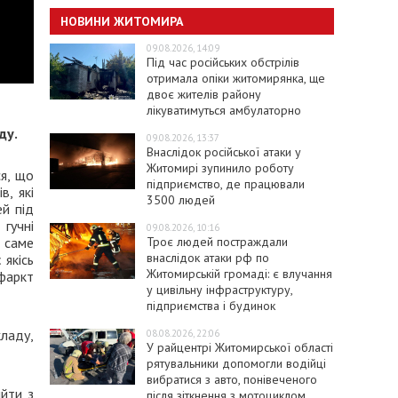
НОВИНИ ЖИТОМИРА
09.08.2026, 14:09
Під час російських обстрілів
отримала опіки житомирянка, ще
двоє жителів району
лікуватимуться амбулаторно
ду.
09.08.2026, 13:37
Внаслідок російської атаки у
Житомирі зупинило роботу
ся, що
підприємство, де працювали
в, які
3500 людей
ей під
 гучні
09.08.2026, 10:16
Троє людей постраждали
ж саме
внаслідок атаки рф по
 якісь
Житомирській громаді: є влучання
нфаркт
у цивільну інфраструктуру,
підприємства і будинок
кладу,
08.08.2026, 22:06
У райцентрі Житомирської області
рятувальники допомогли водійці
вибратися з авто, понівеченого
ийти з
після зіткнення з мотоциклом