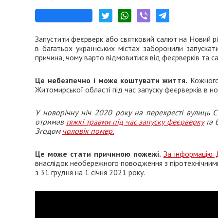
Запустити феєрверк або святковий салют на Новий рік 
в багатьох українських містах заборонили запускати
причина, чому варто відмовитися від феєрверків та са
Це небезпечно і може коштувати життя.
Кожног
Житомирської області під час запуску феєрверків в нов
У новорічну ніч 2020 року на перехресті вулиць С
отримав
тяжкі травми під час запуску феєрверку
та 
Згодом
чоловік помер.
Це може стати причиною пожежі.
За інформацію 
внаслідок необережного поводження з піротехнічними
з 31 грудня на 1 січня 2021 року.