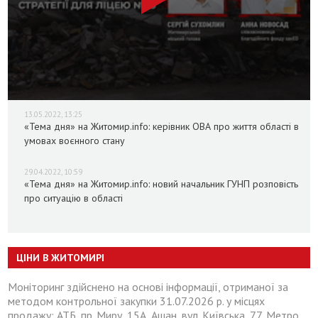
13.05.2022, 13:25
«Тема дня» на Житомир.info: керівник ОВА про життя області в
умовах воєнного стану
29.04.2022, 10:59
«Тема дня» на Житомир.info: новий начальник ГУНП розповість
про ситуацію в області
ЦІНИ В ЖИТОМИРІ
Моніторинг здійснено на основі інформації, отриманої за
методом контрольної закупки 31.07.2026 р. у місцях
продажу: АТБ, пр. Миру, 15А, Ашан, вул. Київська, 77, Метро,