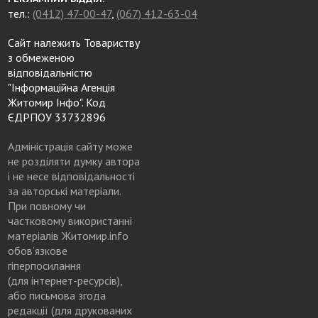
тел.:
(0412) 47-00-47
,
(067) 412-63-04
Сайт належить Товариству
з обмеженою
відповідальністю
"Інформаційна Агенція
Житомир Інфо". Код
ЄДРПОУ 33732896
Адміністрація сайту може
не розділяти думку автора
і не несе відповідальності
за авторські матеріали.
При повному чи
частковому використанні
матеріалів Житомир.info
обов’язкове
гіперпосилання
(для інтернет-ресурсів),
або письмова згода
редакції (для друкованих