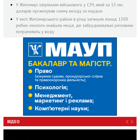
У Житомирі затримали військового у СЗЧ, який за 15 тис.
доларів організував схему виїзду за кордон
У місті Житомирського районі в річці загинули понад 1300
рибин: екологи знайшли місце, де забруднювальні речовини
потрапляють у воду
ВІДЕО