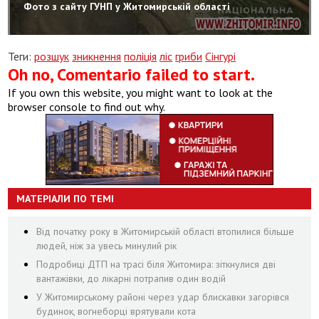
Фото з сайту ГУНП у Житомирській області
Теги:
розшук
зникнення
поліція
ліс
гриби
Сінгурі
Oh no, Comentario failed to start.
If you own this website, you might want to look at the
browser console to find out why.
МАТЕРІАЛИ ПО ТЕМІ
Від початку року в Житомирській області втопилися більше
людей, ніж за увесь минулий рік
Подробиці ДТП на трасі біля Житомира: зіткнулися дві
вантажівки, до лікарні потрапив один водій
У Житомирському районі через удар блискавки загорівся
будинок, вогнеборці врятували кота