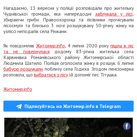
Нагадаємо, 13 вересня у поліції розповідали про жительку
Чуднівської громади, яка напередодні
заблукала у лісі
,
збираючи гриби. Правоохоронці та лісівники прочісували
лісосмуги та близько 3 ночі розшукувану 50-річну жінку на
узліссі неподалік села Рижани.
Як повідомляв
Житомир.info
, 4 липня 2020 року
пішла в ліс
та не повернулася
додому 83-річна жителька села
Карвинівка Романівського району Житомирської області
Людмила Шатило. Поліція оголосила жінку в розшук. 6 липня
бабусю розшукали
поблизу села Годиха. Згодом пенсіонерка
розповіла, що
вибратися з лісу
їй допоміг пес Тітушка.
Житомир.info
Підписуйтесь на Житомир.info в Telegram