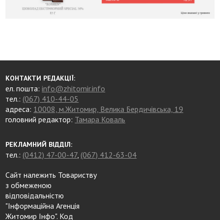
КОНТАКТИ РЕДАКЦІЇ:
ел. пошта:
info@zhitomir.info
тел.:
(067) 410-44-05
адреса:
10008, м.Житомир, Велика Бердичівська, 19
головний редактор:
Тамара Коваль
РЕКЛАМНИЙ ВІДДІЛ:
тел.:
(0412) 47-00-47
,
(067) 412-63-04
Сайт належить Товариству
з обмеженою
відповідальністю
"Інформаційна Агенція
Житомир Інфо". Код