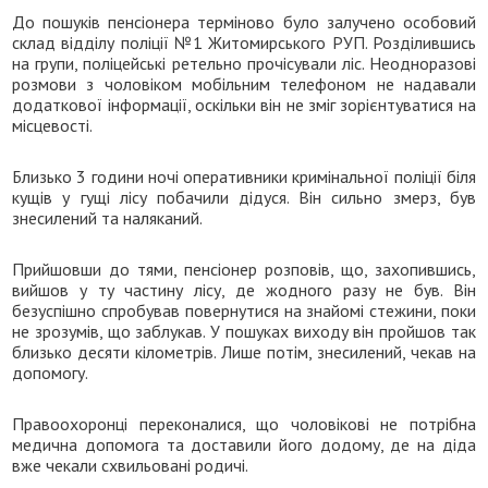
До пошуків пенсіонера терміново було залучено особовий
склад відділу поліції №1 Житомирського РУП. Розділившись
на групи, поліцейські ретельно прочісували ліс. Неодноразові
розмови з чоловіком мобільним телефоном не надавали
додаткової інформації, оскільки він не зміг зорієнтуватися на
місцевості.
Близько 3 години ночі оперативники кримінальної поліції біля
кущів у гущі лісу побачили дідуся. Він сильно змерз, був
знесилений та наляканий.
Прийшовши до тями, пенсіонер розповів, що, захопившись,
вийшов у ту частину лісу, де жодного разу не був. Він
безуспішно спробував повернутися на знайомі стежини, поки
не зрозумів, що заблукав. У пошуках виходу він пройшов так
близько десяти кілометрів. Лише потім, знесилений, чекав на
допомогу.
Правоохоронці переконалися, що чоловікові не потрібна
медична допомога та доставили його додому, де на діда
вже чекали схвильовані родичі.