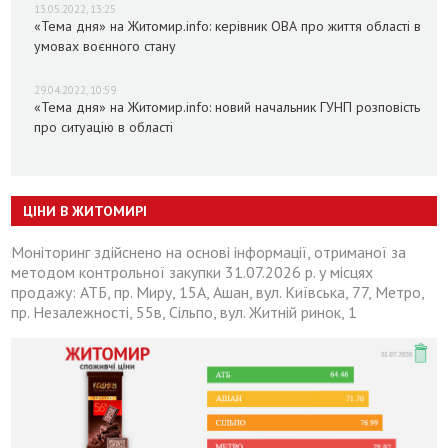
13.05.2022, 13:25
«Тема дня» на Житомир.info: керівник ОВА про життя області в
умовах воєнного стану
29.04.2022, 10:59
«Тема дня» на Житомир.info: новий начальник ГУНП розповість
про ситуацію в області
ЦІНИ В ЖИТОМИРІ
Моніторинг здійснено на основі інформації, отриманої за
методом контрольної закупки 31.07.2026 р. у місцях
продажу: АТБ, пр. Миру, 15А, Ашан, вул. Київська, 77, Метро,
пр. Незалежності, 55в, Сільпо, вул. Житній ринок, 1