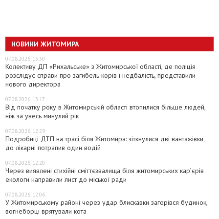
НОВИНИ ЖИТОМИРА
07.08.2026, 13:30
Колективу ДП «Рихальське» з Житомирської області, де поліція
розслідує справи про загибель корів і недбалість, представили
нового директора
07.08.2026, 13:17
Від початку року в Житомирській області втопилися більше людей,
ніж за увесь минулий рік
07.08.2026, 12:29
Подробиці ДТП на трасі біля Житомира: зіткнулися дві вантажівки,
до лікарні потрапив один водій
07.08.2026, 12:20
Через виявлені стихійні сміттєзвалища біля житомирських кар’єрів
екологи направили лист до міської ради
07.08.2026, 12:06
У Житомирському районі через удар блискавки загорівся будинок,
вогнеборці врятували кота