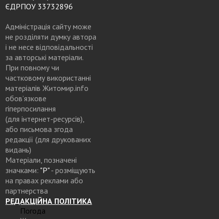
ЄДРПОУ 33732896
Адміністрація сайту може
не розділяти думку автора
і не несе відповідальності
за авторські матеріали.
При повному чи
частковому використанні
матеріалів Житомир.info
обов’язкове
гіперпосилання
(для інтернет-ресурсів),
або письмова згода
редакції (для друкованих
видань)
Матеріали, позначені
значками:
"Р"
- розміщують
на правах реклами або
партнерства
РЕДАКЦІЙНА ПОЛІТИКА
Погода