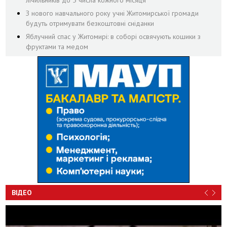
лічильників до 5 числа кожного місяця
З нового навчального року учні Житомирської громади
будуть отримувати безкоштовні сніданки
Яблучний спас у Житомирі: в соборі освячують кошики з
фруктами та медом
ВІДЕО