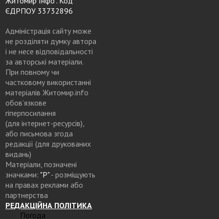
Житомир Інфо". Код
ЄДРПОУ 33732896
Адміністрація сайту може
не розділяти думку автора
і не несе відповідальності
за авторські матеріали.
При повному чи
частковому використанні
матеріалів Житомир.info
обов’язкове
гіперпосилання
(для інтернет-ресурсів),
або письмова згода
редакції (для друкованих
видань)
Матеріали, позначені
значками:
"Р"
- розміщують
на правах реклами або
партнерства
РЕДАКЦІЙНА ПОЛІТИКА
Погода