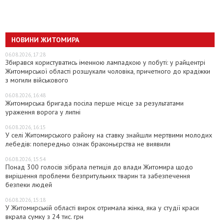
НОВИНИ ЖИТОМИРА
06.08.2026, 17:28
Збирався користуватись іменною лампадкою у побуті: у райцентрі
Житомирської області розшукали чоловіка, причетного до крадіжки
з могили військового
06.08.2026, 16:48
Житомирська бригада посіла перше місце за результатами
ураження ворога у липні
06.08.2026, 16:15
У селі Житомирського району на ставку знайшли мертвими молодих
лебедів: попередньо ознак браконьєрства не виявили
06.08.2026, 15:54
Понад 300 голосів зібрала петиція до влади Житомира щодо
вирішення проблеми безпритульних тварин та забезпечення
безпеки людей
06.08.2026, 15:18
У Житомирській області вирок отримала жінка, яка у студії краси
вкрала сумку з 24 тис. грн