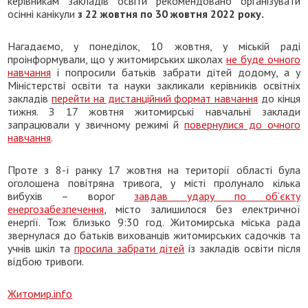
керівникам закладів освіти рекомендовано організувати
осінні канікули
з 22 жовтня по 30 жовтня 2022 року.
Нагадаємо, у понеділок, 10 жовтня, у міській раді
проінформували, що у житомирських школах
не буде очного
навчання
і попросили батьків забрати дітей додому, а у
Міністерстві освіти та науки закликали керівників освітніх
закладів
перейти на дистанційний формат навчання
до кінця
тижня. З 17 жовтня житомирські навчальні заклади
запрацювали у звичному режимі й
повернулися до очного
навчання
.
Проте з 8-ї ранку 17 жовтня на території області була
оголошена повітряна тривога, у місті пролунало кілька
вибухів – ворог
завдав удару по об‘єкту
енергозабезпечення
, місто залишилося без електричної
енергії. Тож близько 9:30 год. Житомирська міська рада
звернулася до батьків вихованців житомирських садочків та
учнів шкіл та
просила забрати дітей
із закладів освіти після
відбою тривоги.
Житомир.info