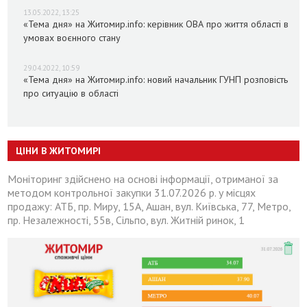
13.05.2022, 13:25
«Тема дня» на Житомир.info: керівник ОВА про життя області в
умовах воєнного стану
29.04.2022, 10:59
«Тема дня» на Житомир.info: новий начальник ГУНП розповість
про ситуацію в області
ЦІНИ В ЖИТОМИРІ
Моніторинг здійснено на основі інформації, отриманої за
методом контрольної закупки 31.07.2026 р. у місцях
продажу: АТБ, пр. Миру, 15А, Ашан, вул. Київська, 77, Метро,
пр. Незалежності, 55в, Сільпо, вул. Житній ринок, 1