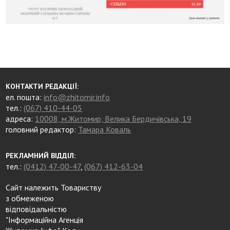
КОНТАКТИ РЕДАКЦІЇ:
ел. пошта:
info@zhitomir.info
тел.:
(067) 410-44-05
адреса:
10008, м.Житомир, Велика Бердичівська, 19
головний редактор:
Тамара Коваль
РЕКЛАМНИЙ ВІДДІЛ:
тел.:
(0412) 47-00-47
,
(067) 412-63-04
Сайт належить Товариству
з обмеженою
відповідальністю
"Інформаційна Агенція