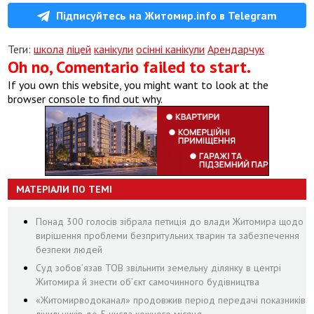
Підписуйтесь на Житомир.info в Telegram
Теги:
школа
ліцей
канікули
осінні канікули
Арендарчук
Oh no, Comentario failed to start.
If you own this website, you might want to look at the
browser console to find out why.
МАТЕРІАЛИ ПО ТЕМІ
Понад 300 голосів зібрала петиція до влади Житомира щодо
вирішення проблеми безпритульних тварин та забезпечення
безпеки людей
Суд зобов’язав ТОВ звільнити земельну ділянку в центрі
Житомира й знести об’єкт самочинного будівництва
«Житомирводоканал» продовжив період передачі показників