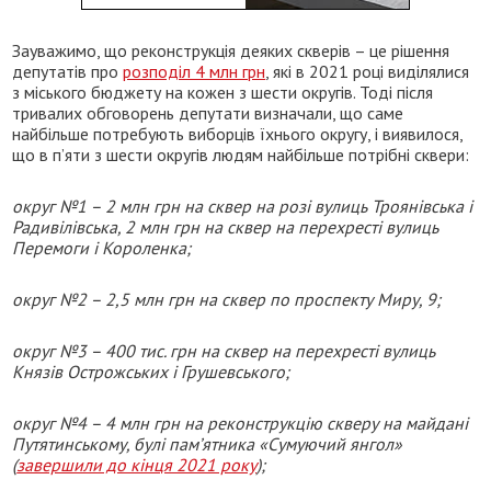
Зауважимо, що реконструкція деяких скверів – це рішення
депутатів про
розподіл 4 млн грн
, які в 2021 році виділялися
з міського бюджету на кожен з шести округів. Тоді після
тривалих обговорень депутати визначали, що саме
найбільше потребують виборців їхнього округу, і виявилося,
що в п’яти з шести округів людям найбільше потрібні сквери:
округ №1 – 2 млн грн на сквер на розі вулиць Троянівська і
Радивілівська, 2 млн грн на сквер на перехресті вулиць
Перемоги і Короленка;
округ №2 – 2,5 млн грн на сквер по проспекту Миру, 9;
округ №3 – 400 тис. грн на сквер на перехресті вулиць
Князів Острожських і Грушевського;
округ №4 – 4 млн грн на реконструкцію скверу на майдані
Путятинському, булі пам’ятника «Сумуючий янгол»
(
завершили до кінця 2021 року
);