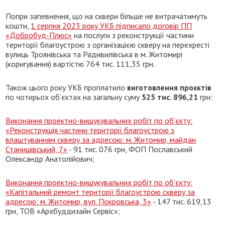
Попри запевнення, що на сквери більше не витрачатимуть
кошти,
1 серпня 2023 року УКБ підписало договір ПП
«Добробуд-Плюс»
на послуги з реконструкції частини
території благоустрою з організацією скверу на перехресті
вулиць Троянівська та Радивилівська в м. Житомирі
(коригування) вартістю 764 тис. 111,35 грн.
Також цього року УКБ проплатило
виготовлення проєктів
по чотирьох об’єктах на загальну суму
525 тис. 896,21
грн:
Виконання проектно-вишукувальних робіт по об’єкту:
«Реконструкція частини території благоустрою з
влаштуванням скверу за адресою: м. Житомир, майдан
Станишівський, 7»
- 91 тис. 076 грн, ФОП Пославський
Олександр Анатолійович;
Виконання проектно-вишукувальних робіт по об’єкту:
«Капітальний ремонт території благоустрою скверу за
адресою: м. Житомир, вул. Покровська, 3»
- 147 тис. 619,13
грн, ТОВ «Архбуддизайн Сервіс»;