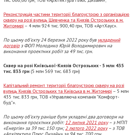
Реконструкція частини території благоустрою з організацією
скверу на розі вулиць Шевченка та Князів Острозьких в м.
Житомирі
– 4 млн 924 тис. 900,40 грн, ТОВ «АртХаус».
По цьому об’єкту 24 березня 2022 року був
укладений
договір
з ФОП Молодико Юрій Володимирович на
виконання проектних робіт за 49 тис. грн.
Сквер на розі Київської-Князів Острозьких - 5 млн 435
тис. 833 грн
(5 млн 569 тис. 683 грн)
Капітальний ремонт території благоустрою скверу на розі
вулиць Князів Острозьких та Київська в м. Житомирі
– 5 млн
435 тис. 833 грн, ТОВ «Управляюча компанія "Комфорт-
буд"».
По цьому об’єкту раніше були укладені два договори на
виконання проєктних робіт:
12 липня 2021 року
– з МПП
«Енергія» за 39 тис. 150 грн;
2 лютого 2022 року
– з ТОВ
«Архітектура Плюс Дизайн» за 94 тис. 700 грн.