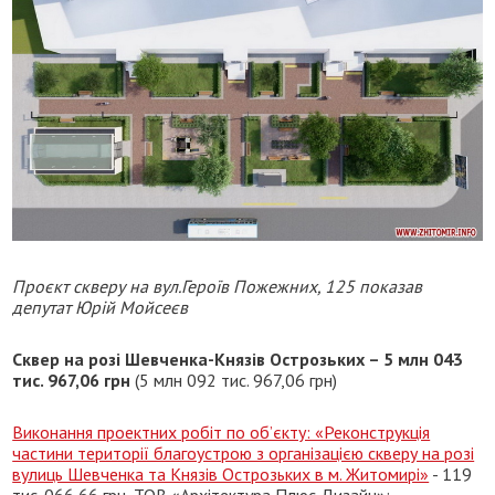
Проєкт скверу на вул.Героїв Пожежних, 125 показав
депутат Юрій Мойсеєв
Сквер на розі Шевченка-Князів Острозьких – 5 млн 043
тис. 967,06 грн
(5 млн 092 тис. 967,06 грн)
Виконання проектних робіт по об’єкту: «Реконструкція
частини території благоустрою з організацією скверу на розі
вулиць Шевченка та Князів Острозьких в м. Житомирі»
- 119
тис. 066,66 грн, ТОВ «Архітектура Плюс Дизайн»;