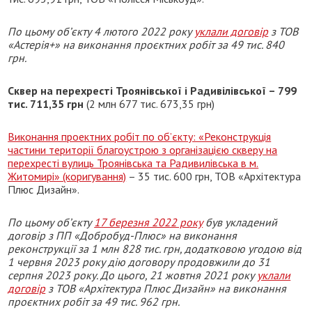
По цьому об’єкту 4 лютого 2022 року
уклали договір
з ТОВ
«Астерія+» на виконання проєктних робіт за 49 тис. 840
грн.
Сквер на перехресті Троянівської і Радивілівської – 799
тис. 711,35 грн
(2 млн 677 тис. 673,35 грн)
Виконання проектних робіт по об’єкту: «Реконструкція
частини території благоустрою з організацією скверу на
перехресті вулиць Троянівська та Радивилівська в м.
Житомирі» (коригування)
– 35 тис. 600 грн, ТОВ «Архітектура
Плюс Дизайн».
По цьому об’єкту
17 березня 2022 року
був укладений
договір з ПП «Добробуд-Плюс» на виконання
реконструкції за 1 млн 828 тис. грн, додатковою угодою від
1 червня 2023 року дію договору продовжили до 31
серпня 2023 року. До цього, 21 жовтня 2021 року
уклали
договір
з ТОВ «Архітектура Плюс Дизайн» на виконання
проєктних робіт за 49 тис. 962 грн.