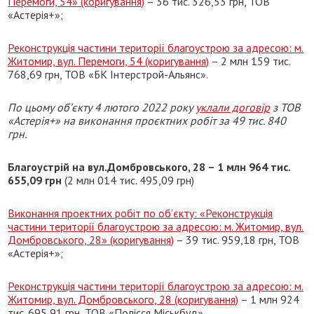
Перемоги, 54» (коригування)
– 36 тис. 326,53 грн, ТОВ
«Астерія+»;
Реконструкція частини території благоустрою за адресою: м.
Житомир, вул. Перемоги, 54 (коригування)
– 2 млн 159 тис.
768,69 грн, ТОВ «БК Інтерстрой-Альянс».
По цьому об’єкту 4 лютого 2022 року
уклали договір
з ТОВ
«Астерія+» на виконання проєктних робіт за 49 тис. 840
грн.
Благоустрій на вул.Домбровського, 28 – 1 млн 964 тис.
655,09 грн
(2 млн 014 тис. 495,09 грн)
Виконання проектних робіт по об’єкту: «Реконструкція
частини території благоустрою за адресою: м. Житомир, вул.
Домбровського, 28» (коригування)
– 39 тис. 959,18 грн, ТОВ
«Астерія+»;
Реконструкція частини території благоустрою за адресою: м.
Житомир, вул. Домбровського, 28 (коригування)
– 1 млн 924
тис. 695,91 грн, ТОВ «Полісся Міськбуд».