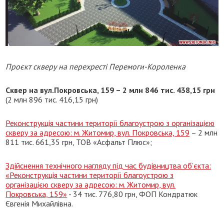
Проєкт скверу на перехресті Перемоги-Короленка
Сквер на вул.Покровська, 159 – 2 млн 846 тис. 438,15 грн
(2 млн 896 тис. 416,15 грн)
Реконструкція частини території благоустрою з організацією
скверу за адресою: м. Житомир, вул. Покровська, 159
– 2 млн
811 тис. 661,35 грн, ТОВ «Асфальт Плюс»;
Здійснення технічного нагляду під час будівництва об’єкта:
«Реконструкція частини території благоустрою з
організацією скверу за адресою: м. Житомир, вул.
Покровська, 159»
- 34 тис. 776,80 грн, ФОП Кондратюк
Євгенія Михайлівна.