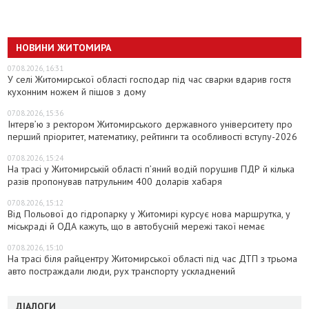
НОВИНИ ЖИТОМИРА
07.08.2026, 16:31
У селі Житомирської області господар під час сварки вдарив гостя
кухонним ножем й пішов з дому
07.08.2026, 15:36
Інтерв’ю з ректором Житомирського державного університету про
перший пріоритет, математику, рейтинги та особливості вступу-2026
07.08.2026, 15:24
На трасі у Житомирській області п’яний водій порушив ПДР й кілька
разів пропонував патрульним 400 доларів хабаря
07.08.2026, 15:12
Від Польової до гідропарку у Житомирі курсує нова маршрутка, у
міськраді й ОДА кажуть, що в автобусній мережі такої немає
07.08.2026, 15:10
На трасі біля райцентру Житомирської області під час ДТП з трьома
авто постраждали люди, рух транспорту ускладнений
ДІАЛОГИ