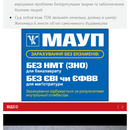
вирішення проблеми безпритульних тварин та забезпечення
безпеки людей
Суд зобов’язав ТОВ звільнити земельну ділянку в центрі
Житомира й знести об’єкт самочинного будівництва
ВІДЕО