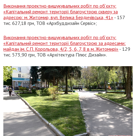
Виконання проектно-вишукувальних робіт по об’єкту:
«Капітальний ремонт території благоустрою скверу за
адресою: м. Житомир, вул. Велика Бердичівська, 41»
- 157
тис. 627,18 грн, ТОВ «Архбуддизайн Сервіс»;
Виконання проектно-вишукувальних робіт по об’єкту:
«Капітальний ремонт території благоустрою за адресами:
майдан ім. С.П. Корольова, 4/2, 5, 6, 7, 8 в м. Житомирі»
- 129
тис. 573,90 грн, ТОВ «Архітектура Плюс Дизайн».