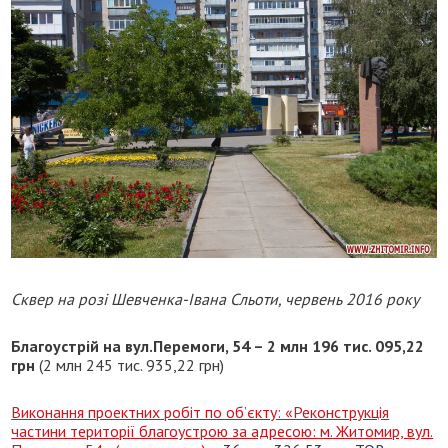
Сквер на розі Шевченка-Івана Сльоти, червень 2016 року
Благоустрій на вул.Перемоги, 54 – 2 млн 196 тис. 095,22
грн
(2 млн 245 тис. 935,22 грн)
Виконання проектних робіт по об’єкту: «Реконструкція
частини території благоустрою за адресою: м. Житомир, вул.