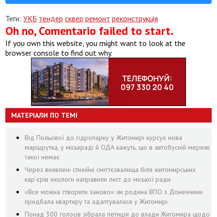
Теги:
УКБ
тендер
сквер
ремонт
реконструкція
Oh no, Comentario failed to start.
If you own this website, you might want to look at the
browser console to find out why.
МАТЕРІАЛИ ПО ТЕМІ
Від Польової до гідропарку у Житомирі курсує нова
маршрутка, у міськраді й ОДА кажуть, що в автобусній мережі
такої немає
Через виявлені стихійні сміттєзвалища біля житомирських
кар’єрів екологи направили лист до міської ради
«Все можна створити заново»: як родина ВПО з Донеччини
придбала квартиру та адаптувалася у Житомирі
Понад 300 голосів зібрала петиція до влади Житомира щодо