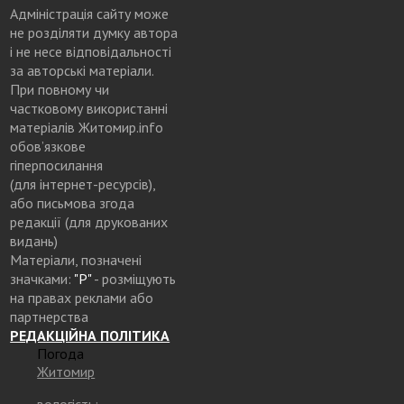
Адміністрація сайту може
не розділяти думку автора
і не несе відповідальності
за авторські матеріали.
При повному чи
частковому використанні
матеріалів Житомир.info
обов’язкове
гіперпосилання
(для інтернет-ресурсів),
або письмова згода
редакції (для друкованих
видань)
Матеріали, позначені
значками:
"Р"
- розміщують
на правах реклами або
партнерства
РЕДАКЦІЙНА ПОЛІТИКА
Погода
Житомир