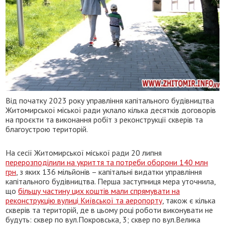
Від початку 2023 року управління капітального будівництва
Житомирської міської ради уклало кілька десятків договорів
на проєкти та виконання робіт з реконструкції скверів та
благоустрою територій.
На сесії Житомирської міської ради 20 липня
перерозподілили на укриття та потреби оборони 140 млн
грн
, з яких 136 мільйонів – капітальні видатки управління
капітального будівництва. Перша заступниця мера уточнила,
що
більшу частину цих коштів мали спрямувати на
реконструкцію вулиці Київської та аеропорту
, також є кілька
скверів та територій, де в цьому році роботи виконувати не
будуть: сквер по вул.Покровська, 3; сквер по вул.Велика