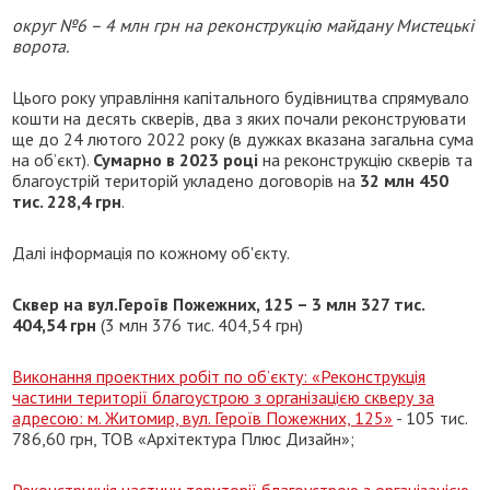
округ №6 – 4 млн грн на реконструкцію майдану Мистецькі
ворота.
Цього року управління капітального будівництва спрямувало
кошти на десять скверів, два з яких почали реконструювати
ще до 24 лютого 2022 року (в дужках вказана загальна сума
на об’єкт).
Сумарно в 2023 році
на реконструкцію скверів та
благоустрій територій укладено договорів на
32 млн 450
тис. 228,4 грн
.
Далі інформація по кожному об'єкту.
Сквер на вул.Героїв Пожежних, 125 – 3 млн 327 тис.
404,54 грн
(3 млн 376 тис. 404,54 грн)
Виконання проектних робіт по об’єкту: «Реконструкція
частини території благоустрою з організацією скверу за
адресою: м. Житомир, вул. Героїв Пожежних, 125»
- 105 тис.
786,60 грн, ТОВ «Архітектура Плюс Дизайн»;
Реконструкція частини території благоустрою з організацією