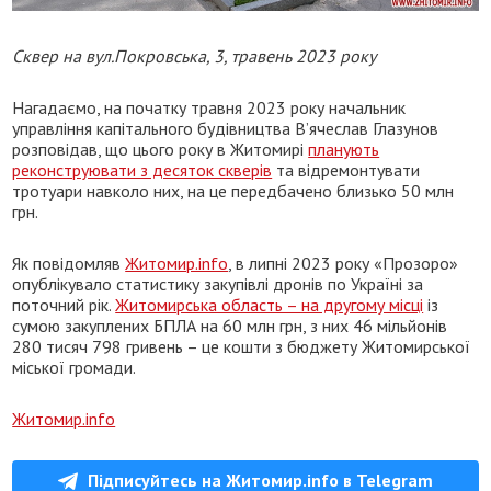
Сквер на вул.Покровська, 3, травень 2023 року
Нагадаємо, на початку травня 2023 року начальник
управління капітального будівництва В’ячеслав Глазунов
розповідав, що цього року в Житомирі
планують
реконструювати з десяток скверів
та відремонтувати
тротуари навколо них, на це передбачено близько 50 млн
грн.
Як повідомляв
Житомир.info
, в липні 2023 року «Прозоро»
опублікувало статистику закупівлі дронів по Україні за
поточний рік.
Житомирська область – на другому місці
із
сумою закуплених БПЛА на 60 млн грн, з них 46 мільйонів
280 тисяч 798 гривень – це кошти з бюджету Житомирської
міської громади.
Житомир.info
Підписуйтесь на Житомир.info в Telegram