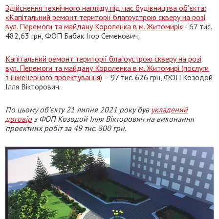
Здійснення технічного нагляду під час будівництва об’єкта:
«Капітальний ремонт території благоустрою скверу на розі
вул. Перемоги та майдану Короленка в м. Житомирі»
- 67 тис.
482,63 грн, ФОП Бабак Ігор Семенович;
Капітальний ремонт території благоустрою скверу на розі
вул. Перемоги та майдану Короленка в м. Житомирі (послуги
з інженерного проектування)
– 97 тис. 626 грн, ФОП Козодой
Ілля Вікторович.
По цьому об’єкту 21 липня 2021 року був
укладений
договір
з ФОП Козодой Ілля Вікторович на виконання
проєктних робіт за 49 тис. 800 грн.