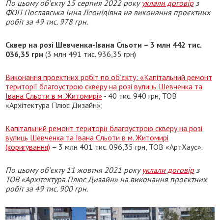
По цьому об’єкту 15 серпня 2022 року
уклали договір
з
ФОП Пославська Інна Леонідівна на виконання проєктних
робіт за 49 тис. 978 грн.
Сквер на розі Шевченка-Івана Сльоти – 3 млн 442 тис.
036,35 грн
(3 млн 491 тис. 936,35 грн)
Виконання проектних робіт по об’єкту: «Капітальний ремонт
території благоустрою скверу на розі вулиць Шевченка та
Івана Сльоти в м. Житомирі»
- 40 тис. 940 грн, ТОВ
«Архітектура Плюс Дизайн»;
Капітальний ремонт території благоустрою скверу на розі
вулиць Шевченка та Івана Сльоти в м. Житомирі
(коригування)
– 3 млн 401 тис. 096,35 грн, ТОВ «АртХаус».
По цьому об’єкту 11 жовтня 2021 року
уклали договір
з
ТОВ «Архітектура Плюс Дизайн» на виконання проєктних
робіт за 49 тис. 900 грн.