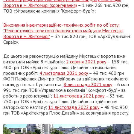
Ворота в м. Житомирі (коригування)
– 1 млн 268 тис. 920 грн,
ТОВ «Управляюча компанія "Комфорт-буд"»;
Виконання інвентаризаційно-технічних робіт по об'єкту:
"Реконструкція території благоустрою майдану Мистецькі
Ворота в м. Житомирі"
– 33 тис. 820 грн, ТОВ «Архбуддизайн
Сервіс».
До цього на реконструкцію майдану Мистецькі ворота вже
витратили майже 8 мільйонів:
2 серпня 2021 року
– 158 тис.
400 грн ТОВ «Архітектура Плюс Дизайн» за виконання
проєктних робіт;
4 листопада 2021 року
– 49 тис. 460 грн
ФОП Парфенюк Дмитро Юрійович за здійснення технічного
нагляду під час будівництва;
8 листопада 2021 року
– 6 млн
991 тис. грн ТОВ «Управляюча компанія "Комфорт-буд"» за
роботи з реконструкції;
11 листопада 2021 року
– 33 тис.
750 грн ТОВ «Архітектура Плюс Дизайн» за здійснення
авторського нагляду;
11 листопада 2022 року
– 48 тис. 950
грн ТОВ «Архітектура Плюс Дизайн» за коригування проєкту.