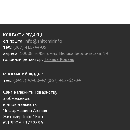
КОНТАКТИ РЕДАКЦІЇ:
ел. пошта:
info@zhitomir.info
тел.:
(067) 410-44-05
адреса:
10008, м.Житомир, Велика Бердичівська, 19
головний редактор:
Тамара Коваль
РЕКЛАМНИЙ ВІДДІЛ:
тел.:
(0412) 47-00-47
,
(067) 412-63-04
Сайт належить Товариству
з обмеженою
відповідальністю
"Інформаційна Агенція
Житомир Інфо". Код
ЄДРПОУ 33732896