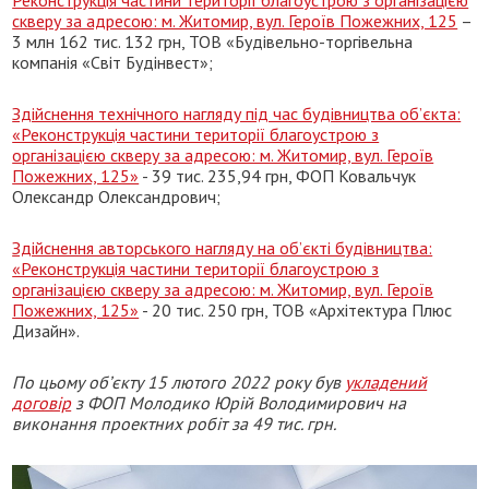
скверу за адресою: м. Житомир, вул. Героїв Пожежних, 125
–
3 млн 162 тис. 132 грн, ТОВ «Будівельно-торгівельна
компанія «Світ Будінвест»;
Здійснення технічного нагляду під час будівництва об’єкта:
«Реконструкція частини території благоустрою з
організацією скверу за адресою: м. Житомир, вул. Героїв
Пожежних, 125»
- 39 тис. 235,94 грн, ФОП Ковальчук
Олександр Олександрович;
Здійснення авторського нагляду на об’єкті будівництва:
«Реконструкція частини території благоустрою з
організацією скверу за адресою: м. Житомир, вул. Героїв
Пожежних, 125»
- 20 тис. 250 грн, ТОВ «Архітектура Плюс
Дизайн».
По цьому об’єкту 15 лютого 2022 року був
укладений
договір
з ФОП Молодико Юрій Володимирович на
виконання проектних робіт за 49 тис. грн.