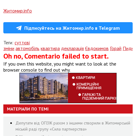
Житомир.info
Підписуйтесь на Житомир.info в Telegram
Теги:
суттєві
зміни
автомобіль
квартира
декларація
Євдокимов
Горай
Пидю
Oh no, Comentario failed to start.
If you own this website, you might want to look at the
browser console to find out why.
МАТЕРІАЛИ ПО ТЕМІ
Депутати від ОПЗЖ разом з іншими створили в Житомирській
міській раді групу «Сила партнерства»