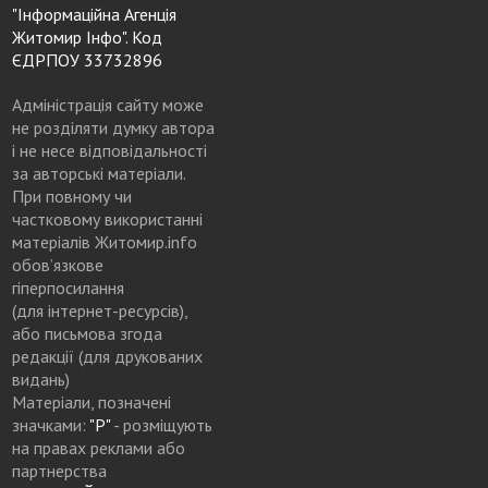
"Інформаційна Агенція
Житомир Інфо". Код
ЄДРПОУ 33732896
Адміністрація сайту може
не розділяти думку автора
і не несе відповідальності
за авторські матеріали.
При повному чи
частковому використанні
матеріалів Житомир.info
обов’язкове
гіперпосилання
(для інтернет-ресурсів),
або письмова згода
редакції (для друкованих
видань)
Матеріали, позначені
значками:
"Р"
- розміщують
на правах реклами або
партнерства