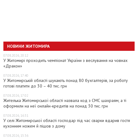
НОВИНИ ЖИТОМИРА
07.08.2026, 20:12
У Житомирі проходить чемпіонат України з веслування на човнах
«Дракон»
07.08.2026, 17:40
У Житомирській області шукають понад 80 бухгалтерів, за роботу
готові платити до 30 – 40 тис. грн
07.08.2026, 17:02
Жителька Житомирської області назвала код з СМС шахраям, а ті
оформили на неї онлайн-кредитів на понад 30 тис. грн
07.08.2026, 16:31
У селі Житомирської області господар під час сварки вдарив гостя
кухонним ножем й пішов з дому
07.08.2026, 15:36