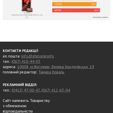
КОНТАКТИ РЕДАКЦІЇ:
ел. пошта:
info@zhitomir.info
тел.:
(067) 410-44-05
адреса:
10008, м.Житомир, Велика Бердичівська, 19
головний редактор:
Тамара Коваль
РЕКЛАМНИЙ ВІДДІЛ:
тел.:
(0412) 47-00-47
,
(067) 412-63-04
Сайт належить Товариству
з обмеженою
відповідальністю