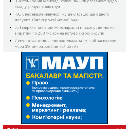
В Житомирській міськраді хочуть змінити регламент щодо
складу депутатських груп
НАЗК перевіряє минулорічну декларацію ще одного
депутата Житомирської міської ради
За І півріччя депутати Житомирської міської ради могли
витратити по 200 тис. грн на потреби своїх округів
Депутатська комісія проголосувала за те, щоб заступнику
мера Житомира зробити «ай-ай-яй»