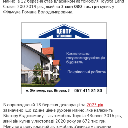
майно, а 12 березня став власником автомобіля Toyota Land
Cruiser 200 2019 р.в., який за
2 млн 080 тис. грн
купив у
Фільчука Романа Володимировича.
В оприлюдненій 18 березня декларації за
2023 рік
зазначено, що єдине цінне рухоме майно, яке належить
Віктору Євдокимову – автомобіль Toyota 4Runner 2016 р.в,
який він купив у листопаді 2020 року за 672 тис. грн.
Минулого року власний автомобіль з’явився у дружини