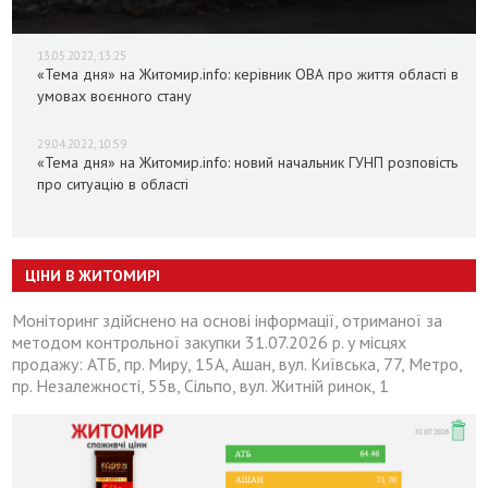
13.05.2022, 13:25
«Тема дня» на Житомир.info: керівник ОВА про життя області в
умовах воєнного стану
29.04.2022, 10:59
«Тема дня» на Житомир.info: новий начальник ГУНП розповість
про ситуацію в області
ЦІНИ В ЖИТОМИРІ
Моніторинг здійснено на основі інформації, отриманої за
методом контрольної закупки 31.07.2026 р. у місцях
продажу: АТБ, пр. Миру, 15А, Ашан, вул. Київська, 77, Метро,
пр. Незалежності, 55в, Сільпо, вул. Житній ринок, 1