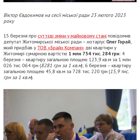
Віктор Євдокимов на сесії міської ради 23 лютого 2023
року
15 березня про
суттєві зміни у майновому стані
повідомив
депутат Житомирської міської ради – нотаріус
Олег Горай
,
який придбав у
ТОВ «Брайн Компані»
дві квартири у
Житомирі сумарною вартістю
1 млн 754 тис. 284 грн
: 4
березня – квартиру загальною площею 123,9 кв.м за 1 млн
026 тис. 064 грн (
8281 грн за 1 кв.м
); 6 березня – квартиру
загальною площею 45,8 кв.м за 728 тис. 220 грн (
15,9 тис.
грн за 1 кв.м
).