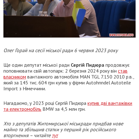
Олег Горай на сесії міської ради 6 червня 2023 року
Ще один депутат міської ради
Сергій Пидюра
продовжує
поповнювати свій автопарк: 2 березня 2024 року він
став
власником
вантажного автомобіля MAN TGL 7.150 2010 р.в.,
який за 145 тис. 604 грн купив у фірми Autohnndel Autoteile
Import з Німеччини.
Нагадаємо, у 2023 році Сергій Пидюра
купив дві вантажівки
та електромобіль
BMW за 4,5 млн грн.
Хто з депутатів Житомирської міськради придбав нове
майно та збільшив статки у перший рік російського
вторгнення – читайте
тут